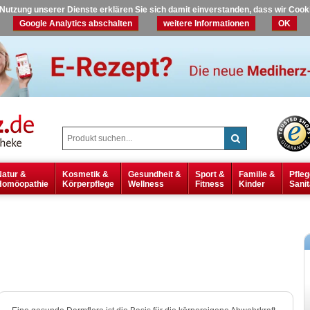
r Nutzung unserer Dienste erklären Sie sich damit einverstanden, dass wir Coo
Google Analytics abschalten
weitere Informationen
OK
Natur &
Kosmetik &
Gesundheit &
Sport &
Familie &
Pfleg
Homöopathie
Körperpflege
Wellness
Fitness
Kinder
Sanit