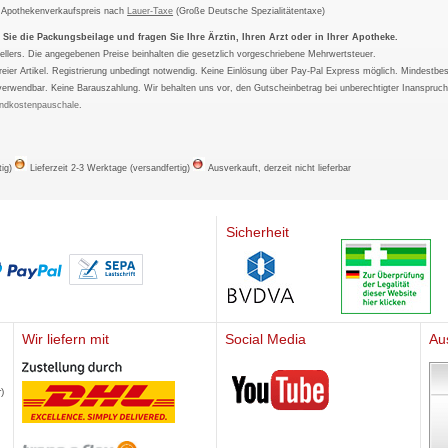
m Apothekenverkaufspreis nach
Lauer-Taxe
(Große Deutsche Spezialitätentaxe)
ie die Packungsbeilage und fragen Sie Ihre Ärztin, Ihren Arzt oder in Ihrer Apotheke.
ellers. Die angegebenen Preise beinhalten die gesetzlich vorgeschriebene Mehrwertsteuer.
tfreier Artikel. Registrierung unbedingt notwendig. Keine Einlösung über Pay-Pal Express möglich. Mindestbes
verwendbar. Keine Barauszahlung. Wir behalten uns vor, den Gutscheinbetrag bei unberechtigter Inanspruc
ndkostenpauschale
.
tig)
Lieferzeit 2-3 Werktage (versandfertig)
Ausverkauft, derzeit nicht lieferbar
Sicherheit
Wir liefern mit
Social Media
Au
Mediherz
)