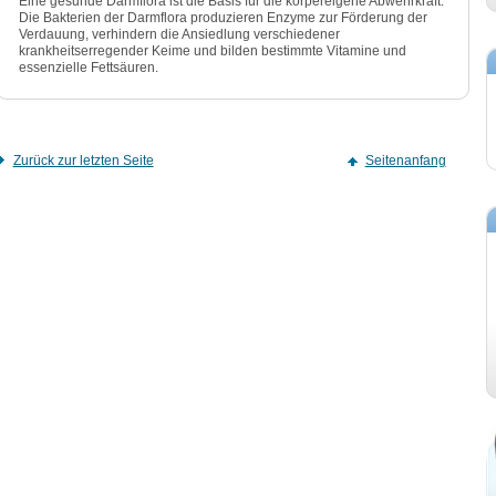
Eine gesunde Darmflora ist die Basis für die körpereigene Abwehrkraft.
Die Bakterien der Darmflora produzieren Enzyme zur Förderung der
Verdauung, verhindern die Ansiedlung verschiedener
krankheitserregender Keime und bilden bestimmte Vitamine und
essenzielle Fettsäuren.
Zurück zur letzten Seite
Seitenanfang