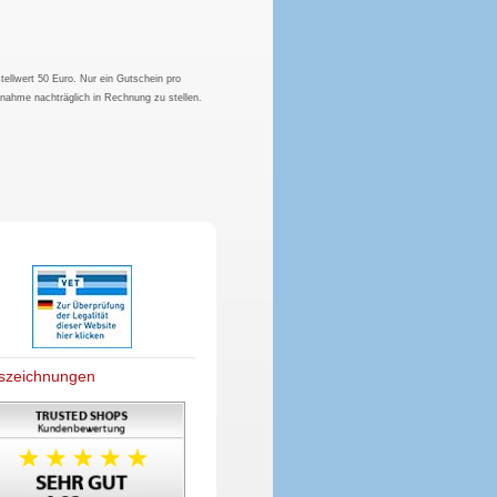
tellwert 50 Euro. Nur ein Gutschein pro
hnahme nachträglich in Rechnung zu stellen.
szeichnungen