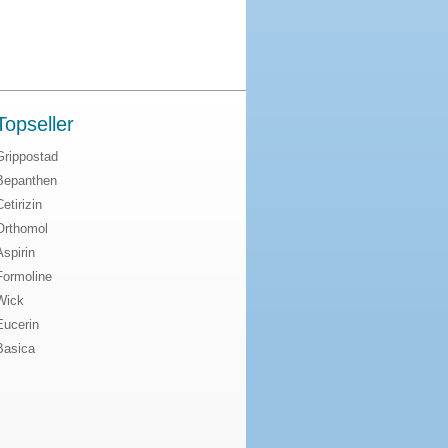
Topseller
Grippostad
Bepanthen
Cetirizin
Orthomol
Aspirin
Formoline
Wick
Eucerin
Basica