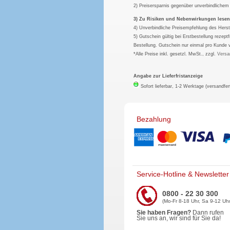
2) Preisersparnis gegenüber unverbindliche
3) Zu Risiken und Nebenwirkungen lesen S
4) Unverbindliche Preisempfehlung des Herst
5) Gutschein gültig bei Erstbestellung rezep
Bestellung. Gutschein nur einmal pro Kunde 
*Alle Preise inkl. gesetzl. MwSt., zzgl.
Versa
Angabe zur Lieferfristanzeige
Sofort lieferbar, 1-2 Werktage (versandfer
Bezahlung
Service-Hotline & Newsletter
0800 - 22 30 300
(Mo-Fr 8-18 Uhr, Sa 9-12 Uhr
Sie haben Fragen?
Dann rufen
Sie uns an, wir sind für Sie da!