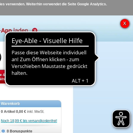
kies verwenden. Weiterhin verwendet die Seite Google Analytics.
Hilfe
Kontakt
e &
Diabetes
Tier
ätsbedarf
Warenkorb
0 Artikel
0,00 €
inkl. MwSt.
Noch 18,99 € bis versandkostenfrei!
0 Bonuspunkte