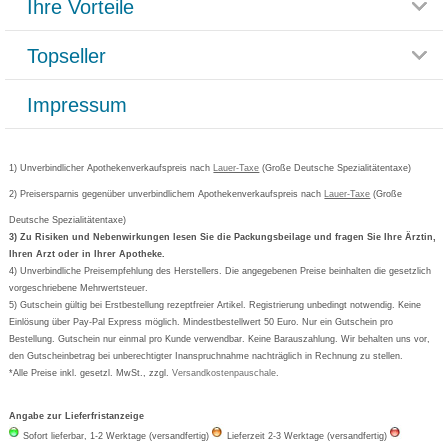
Ihre Vorteile
Rücksendemöglichkeit
Häufig gestellte Fragen
Reklamationsformular
Impressum
Topseller
Rezeptlieferung
Paketlieferstatus
Datenschutz
Bonusprogramm
Lieferung und Bezahlung
Widerrufsbelehrung
Impressum
Grippostad
Gutschein und Rabatte
Versandkosten
AGB
Bepanthen
Kundenbewertung
Passwort vergessen
Barrierefreiheitserklärung
Cetirizin
Bestellung Post & Fax
Bestellschein ausfüllen
1) Unverbindlicher Apothekenverkaufspreis nach
Cookie-Einstellungen
Lauer-Taxe
(Große Deutsche Spezialitätentaxe)
Orthomol
Deutscher Service Preis
Newsletteranmeldung
2) Preisersparnis gegenüber unverbindlichem Apothekenverkaufspreis nach
Vertrag widerrufen
Lauer-Taxe
(Große
Aspirin
Deutsche Spezialitätentaxe)
Formoline
3) Zu Risiken und Nebenwirkungen lesen Sie die Packungsbeilage und fragen Sie Ihre Ärztin,
Ihren Arzt oder in Ihrer Apotheke.
Wick
4) Unverbindliche Preisempfehlung des Herstellers. Die angegebenen Preise beinhalten die gesetzlich
Eucerin
vorgeschriebene Mehrwertsteuer.
5) Gutschein gültig bei Erstbestellung rezeptfreier Artikel. Registrierung unbedingt notwendig. Keine
Basica
Einlösung über Pay-Pal Express möglich. Mindestbestellwert 50 Euro. Nur ein Gutschein pro
Bestellung. Gutschein nur einmal pro Kunde verwendbar. Keine Barauszahlung. Wir behalten uns vor,
den Gutscheinbetrag bei unberechtigter Inanspruchnahme nachträglich in Rechnung zu stellen.
*Alle Preise inkl. gesetzl. MwSt., zzgl.
Versandkostenpauschale
.
Angabe zur Lieferfristanzeige
Sofort lieferbar, 1-2 Werktage (versandfertig)
Lieferzeit 2-3 Werktage (versandfertig)