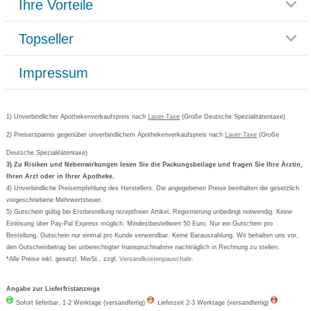
Ihre Vorteile
Rücksendemöglichkeit
Häufig gestellte Fragen
Reklamationsformular
Impressum
Topseller
Rezeptlieferung
Paketlieferstatus
Datenschutz
Bonusprogramm
Lieferung und Bezahlung
Widerrufsbelehrung
Impressum
Grippostad
Gutschein und Rabatte
Versandkosten
AGB
Bepanthen
Kundenbewertung
Passwort vergessen
Barrierefreiheitserklärung
Cetirizin
Bestellung Post & Fax
Bestellschein ausfüllen
1) Unverbindlicher Apothekenverkaufspreis nach
Cookie-Einstellungen
Lauer-Taxe
(Große Deutsche Spezialitätentaxe)
Orthomol
Deutscher Service Preis
Newsletteranmeldung
2) Preisersparnis gegenüber unverbindlichem Apothekenverkaufspreis nach
Vertrag widerrufen
Lauer-Taxe
(Große
Aspirin
Deutsche Spezialitätentaxe)
Formoline
3) Zu Risiken und Nebenwirkungen lesen Sie die Packungsbeilage und fragen Sie Ihre Ärztin,
Ihren Arzt oder in Ihrer Apotheke.
Wick
4) Unverbindliche Preisempfehlung des Herstellers. Die angegebenen Preise beinhalten die gesetzlich
Eucerin
vorgeschriebene Mehrwertsteuer.
5) Gutschein gültig bei Erstbestellung rezeptfreier Artikel. Registrierung unbedingt notwendig. Keine
Basica
Einlösung über Pay-Pal Express möglich. Mindestbestellwert 50 Euro. Nur ein Gutschein pro
Bestellung. Gutschein nur einmal pro Kunde verwendbar. Keine Barauszahlung. Wir behalten uns vor,
den Gutscheinbetrag bei unberechtigter Inanspruchnahme nachträglich in Rechnung zu stellen.
*Alle Preise inkl. gesetzl. MwSt., zzgl.
Versandkostenpauschale
.
Angabe zur Lieferfristanzeige
Sofort lieferbar, 1-2 Werktage (versandfertig)
Lieferzeit 2-3 Werktage (versandfertig)