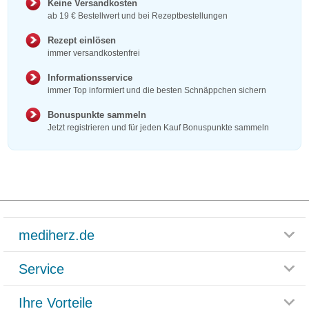
Keine Versandkosten
ab 19 € Bestellwert und bei Rezeptbestellungen
Rezept einlösen
immer versandkostenfrei
Informationsservice
immer Top informiert und die besten Schnäppchen sichern
Bonuspunkte sammeln
Jetzt registrieren und für jeden Kauf Bonuspunkte sammeln
mediherz.de
Service
Glossar
Themenwelten
Ihre Vorteile
Rücksendemöglichkeit
Häufig gestellte Fragen