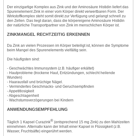
Der einzigartige Komplex aus Zink und der Aminosäure Histidin liefert das
Spurenelement Zink in einer vom Körper direkt verwertbaren Form. Der
Wirkstoffkomplex steht somit direkt zur Verfügung und gelangt schnell zu
den Zellen. Das liegt daran, dass die körpereigene Aminosäure Histidin
der natürliche Transportpartner von Zink im menschlichen Körper ist.
ZINKMANGEL RECHTZEITIG ERKENNEN
Da Zink an vielen Prozessen im Körper beteiligt ist, können die Symptome
beim Mangel des Spurenelements vielfältig sein.
Die häufigsten sind:
- Geschwächtes Immunsystem (z.B. häufiger erkältet)
- Hautprobleme (trockene Haut, Entzündungen, schlecht heilende
Wunden)
- Haarausfall und brüchige Nägel.
- Vermindertes Geschmacks- und Geruchsempfinden
- Appetitlosigkeit
- Abgeschlagenheit
- Wachstumsverzögerungen bei Kindern
ANWENDUNGSEMPFEHLUNG
®
Täglich 1 Kapsel Curazink
(entsprechend 15 mg Zink) zu den Mahlzeiten
einnehmen. Alternativ kann der Inhalt einer Kapsel in Flüssigkeit (z.B.
Wasser, Fruchtsäfte) eingerührt werden.