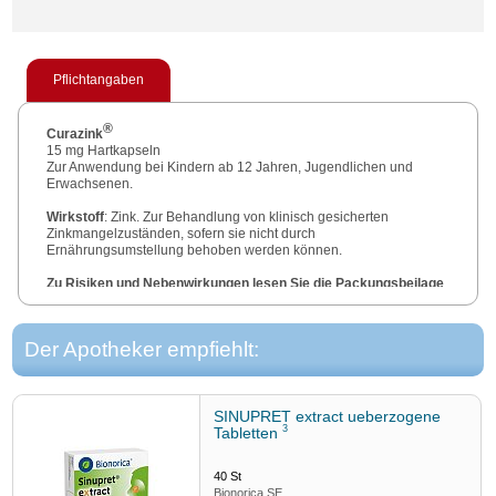
Pflichtangaben
®
Curazink
15 mg Hartkapseln
Zur Anwendung bei Kindern ab 12 Jahren, Jugendlichen und
Erwachsenen.
Wirkstoff
: Zink. Zur Behandlung von klinisch gesicherten
Zinkmangelzuständen, sofern sie nicht durch
Ernährungsumstellung behoben werden können.
Zu Risiken und Nebenwirkungen lesen Sie die Packungsbeilage
und fragen Sie Ihre Ärztin, Ihren Arzt oder in Ihrer Apotheke.
STADA Consumer Health Deutschland GmbH, Stadastraße 2–18,
Der Apotheker empfiehlt:
61118 Bad Vilbel
Stand
: Oktober 2020
SINUPRET extract ueberzogene
3
Tabletten
40
St
Bionorica SE