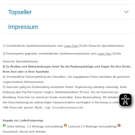
Reklamationsformular
Impressum
Topseller
Rezeptlieferung
Paketlieferstatus
Datenschutz
Bonusprogramm
Lieferung und Bezahlung
Widerrufsbelehrung
Impressum
Grippostad
Gutschein und Rabatte
Versandkosten
AGB
Bepanthen
Kundenbewertung
Passwort vergessen
Barrierefreiheitserklärung
Cetirizin
Bestellung Post & Fax
Bestellschein ausfüllen
1) Unverbindlicher Apothekenverkaufspreis nach
Cookie-Einstellungen
Lauer-Taxe
(Große Deutsche Spezialitätentaxe)
Orthomol
Deutscher Service Preis
Newsletteranmeldung
2) Preisersparnis gegenüber unverbindlichem Apothekenverkaufspreis nach
Vertrag widerrufen
Lauer-Taxe
(Große
Aspirin
Deutsche Spezialitätentaxe)
Formoline
3) Zu Risiken und Nebenwirkungen lesen Sie die Packungsbeilage und fragen Sie Ihre Ärztin,
Ihren Arzt oder in Ihrer Apotheke.
Wick
4) Unverbindliche Preisempfehlung des Herstellers. Die angegebenen Preise beinhalten die gesetzlich
Eucerin
vorgeschriebene Mehrwertsteuer.
5) Gutschein gültig bei Erstbestellung rezeptfreier Artikel. Registrierung unbedingt notwendig. Keine
Basica
Einlösung über Pay-Pal Express möglich. Mindestbestellwert 50 Euro. Nur ein Gutschein pro
Bestellung. Gutschein nur einmal pro Kunde verwendbar. Keine Barauszahlung. Wir behalten uns vor,
den Gutscheinbetrag bei unberechtigter Inanspruchnahme nachträglich in Rechnung zu stellen.
*Alle Preise inkl. gesetzl. MwSt., zzgl.
Versandkostenpauschale
.
Angabe zur Lieferfristanzeige
Sofort lieferbar, 1-2 Werktage (versandfertig)
Lieferzeit 2-3 Werktage (versandfertig)
Ausverkauft, derzeit nicht lieferbar