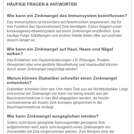
HÄUFIGE FRAGEN & ANTWORTEN
Wie kann ein Zinkmangel das Immunsystem beeinflussen?
Das Immunsystem ist besonders auf Abwehrzellen angewiesen, die für
ihre Funktion das Spurenelement Zink benötigen. Daher reagiert unser
körpereigenes Abwehrsystem auf einen Zinkmangel empfindlich. Eine
häufige Folge: Erkältungen und andere Infekte treten öfter auf und/oder
dauern länger an.
Wie kann ein Zinkmangel auf Haut, Haare und Nägel
wirken?
Das Entstehen von Hautveränderungen z.B. Rötungen, Pusteln,
Aknepickel oder eine gestörte Wundheilung und Haarausfall können
durch einen Zinkmangel begünstigt werden.
Warum können Diabetiker schneller einen Zinkmangel
entwickeln?
Diabetiker scheiden über den Urin mehr Zink aus als Nichtdiabetiker. Liegt
erst einmal ein Zinkmangel vor, kann nur wenig Insulin aus der
Bauchspeicheldrüse in das Blut abgegeben werden, da Insulin
normalerweise als Insulin-Zink-Komplex gespeichert in der
Bauchspeicheldrüse vorliegt.
Wie kann Zinkmangel ausgeglichen werden?
Sofern nicht durch geeignete Nahrungsmittel genügend Zink
aufgenommen wird, kann zum Ausgleich eines Zinkmangels ein
Arzneimittel mit Zink eingenommen werden. Zum Beispiel eine der