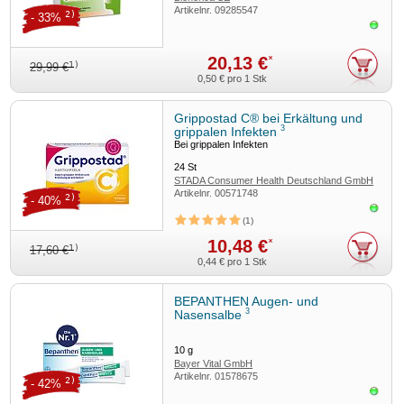
Artikelnr.
09285547
2)
- 33%
Sofor
20,13 €
*
1)
29,99 €
0,50 €
pro 1 Stk
Grippostad C® bei Erkältung und
3
grippalen Infekten
Bei grippalen Infekten
24
St
STADA Consumer Health Deutschland GmbH
Artikelnr.
00571748
2)
- 40%
Sofor
1
10,48 €
*
1)
17,60 €
0,44 €
pro 1 Stk
BEPANTHEN Augen- und
3
Nasensalbe
10
g
Bayer Vital GmbH
Artikelnr.
01578675
2)
- 42%
Sofor