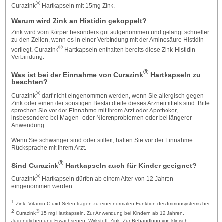
®
Curazink
Hartkapseln mit 15mg Zink.
Warum wird Zink an Histidin gekoppelt?
Zink wird vom Körper besonders gut aufgenommen und gelangt schneller
zu den Zellen, wenn es in einer Verbindung mit der Aminosäure Histidin
®
vorliegt. Curazink
Hartkapseln enthalten bereits diese Zink-Histidin-
Verbindung.
®
Was ist bei der Einnahme von Curazink
Hartkapseln zu
beachten?
®
Curazink
darf nicht eingenommen werden, wenn Sie allergisch gegen
Zink oder einen der sonstigen Bestandteile dieses Arzneimittels sind. Bitte
sprechen Sie vor der Einnahme mit Ihrem Arzt oder Apotheker,
insbesondere bei Magen- oder Nierenproblemen oder bei längerer
Anwendung.
Wenn Sie schwanger sind oder stillen, halten Sie vor der Einnahme
Rücksprache mit Ihrem Arzt.
®
Sind Curazink
Hartkapseln auch für Kinder geeignet?
®
Curazink
Hartkapseln dürfen ab einem Alter von 12 Jahren
eingenommen werden.
1
Zink, Vitamin C und Selen tragen zu einer normalen Funktion des Immunsystems bei.
2
®
Curazink
15 mg Hartkapseln, Zur Anwendung bei Kindern ab 12 Jahren,
Jugendlichen und Erwachsenen. Wirkstoff: Zink. Zur Behandlung von klinisch