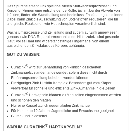
Das Spurenelement Zink spielt bei vielen Stoffwechselprozessen und
Körperfunktionen eine entscheidende Rolle. Es hilft bei der Abwehr von
Infekten, fördert die Wundheilung und beeinflusst Entzündungsreaktionen.
Dabei kann Zink die Ausschüttung von Botenstoffen reduzieren, die für
allergische Reaktionen wie Heuschnupfen verantwortlich sind.
Wachstumsprozesse und Zellteilung sind zudem auf Zink angewiesen,
genauso wie DNA-Reparaturmechanismen. Nicht zuletzt sind gesunde
Haut, volles Haar und widerstandsfähige Fingernägel von einem
ausreichenden Zinkstatus des Körpers abhängig.
GUT ZU WISSEN:
®
Curazink
wird zur Behandlung von klinisch gesicherten
Zinkmangelzuständen angewendet, sofern diese nicht durch
Ernährungsumstellung behoben werden können.
Einzigartiger Zink-Histidin-Komplex: Besonders gut vom Körper
verwertbar für schnelle und effiziente Zink-Aufnahme in die Zellen
®
Curazink
Hartkapseln können zu Mahlzeiten eingenommen werden
und schonen den Magen
Nur eine Kapsel täglich gegen akuten Zinkmangel
Für Kinder ab 12 Jahren, Jugendliche und Erwachsene geeignet
Gluten- und laktosefrei
®
WARUM CURAZINK
HARTKAPSELN?