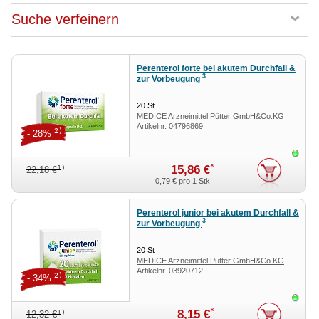
Suche verfeinern
Perenterol forte bei akutem Durchfall &
3
zur Vorbeugung
20
St
MEDICE Arzneimittel Pütter GmbH&Co.KG
Artikelnr.
04796869
2)
- 28%
Sofor
*
15,86 €
1)
22,18 €
0,79 €
pro 1 Stk
Perenterol junior bei akutem Durchfall &
3
zur Vorbeugung
20
St
MEDICE Arzneimittel Pütter GmbH&Co.KG
Artikelnr.
03920712
2)
- 34%
Sofor
*
8,15 €
1)
12,32 €