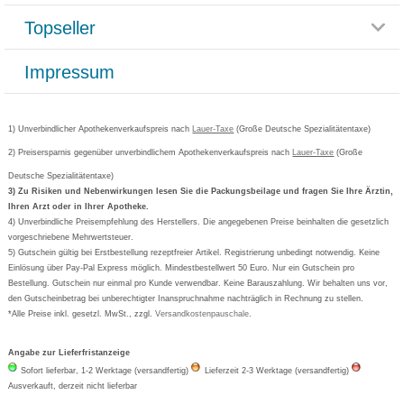
Reklamationsformular
Impressum
Topseller
Rezeptlieferung
Paketlieferstatus
Datenschutz
Bonusprogramm
Lieferung und Bezahlung
Widerrufsbelehrung
Impressum
Grippostad
Gutschein und Rabatte
Versandkosten
AGB
Bepanthen
Kundenbewertung
Passwort vergessen
Barrierefreiheitserklärung
Cetirizin
Bestellung Post & Fax
Bestellschein ausfüllen
1) Unverbindlicher Apothekenverkaufspreis nach
Cookie-Einstellungen
Lauer-Taxe
(Große Deutsche Spezialitätentaxe)
Orthomol
Deutscher Service Preis
Newsletteranmeldung
2) Preisersparnis gegenüber unverbindlichem Apothekenverkaufspreis nach
Vertrag widerrufen
Lauer-Taxe
(Große
Aspirin
Deutsche Spezialitätentaxe)
Formoline
3) Zu Risiken und Nebenwirkungen lesen Sie die Packungsbeilage und fragen Sie Ihre Ärztin,
Ihren Arzt oder in Ihrer Apotheke.
Wick
4) Unverbindliche Preisempfehlung des Herstellers. Die angegebenen Preise beinhalten die gesetzlich
Eucerin
vorgeschriebene Mehrwertsteuer.
5) Gutschein gültig bei Erstbestellung rezeptfreier Artikel. Registrierung unbedingt notwendig. Keine
Basica
Einlösung über Pay-Pal Express möglich. Mindestbestellwert 50 Euro. Nur ein Gutschein pro
Bestellung. Gutschein nur einmal pro Kunde verwendbar. Keine Barauszahlung. Wir behalten uns vor,
den Gutscheinbetrag bei unberechtigter Inanspruchnahme nachträglich in Rechnung zu stellen.
*Alle Preise inkl. gesetzl. MwSt., zzgl.
Versandkostenpauschale
.
Angabe zur Lieferfristanzeige
Sofort lieferbar, 1-2 Werktage (versandfertig)
Lieferzeit 2-3 Werktage (versandfertig)
Ausverkauft, derzeit nicht lieferbar