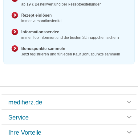
ab 19 € Bestellwert und bei Rezeptbestellungen
Rezept einlösen
immer versandkostenfrei
Informationsservice
immer Top informiert und die besten Schnäppchen sichern
Bonuspunkte sammeln
Jetzt registrieren und für jeden Kauf Bonuspunkte sammeln
mediherz.de
Service
Glossar
Themenwelten
Ihre Vorteile
Rücksendemöglichkeit
Häufig gestellte Fragen