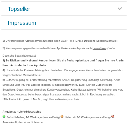
Reklamationsformular
Impressum
Topseller
Rezeptlieferung
Paketlieferstatus
Datenschutz
Bonusprogramm
Lieferung und Bezahlung
Widerrufsbelehrung
Impressum
Grippostad
Gutschein und Rabatte
Versandkosten
AGB
Bepanthen
Kundenbewertung
Passwort vergessen
Barrierefreiheitserklärung
Cetirizin
Bestellung Post & Fax
Bestellschein ausfüllen
1) Unverbindlicher Apothekenverkaufspreis nach
Cookie-Einstellungen
Lauer-Taxe
(Große Deutsche Spezialitätentaxe)
Orthomol
Deutscher Service Preis
Newsletteranmeldung
2) Preisersparnis gegenüber unverbindlichem Apothekenverkaufspreis nach
Vertrag widerrufen
Lauer-Taxe
(Große
Aspirin
Deutsche Spezialitätentaxe)
Formoline
3) Zu Risiken und Nebenwirkungen lesen Sie die Packungsbeilage und fragen Sie Ihre Ärztin,
Ihren Arzt oder in Ihrer Apotheke.
Wick
4) Unverbindliche Preisempfehlung des Herstellers. Die angegebenen Preise beinhalten die gesetzlich
Eucerin
vorgeschriebene Mehrwertsteuer.
5) Gutschein gültig bei Erstbestellung rezeptfreier Artikel. Registrierung unbedingt notwendig. Keine
Basica
Einlösung über Pay-Pal Express möglich. Mindestbestellwert 50 Euro. Nur ein Gutschein pro
Bestellung. Gutschein nur einmal pro Kunde verwendbar. Keine Barauszahlung. Wir behalten uns vor,
den Gutscheinbetrag bei unberechtigter Inanspruchnahme nachträglich in Rechnung zu stellen.
*Alle Preise inkl. gesetzl. MwSt., zzgl.
Versandkostenpauschale
.
Angabe zur Lieferfristanzeige
Sofort lieferbar, 1-2 Werktage (versandfertig)
Lieferzeit 2-3 Werktage (versandfertig)
Ausverkauft, derzeit nicht lieferbar