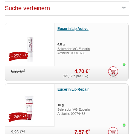
Suche verfeinern
Eucerin Lip Active
4.8
g
Beiersdorf AG Eucerin
Artikelnr.
00601656
2)
- 25%
Sofor
*
4,70 €
4)
6,25 €
979,17 €
pro 1 kg
Eucerin Lip Repair
10
g
Beiersdorf AG Eucerin
Artikelnr.
00074458
2)
- 24%
Sofor
*
7,57 €
4)
9,95 €