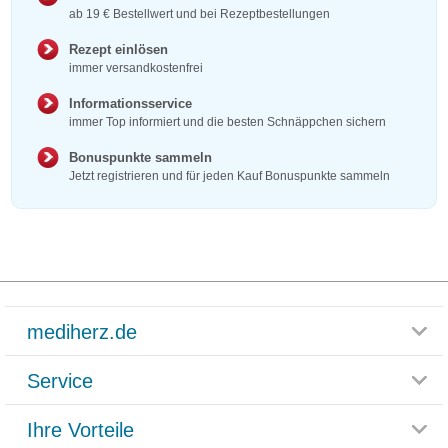
ab 19 € Bestellwert und bei Rezeptbestellungen
Rezept einlösen
immer versandkostenfrei
Informationsservice
immer Top informiert und die besten Schnäppchen sichern
Bonuspunkte sammeln
Jetzt registrieren und für jeden Kauf Bonuspunkte sammeln
mediherz.de
Service
Glossar
Themenwelten
Ihre Vorteile
Rücksendemöglichkeit
Häufig gestellte Fragen