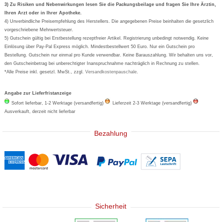
Formoline
3) Zu Risiken und Nebenwirkungen lesen Sie die Packungsbeilage und fragen Sie Ihre Ärztin,
Ihren Arzt oder in Ihrer Apotheke.
Wick
4) Unverbindliche Preisempfehlung des Herstellers. Die angegebenen Preise beinhalten die gesetzlich
Eucerin
vorgeschriebene Mehrwertsteuer.
5) Gutschein gültig bei Erstbestellung rezeptfreier Artikel. Registrierung unbedingt notwendig. Keine
Basica
Einlösung über Pay-Pal Express möglich. Mindestbestellwert 50 Euro. Nur ein Gutschein pro
Bestellung. Gutschein nur einmal pro Kunde verwendbar. Keine Barauszahlung. Wir behalten uns vor,
den Gutscheinbetrag bei unberechtigter Inanspruchnahme nachträglich in Rechnung zu stellen.
*Alle Preise inkl. gesetzl. MwSt., zzgl.
Versandkostenpauschale
.
Angabe zur Lieferfristanzeige
Sofort lieferbar, 1-2 Werktage (versandfertig)
Lieferzeit 2-3 Werktage (versandfertig)
Ausverkauft, derzeit nicht lieferbar
Bezahlung
Sicherheit