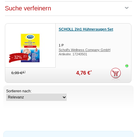
Suche verfeinern
SCHOLL 2in1 Hühneraugen Set
1
P
Scholl's Wellness Company GmbH
Artikelnr.
17240501
2)
- 32%
Sofor
*
4,76 €
4)
6,99 €
Sortieren nach: