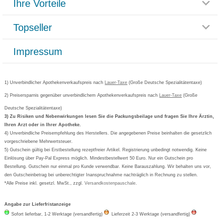
Ihre Vorteile
Rücksendemöglichkeit
Häufig gestellte Fragen
Reklamationsformular
Impressum
Topseller
Rezeptlieferung
Paketlieferstatus
Datenschutz
Bonusprogramm
Lieferung und Bezahlung
Widerrufsbelehrung
Impressum
Grippostad
Gutschein und Rabatte
Versandkosten
AGB
Bepanthen
Kundenbewertung
Passwort vergessen
Barrierefreiheitserklärung
Cetirizin
Bestellung Post & Fax
Bestellschein ausfüllen
1) Unverbindlicher Apothekenverkaufspreis nach
Cookie-Einstellungen
Lauer-Taxe
(Große Deutsche Spezialitätentaxe)
Orthomol
Deutscher Service Preis
Newsletteranmeldung
2) Preisersparnis gegenüber unverbindlichem Apothekenverkaufspreis nach
Vertrag widerrufen
Lauer-Taxe
(Große
Aspirin
Deutsche Spezialitätentaxe)
Formoline
3) Zu Risiken und Nebenwirkungen lesen Sie die Packungsbeilage und fragen Sie Ihre Ärztin,
Ihren Arzt oder in Ihrer Apotheke.
Wick
4) Unverbindliche Preisempfehlung des Herstellers. Die angegebenen Preise beinhalten die gesetzlich
Eucerin
vorgeschriebene Mehrwertsteuer.
5) Gutschein gültig bei Erstbestellung rezeptfreier Artikel. Registrierung unbedingt notwendig. Keine
Basica
Einlösung über Pay-Pal Express möglich. Mindestbestellwert 50 Euro. Nur ein Gutschein pro
Bestellung. Gutschein nur einmal pro Kunde verwendbar. Keine Barauszahlung. Wir behalten uns vor,
den Gutscheinbetrag bei unberechtigter Inanspruchnahme nachträglich in Rechnung zu stellen.
*Alle Preise inkl. gesetzl. MwSt., zzgl.
Versandkostenpauschale
.
Angabe zur Lieferfristanzeige
Sofort lieferbar, 1-2 Werktage (versandfertig)
Lieferzeit 2-3 Werktage (versandfertig)