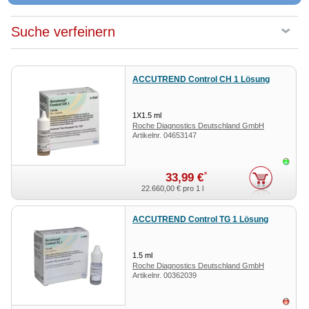
Suche verfeinern
ACCUTREND Control CH 1 Lösung
1X1.5
ml
Roche Diagnostics Deutschland GmbH
Artikelnr.
04653147
Sofor
*
33,99 €
22.660,00 €
pro 1 l
ACCUTREND Control TG 1 Lösung
1.5
ml
Roche Diagnostics Deutschland GmbH
Artikelnr.
00362039
ausv