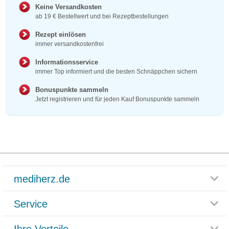
Keine Versandkosten
ab 19 € Bestellwert und bei Rezeptbestellungen
Rezept einlösen
immer versandkostenfrei
Informationsservice
immer Top informiert und die besten Schnäppchen sichern
Bonuspunkte sammeln
Jetzt registrieren und für jeden Kauf Bonuspunkte sammeln
mediherz.de
Service
Glossar
Themenwelten
Ihre Vorteile