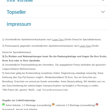
Rücksendemöglichkeit
Häufig gestellte Fragen
Reklamationsformular
Impressum
Topseller
Rezeptlieferung
Paketlieferstatus
Datenschutz
Bonusprogramm
Lieferung und Bezahlung
Widerrufsbelehrung
Impressum
Grippostad
Gutschein und Rabatte
Versandkosten
AGB
Bepanthen
Kundenbewertung
Passwort vergessen
Barrierefreiheitserklärung
Cetirizin
Bestellung Post & Fax
Bestellschein ausfüllen
1) Unverbindlicher Apothekenverkaufspreis nach
Cookie-Einstellungen
Lauer-Taxe
(Große Deutsche Spezialitätentaxe)
Orthomol
Deutscher Service Preis
Newsletteranmeldung
2) Preisersparnis gegenüber unverbindlichem Apothekenverkaufspreis nach
Vertrag widerrufen
Lauer-Taxe
(Große
Aspirin
Deutsche Spezialitätentaxe)
Formoline
3) Zu Risiken und Nebenwirkungen lesen Sie die Packungsbeilage und fragen Sie Ihre Ärztin,
Ihren Arzt oder in Ihrer Apotheke.
Wick
4) Unverbindliche Preisempfehlung des Herstellers. Die angegebenen Preise beinhalten die gesetzlich
Eucerin
vorgeschriebene Mehrwertsteuer.
5) Gutschein gültig bei Erstbestellung rezeptfreier Artikel. Registrierung unbedingt notwendig. Keine
Basica
Einlösung über Pay-Pal Express möglich. Mindestbestellwert 50 Euro. Nur ein Gutschein pro
Bestellung. Gutschein nur einmal pro Kunde verwendbar. Keine Barauszahlung. Wir behalten uns vor,
den Gutscheinbetrag bei unberechtigter Inanspruchnahme nachträglich in Rechnung zu stellen.
*Alle Preise inkl. gesetzl. MwSt., zzgl.
Versandkostenpauschale
.
Angabe zur Lieferfristanzeige
Sofort lieferbar, 1-2 Werktage (versandfertig)
Lieferzeit 2-3 Werktage (versandfertig)
Ausverkauft, derzeit nicht lieferbar