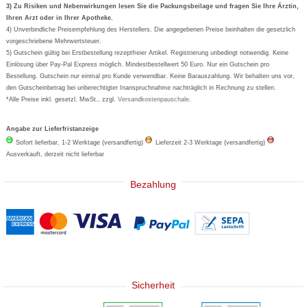
Formoline
3) Zu Risiken und Nebenwirkungen lesen Sie die Packungsbeilage und fragen Sie Ihre Ärztin,
Ihren Arzt oder in Ihrer Apotheke.
Wick
4) Unverbindliche Preisempfehlung des Herstellers. Die angegebenen Preise beinhalten die gesetzlich
Eucerin
vorgeschriebene Mehrwertsteuer.
5) Gutschein gültig bei Erstbestellung rezeptfreier Artikel. Registrierung unbedingt notwendig. Keine
Basica
Einlösung über Pay-Pal Express möglich. Mindestbestellwert 50 Euro. Nur ein Gutschein pro
Bestellung. Gutschein nur einmal pro Kunde verwendbar. Keine Barauszahlung. Wir behalten uns vor,
den Gutscheinbetrag bei unberechtigter Inanspruchnahme nachträglich in Rechnung zu stellen.
*Alle Preise inkl. gesetzl. MwSt., zzgl.
Versandkostenpauschale
.
Angabe zur Lieferfristanzeige
Sofort lieferbar, 1-2 Werktage (versandfertig)
Lieferzeit 2-3 Werktage (versandfertig)
Ausverkauft, derzeit nicht lieferbar
Bezahlung
Sicherheit