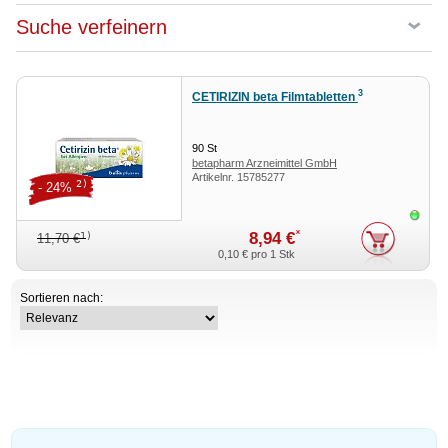
Suche verfeinern
3
CETIRIZIN beta Filmtabletten
90
St
betapharm Arzneimittel GmbH
Artikelnr.
15785277
2)
- 24%
Sofor
*
8,94 €
1)
11,70 €
0,10 €
pro 1 Stk
Sortieren nach: