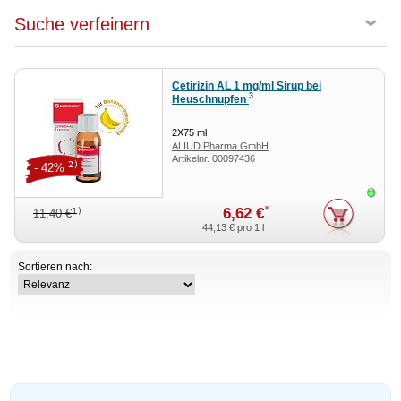
Suche verfeinern
Cetirizin AL 1 mg/ml Sirup bei
3
Heuschnupfen
2X75
ml
ALIUD Pharma GmbH
Artikelnr.
00097436
2)
- 42%
Sofor
*
6,62 €
1)
11,40 €
44,13 €
pro 1 l
Sortieren nach: