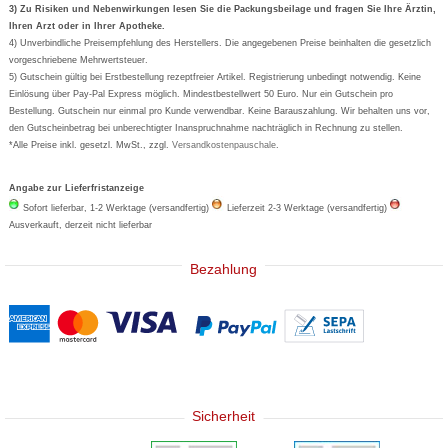
Formoline
3) Zu Risiken und Nebenwirkungen lesen Sie die Packungsbeilage und fragen Sie Ihre Ärztin,
Ihren Arzt oder in Ihrer Apotheke.
Wick
4) Unverbindliche Preisempfehlung des Herstellers. Die angegebenen Preise beinhalten die gesetzlich
Eucerin
vorgeschriebene Mehrwertsteuer.
5) Gutschein gültig bei Erstbestellung rezeptfreier Artikel. Registrierung unbedingt notwendig. Keine
Basica
Einlösung über Pay-Pal Express möglich. Mindestbestellwert 50 Euro. Nur ein Gutschein pro
Bestellung. Gutschein nur einmal pro Kunde verwendbar. Keine Barauszahlung. Wir behalten uns vor,
den Gutscheinbetrag bei unberechtigter Inanspruchnahme nachträglich in Rechnung zu stellen.
*Alle Preise inkl. gesetzl. MwSt., zzgl.
Versandkostenpauschale
.
Angabe zur Lieferfristanzeige
Sofort lieferbar, 1-2 Werktage (versandfertig)
Lieferzeit 2-3 Werktage (versandfertig)
Ausverkauft, derzeit nicht lieferbar
Bezahlung
Sicherheit