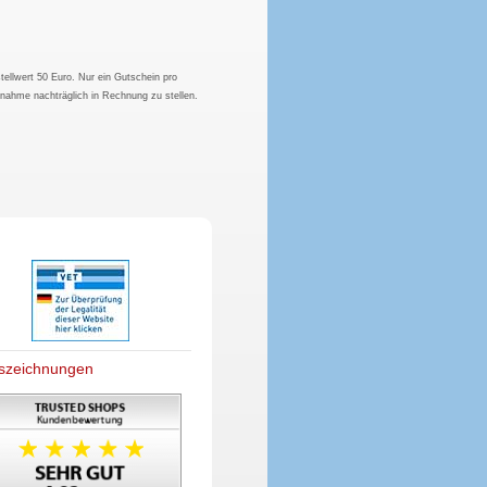
tellwert 50 Euro. Nur ein Gutschein pro
hnahme nachträglich in Rechnung zu stellen.
szeichnungen