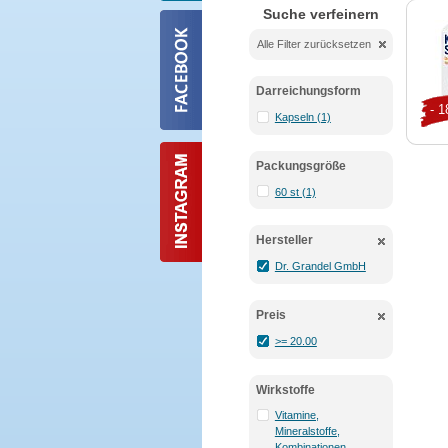
Suche verfeinern
Alle Filter zurücksetzen
Darreichungsform
- 
Kapseln (1)
Packungsgröße
60 st (1)
Hersteller
Dr. Grandel GmbH
Preis
>= 20.00
Wirkstoffe
Vitamine,
Mineralstoffe,
Kombinationen