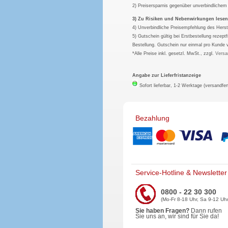
2) Preisersparnis gegenüber unverbindliche
3) Zu Risiken und Nebenwirkungen lesen S
4) Unverbindliche Preisempfehlung des Herst
5) Gutschein gültig bei Erstbestellung rezep
Bestellung. Gutschein nur einmal pro Kunde 
*Alle Preise inkl. gesetzl. MwSt., zzgl.
Versa
Angabe zur Lieferfristanzeige
Sofort lieferbar, 1-2 Werktage (versandfer
Bezahlung
Service-Hotline & Newsletter
0800 - 22 30 300
(Mo-Fr 8-18 Uhr, Sa 9-12 Uhr
Sie haben Fragen?
Dann rufen
Sie uns an, wir sind für Sie da!