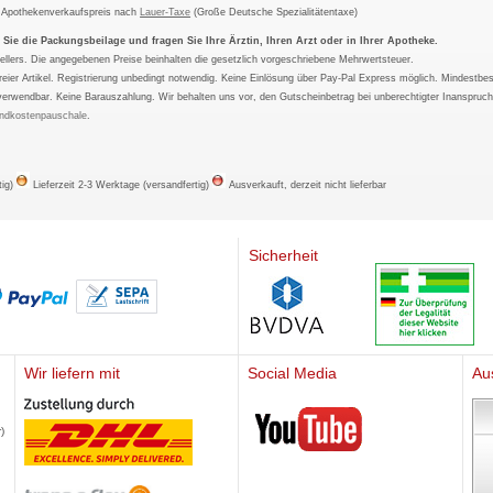
m Apothekenverkaufspreis nach
Lauer-Taxe
(Große Deutsche Spezialitätentaxe)
ie die Packungsbeilage und fragen Sie Ihre Ärztin, Ihren Arzt oder in Ihrer Apotheke.
ellers. Die angegebenen Preise beinhalten die gesetzlich vorgeschriebene Mehrwertsteuer.
tfreier Artikel. Registrierung unbedingt notwendig. Keine Einlösung über Pay-Pal Express möglich. Mindestbes
verwendbar. Keine Barauszahlung. Wir behalten uns vor, den Gutscheinbetrag bei unberechtigter Inanspruc
ndkostenpauschale
.
tig)
Lieferzeit 2-3 Werktage (versandfertig)
Ausverkauft, derzeit nicht lieferbar
Sicherheit
Wir liefern mit
Social Media
Au
Mediherz
)