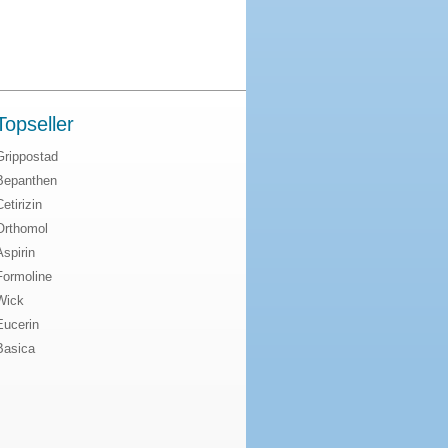
Topseller
Grippostad
Bepanthen
Cetirizin
Orthomol
Aspirin
Formoline
Wick
Eucerin
Basica