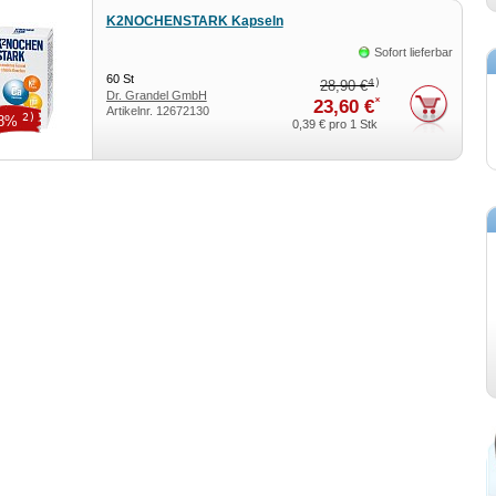
K2NOCHENSTARK Kapseln
Sofort lieferbar
60
St
4)
28,90 €
Dr. Grandel GmbH
*
23,60 €
Artikelnr.
12672130
2)
18%
0,39 €
pro 1 Stk