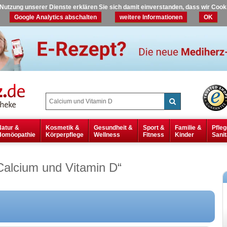
r Nutzung unserer Dienste erklären Sie sich damit einverstanden, dass wir Coo
Google Analytics abschalten
weitere Informationen
OK
Natur &
Kosmetik &
Gesundheit &
Sport &
Familie &
Pfleg
Homöopathie
Körperpflege
Wellness
Fitness
Kinder
Sanit
Calcium und Vitamin D
“