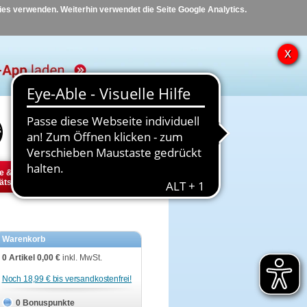
kies verwenden. Weiterhin verwendet die Seite Google Analytics.
Hilfe
Kontakt
e &
Diabetes
Tier
ätsbedarf
Warenkorb
0 Artikel
0,00 €
inkl. MwSt.
Noch 18,99 € bis versandkostenfrei!
0 Bonuspunkte