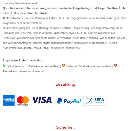
Deutsche Spezialitätentaxe)
Formoline
3) Zu Risiken und Nebenwirkungen lesen Sie die Packungsbeilage und fragen Sie Ihre Ärztin,
Ihren Arzt oder in Ihrer Apotheke.
Wick
4) Unverbindliche Preisempfehlung des Herstellers. Die angegebenen Preise beinhalten die gesetzlich
Eucerin
vorgeschriebene Mehrwertsteuer.
5) Gutschein gültig bei Erstbestellung rezeptfreier Artikel. Registrierung unbedingt notwendig. Keine
Basica
Einlösung über Pay-Pal Express möglich. Mindestbestellwert 50 Euro. Nur ein Gutschein pro
Bestellung. Gutschein nur einmal pro Kunde verwendbar. Keine Barauszahlung. Wir behalten uns vor,
den Gutscheinbetrag bei unberechtigter Inanspruchnahme nachträglich in Rechnung zu stellen.
*Alle Preise inkl. gesetzl. MwSt., zzgl.
Versandkostenpauschale
.
Angabe zur Lieferfristanzeige
Sofort lieferbar, 1-2 Werktage (versandfertig)
Lieferzeit 2-3 Werktage (versandfertig)
Ausverkauft, derzeit nicht lieferbar
Bezahlung
Sicherheit