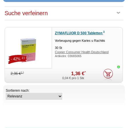
Suche verfeinern
3
ZYMAFLUOR D 500 Tabletten
Vorbeugung gegen Karies u Rachitis
30
St
Cooper Consumer Health Deutschland
Artikelnr.
03665065
GmbH
2)
- 42%
Sofor
*
1,36 €
1)
2,36 €
0,04 €
pro 1 Stk
Sortieren nach: