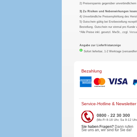
2) Preisersparnis gegenüber unverbindliche
3) Zu Risiken und Nebenwirkungen lesen S
4) Unverbindliche Preisempfehlung des Herst
5) Gutschein gültig bei Erstbestellung rezep
Bestellung. Gutschein nur einmal pro Kunde 
*Alle Preise inkl. gesetzl. MwSt., zzgl.
Versa
Angabe zur Lieferfristanzeige
Sofort lieferbar, 1-2 Werktage (versandfer
Bezahlung
Service-Hotline & Newsletter
0800 - 22 30 300
(Mo-Fr 8-18 Uhr, Sa 9-12 Uhr
Sie haben Fragen?
Dann rufen
Sie uns an, wir sind für Sie da!