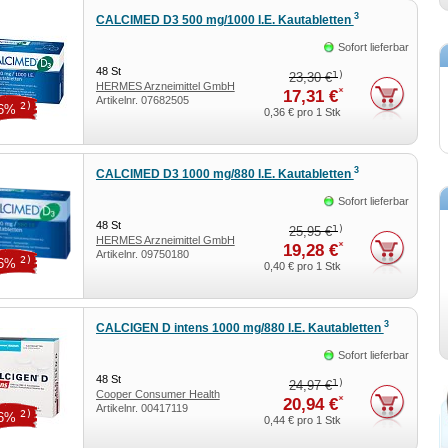
3
CALCIMED D3 500 mg/1000 I.E. Kautabletten
Sofort lieferbar
48
St
1)
23,30 €
HERMES Arzneimittel GmbH
*
17,31 €
Artikelnr.
07682505
2)
26%
0,36 €
pro 1 Stk
3
CALCIMED D3 1000 mg/880 I.E. Kautabletten
Sofort lieferbar
48
St
1)
25,95 €
HERMES Arzneimittel GmbH
*
19,28 €
Artikelnr.
09750180
2)
26%
0,40 €
pro 1 Stk
3
CALCIGEN D intens 1000 mg/880 I.E. Kautabletten
Sofort lieferbar
48
St
1)
24,97 €
Cooper Consumer Health
*
20,94 €
Artikelnr.
00417119
Deutschland GmbH
2)
16%
0,44 €
pro 1 Stk