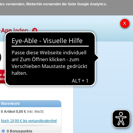
kies verwenden. Weiterhin verwendet die Seite Google Analytics.
Hilfe
Kontakt
e &
Diabetes
Tier
ätsbedarf
Warenkorb
0 Artikel
0,00 €
inkl. MwSt.
Noch 18,99 € bis versandkostenfrei!
0 Bonuspunkte