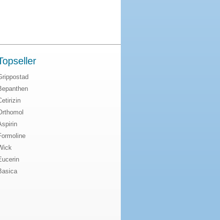
Topseller
Grippostad
Bepanthen
Cetirizin
Orthomol
Aspirin
Formoline
Wick
Eucerin
Basica