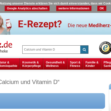
r Nutzung unserer Dienste erklären Sie sich damit einverstanden, dass wir Coo
Google Analytics abschalten
weitere Informationen
OK
Natur &
Kosmetik &
Gesundheit &
Sport &
Familie &
Pfleg
Homöopathie
Körperpflege
Wellness
Fitness
Kinder
Sanit
Calcium und Vitamin D
“