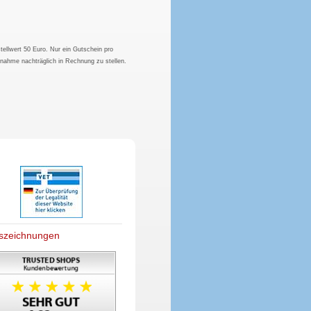
tellwert 50 Euro. Nur ein Gutschein pro
hnahme nachträglich in Rechnung zu stellen.
szeichnungen