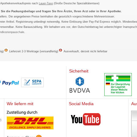
m Apothekenverkaufspreis nach
Lauer-Taxe
(Große Deutsche Spezialitätentaxe)
ie die Packungsbeilage und fragen Sie Ihre Ärztin, Ihren Arzt oder in Ihrer Apotheke.
ellers. Die angegebenen Preise beinhalten die gesetzlich vorgeschriebene Mehrwertsteuer.
tfreier Artikel. Registrierung unbedingt notwendig. Keine Einlösung über Pay-Pal Express möglich. Mindestbes
verwendbar. Keine Barauszahlung. Wir behalten uns vor, den Gutscheinbetrag bei unberechtigter Inanspruc
ndkostenpauschale
.
tig)
Lieferzeit 2-3 Werktage (versandfertig)
Ausverkauft, derzeit nicht lieferbar
Sicherheit
Wir liefern mit
Social Media
Au
Mediherz
)