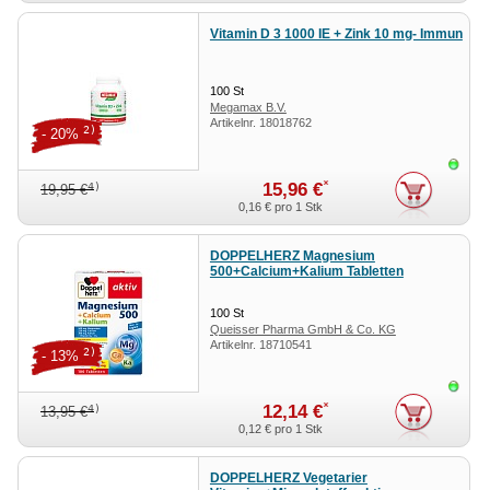
Vitamin D 3 1000 IE + Zink 10 mg- Immun
100
St
Megamax B.V.
Artikelnr.
18018762
2)
- 20%
Sofor
*
15,96 €
4)
19,95 €
0,16 €
pro 1 Stk
DOPPELHERZ Magnesium
500+Calcium+Kalium Tabletten
100
St
Queisser Pharma GmbH & Co. KG
Artikelnr.
18710541
2)
- 13%
Sofor
*
12,14 €
4)
13,95 €
0,12 €
pro 1 Stk
DOPPELHERZ Vegetarier