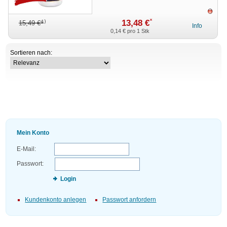
ausv
*
13,48 €
4)
15,49 €
Info
0,14 €
pro 1 Stk
Sortieren nach:
Mein Konto
E-Mail:
Passwort:
Login
Kundenkonto anlegen
Passwort anfordern