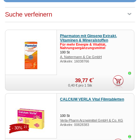
Suche verfeinern
Pharmaton mit Ginseng Extrakt,
Vitaminen & Mineralstoffen
Für mehr Energie & Vitalität,
Nahrungsergänzungsmittel
100
St
A. Nattermann & Cie GmbH
Artikelnr.
16038766
Sofor
*
39,77 €
0,40 €
pro 1 Stk
CALCIUM VERLA Vital Filmtabletten
100
St
Verla-Pharm Arzneimittel GmbH & Co. KG
Artikelnr.
00828383
2)
- 30%
Sofor