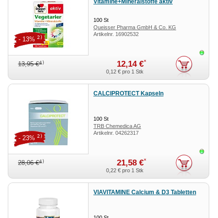
Vitamine+Mineralstoffe aktiv
100
St
Queisser Pharma GmbH & Co. KG
Artikelnr.
16902532
2)
- 13%
Sofor
*
12,14 €
4)
13,95 €
0,12 €
pro 1 Stk
CALCIPROTECT Kapseln
100
St
TRB Chemedica AG
Artikelnr.
04262317
2)
- 23%
Sofor
*
21,58 €
4)
28,06 €
0,22 €
pro 1 Stk
VIAVITAMINE Calcium & D3 Tabletten
100
St