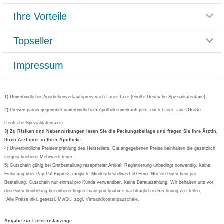
Themenwelten
Ihre Vorteile
Rücksendemöglichkeit
Häufig gestellte Fragen
Reklamationsformular
Impressum
Topseller
Rezeptlieferung
Paketlieferstatus
Datenschutz
Bonusprogramm
Lieferung und Bezahlung
Widerrufsbelehrung
Impressum
Grippostad
Gutschein und Rabatte
Versandkosten
AGB
Bepanthen
Kundenbewertung
Passwort vergessen
Barrierefreiheitserklärung
Cetirizin
Bestellung Post & Fax
Bestellschein ausfüllen
1) Unverbindlicher Apothekenverkaufspreis nach
Cookie-Einstellungen
Lauer-Taxe
(Große Deutsche Spezialitätentaxe)
Orthomol
Deutscher Service Preis
Newsletteranmeldung
2) Preisersparnis gegenüber unverbindlichem Apothekenverkaufspreis nach
Vertrag widerrufen
Lauer-Taxe
(Große
Aspirin
Deutsche Spezialitätentaxe)
Formoline
3) Zu Risiken und Nebenwirkungen lesen Sie die Packungsbeilage und fragen Sie Ihre Ärztin,
Ihren Arzt oder in Ihrer Apotheke.
Wick
4) Unverbindliche Preisempfehlung des Herstellers. Die angegebenen Preise beinhalten die gesetzlich
Eucerin
vorgeschriebene Mehrwertsteuer.
5) Gutschein gültig bei Erstbestellung rezeptfreier Artikel. Registrierung unbedingt notwendig. Keine
Basica
Einlösung über Pay-Pal Express möglich. Mindestbestellwert 50 Euro. Nur ein Gutschein pro
Bestellung. Gutschein nur einmal pro Kunde verwendbar. Keine Barauszahlung. Wir behalten uns vor,
den Gutscheinbetrag bei unberechtigter Inanspruchnahme nachträglich in Rechnung zu stellen.
*Alle Preise inkl. gesetzl. MwSt., zzgl.
Versandkostenpauschale
.
Angabe zur Lieferfristanzeige