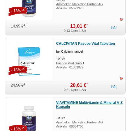
Apotheken Marketing Partner AG
Artikelnr.
05521376
2)
- 13%
ausv
*
13,01 €
4)
14,95 €
Info
0,13 €
pro 1 Stk
CALCIVITAN Pascoe Vital Tabletten
bei Calciummangel
100
St
Pascoe Vital GmbH
Artikelnr.
01352072
2)
- 16%
ausv
*
20,61 €
4)
24,56 €
Info
0,21 €
pro 1 Stk
VIAVITAMINE Multivitamin & Mineral A-Z
Kapseln
100
St
Apotheken Marketing Partner AG
Artikelnr.
09634700
2)
- 13%