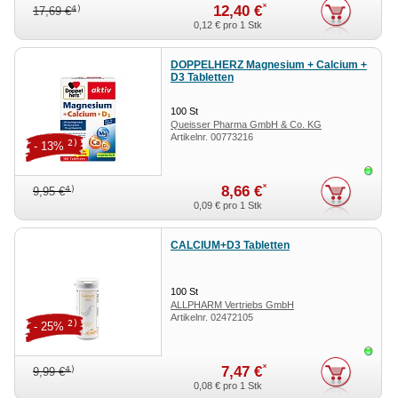
*
12,40 €
4)
17,69 €
0,12 €
pro 1 Stk
DOPPELHERZ Magnesium + Calcium +
D3 Tabletten
100
St
Queisser Pharma GmbH & Co. KG
Artikelnr.
00773216
2)
- 13%
Sofor
*
8,66 €
4)
9,95 €
0,09 €
pro 1 Stk
CALCIUM+D3 Tabletten
100
St
ALLPHARM Vertriebs GmbH
Artikelnr.
02472105
2)
- 25%
Sofor
*
7,47 €
4)
9,99 €
0,08 €
pro 1 Stk