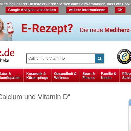
r Nutzung unserer Dienste erklären Sie sich damit einverstanden, dass wir Coo
Google Analytics abschalten
weitere Informationen
OK
Natur &
Kosmetik &
Gesundheit &
Sport &
Familie &
Pfleg
Homöopathie
Körperpflege
Wellness
Fitness
Kinder
Sanit
Calcium und Vitamin D
“