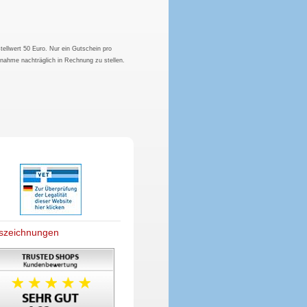
tellwert 50 Euro. Nur ein Gutschein pro
hnahme nachträglich in Rechnung zu stellen.
szeichnungen