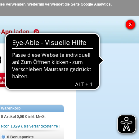
kies verwenden. Weiterhin verwendet die Seite Google Analytics.
Hilfe
Kontakt
e &
Diabetes
Tier
ätsbedarf
Warenkorb
0 Artikel
0,00 €
inkl. MwSt.
Noch 18,99 € bis versandkostenfrei!
0 Bonuspunkte