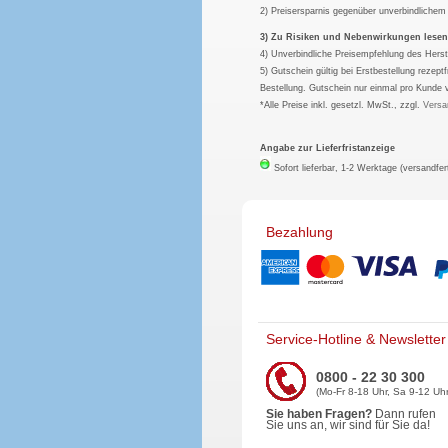
2) Preisersparnis gegenüber unverbindliche
3) Zu Risiken und Nebenwirkungen lesen S
4) Unverbindliche Preisempfehlung des Herst
5) Gutschein gültig bei Erstbestellung rezep
Bestellung. Gutschein nur einmal pro Kunde 
*Alle Preise inkl. gesetzl. MwSt., zzgl.
Versa
Angabe zur Lieferfristanzeige
Sofort lieferbar, 1-2 Werktage (versandfer
Bezahlung
Service-Hotline & Newsletter
0800 - 22 30 300
(Mo-Fr 8-18 Uhr, Sa 9-12 Uhr
Sie haben Fragen?
Dann rufen
Sie uns an, wir sind für Sie da!