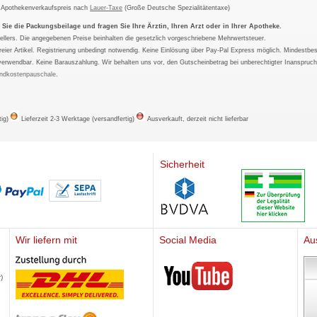
m Apothekenverkaufspreis nach
Lauer-Taxe
(Große Deutsche Spezialitätentaxe)
ie die Packungsbeilage und fragen Sie Ihre Ärztin, Ihren Arzt oder in Ihrer Apotheke.
ellers. Die angegebenen Preise beinhalten die gesetzlich vorgeschriebene Mehrwertsteuer.
tfreier Artikel. Registrierung unbedingt notwendig. Keine Einlösung über Pay-Pal Express möglich. Mindestbes
verwendbar. Keine Barauszahlung. Wir behalten uns vor, den Gutscheinbetrag bei unberechtigter Inanspruc
ndkostenpauschale
.
tig)
Lieferzeit 2-3 Werktage (versandfertig)
Ausverkauft, derzeit nicht lieferbar
Sicherheit
Wir liefern mit
Social Media
Au
Mediherz
)