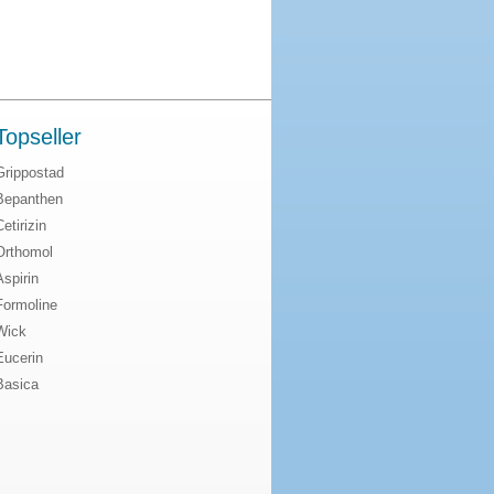
Topseller
Grippostad
Bepanthen
Cetirizin
Orthomol
Aspirin
Formoline
Wick
Eucerin
Basica