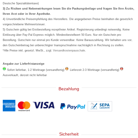
Deutsche Spezialitätentaxe)
Formoline
3) Zu Risiken und Nebenwirkungen lesen Sie die Packungsbeilage und fragen Sie Ihre Ärztin,
Ihren Arzt oder in Ihrer Apotheke.
Wick
4) Unverbindliche Preisempfehlung des Herstellers. Die angegebenen Preise beinhalten die gesetzlich
Eucerin
vorgeschriebene Mehrwertsteuer.
5) Gutschein gültig bei Erstbestellung rezeptfreier Artikel. Registrierung unbedingt notwendig. Keine
Basica
Einlösung über Pay-Pal Express möglich. Mindestbestellwert 50 Euro. Nur ein Gutschein pro
Bestellung. Gutschein nur einmal pro Kunde verwendbar. Keine Barauszahlung. Wir behalten uns vor,
den Gutscheinbetrag bei unberechtigter Inanspruchnahme nachträglich in Rechnung zu stellen.
*Alle Preise inkl. gesetzl. MwSt., zzgl.
Versandkostenpauschale
.
Angabe zur Lieferfristanzeige
Sofort lieferbar, 1-2 Werktage (versandfertig)
Lieferzeit 2-3 Werktage (versandfertig)
Ausverkauft, derzeit nicht lieferbar
Bezahlung
Sicherheit