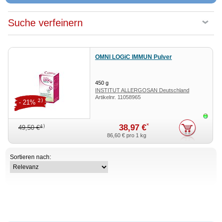
Suche verfeinern
OMNI LOGiC IMMUN Pulver
450
g
INSTITUT ALLERGOSAN Deutschland
Artikelnr.
11058965
(privat) GmbH
2)
- 21%
Sofor
*
38,97 €
4)
49,50 €
86,60 €
pro 1 kg
Sortieren nach: