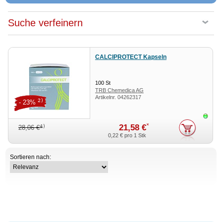
Suche verfeinern
CALCIPROTECT Kapseln
100
St
TRB Chemedica AG
Artikelnr.
04262317
2)
- 23%
Sofor
*
21,58 €
4)
28,06 €
0,22 €
pro 1 Stk
Sortieren nach: