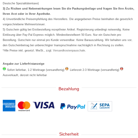
Deutsche Spezialitätentaxe)
Formoline
3) Zu Risiken und Nebenwirkungen lesen Sie die Packungsbeilage und fragen Sie Ihre Ärztin,
Ihren Arzt oder in Ihrer Apotheke.
Wick
4) Unverbindliche Preisempfehlung des Herstellers. Die angegebenen Preise beinhalten die gesetzlich
Eucerin
vorgeschriebene Mehrwertsteuer.
5) Gutschein gültig bei Erstbestellung rezeptfreier Artikel. Registrierung unbedingt notwendig. Keine
Basica
Einlösung über Pay-Pal Express möglich. Mindestbestellwert 50 Euro. Nur ein Gutschein pro
Bestellung. Gutschein nur einmal pro Kunde verwendbar. Keine Barauszahlung. Wir behalten uns vor,
den Gutscheinbetrag bei unberechtigter Inanspruchnahme nachträglich in Rechnung zu stellen.
*Alle Preise inkl. gesetzl. MwSt., zzgl.
Versandkostenpauschale
.
Angabe zur Lieferfristanzeige
Sofort lieferbar, 1-2 Werktage (versandfertig)
Lieferzeit 2-3 Werktage (versandfertig)
Ausverkauft, derzeit nicht lieferbar
Bezahlung
Sicherheit