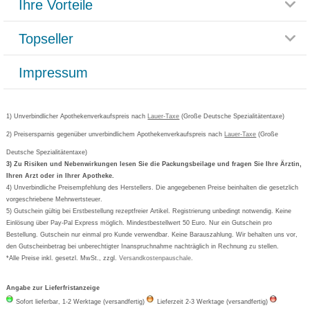
Ihre Vorteile
Rücksendemöglichkeit
Häufig gestellte Fragen
Reklamationsformular
Impressum
Topseller
Rezeptlieferung
Paketlieferstatus
Datenschutz
Bonusprogramm
Lieferung und Bezahlung
Widerrufsbelehrung
Impressum
Grippostad
Gutschein und Rabatte
Versandkosten
AGB
Bepanthen
Kundenbewertung
Passwort vergessen
Barrierefreiheitserklärung
Cetirizin
Bestellung Post & Fax
Bestellschein ausfüllen
1) Unverbindlicher Apothekenverkaufspreis nach
Cookie-Einstellungen
Lauer-Taxe
(Große Deutsche Spezialitätentaxe)
Orthomol
Deutscher Service Preis
Newsletteranmeldung
2) Preisersparnis gegenüber unverbindlichem Apothekenverkaufspreis nach
Vertrag widerrufen
Lauer-Taxe
(Große
Aspirin
Deutsche Spezialitätentaxe)
Formoline
3) Zu Risiken und Nebenwirkungen lesen Sie die Packungsbeilage und fragen Sie Ihre Ärztin,
Ihren Arzt oder in Ihrer Apotheke.
Wick
4) Unverbindliche Preisempfehlung des Herstellers. Die angegebenen Preise beinhalten die gesetzlich
Eucerin
vorgeschriebene Mehrwertsteuer.
5) Gutschein gültig bei Erstbestellung rezeptfreier Artikel. Registrierung unbedingt notwendig. Keine
Basica
Einlösung über Pay-Pal Express möglich. Mindestbestellwert 50 Euro. Nur ein Gutschein pro
Bestellung. Gutschein nur einmal pro Kunde verwendbar. Keine Barauszahlung. Wir behalten uns vor,
den Gutscheinbetrag bei unberechtigter Inanspruchnahme nachträglich in Rechnung zu stellen.
*Alle Preise inkl. gesetzl. MwSt., zzgl.
Versandkostenpauschale
.
Angabe zur Lieferfristanzeige
Sofort lieferbar, 1-2 Werktage (versandfertig)
Lieferzeit 2-3 Werktage (versandfertig)