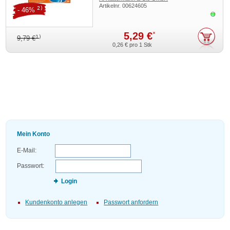
Artikelnr.
00624605
2)
- 46%
Sofor
5,29 €
*
1)
9,79 €
0,26 €
pro 1 Stk
Mein Konto
E-Mail:
Passwort:
Login
Kundenkonto anlegen
Passwort anfordern