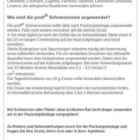
Citronellol, Coumarin, Eugenol, Farnesol, Geraniol, Limonen/d-Limonene,
Linalool, die allergische Reaktionen hervorrufen können.
®
Wie wird die proff
Schmerzcreme angewendet?
®
Die proff
Schmerzcreme sollte stets nach Packungsbeilage angewendet
werden. Falls nicht anders verordnet, gilt die übliche Dosis:
3- bis 4mal täglich je nach der Größe der zu behandelnden Stelle einen 4
bis 10 cm langen Cremestrang auf die Haut aufgetragen und leicht
einreiben.
Starke Blutergüsse und Stauchungen erfordern häufig die Anwendung
eines luftdichten Verbandes. Für ein verstärktes Einziehen des Wirkstoffs
Ibuprofen kann eine Iontophorese angewendet werden. Dabei wird die
Schmerzcreme auf die Kathode aufgetragen. Bei einer Anwendungsdauer
von 10 Minuten ist eine Stromstärke von 0,1 – 0,5 mA pro 5
2
cm
erforderlich.
Die Tageshöchstdosis von 20 g Creme sollte keinesfalls überschritten
werden.
Die Dauer der Anwendung liegt im Ermessen des behandelnden Arztes.
Im Normalfall ist eine Behandlung über 2 bis 3 Wochen ausreichend.
Bei Schmerzen oder Fieber ohne ärztlichen Rat nicht länger anwenden
als in der Packungsbeilage vorgegeben!
Zu Risiken und Nebenwirkungen lesen Sie die Packungsbeilage und
fragen Sie Ihre Ärztin, Ihren Arzt oder in Ihrer Apotheke.