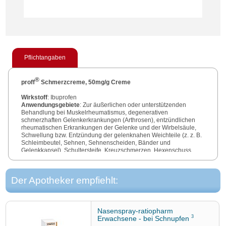
Pflichtangaben
®
proff
Schmerzcreme, 50mg/g Creme
Wirkstoff
: Ibuprofen
Anwendungsgebiete
: Zur äußerlichen oder unterstützenden
Behandlung bei Muskelrheumatismus, degenerativen
schmerzhaften Gelenkerkrankungen (Arthrosen), entzündlichen
rheumatischen Erkrankungen der Gelenke und der Wirbelsäule,
Schwellung bzw. Entzündung der gelenknahen Weichteile (z. z. B.
Schleimbeutel, Sehnen, Sehnenscheiden, Bänder und
Gelenkkapsel), Schultersteife, Kreuzschmerzen, Hexenschuss,
Sport- und Unfallverletzungen wie Prellungen, Verstauchungen,
®
Zerrungen. proff
Schmerzcreme wird angewendet bei
Erwachsenen und Jugendlichen ab 14 Jahren.
Der Apotheker empfiehlt:
Warnhinweise
: Enthält Natriummethyl-4-hydroxybenzoat,
Propylenglycol und Duftstoffe mit Benzylalkohol, Benzylbenzoat,
Citral, Citronellol, Coumarin, Eugenol, Farnesol, Geraniol,
Limonen/d-Limonene, Linalool – diese können allergische
Nasenspray-ratiopharm
Reaktionen hervorrufen. Arzneimittel für Kinder unzugänglich
3
Erwachsene - bei Schnupfen
aufbewahren.