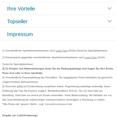
Themenwelten
Ihre Vorteile
Rücksendemöglichkeit
Häufig gestellte Fragen
Reklamationsformular
Impressum
Topseller
Rezeptlieferung
Paketlieferstatus
Datenschutz
Bonusprogramm
Lieferung und Bezahlung
Widerrufsbelehrung
Impressum
Grippostad
Gutschein und Rabatte
Versandkosten
AGB
Bepanthen
Kundenbewertung
Passwort vergessen
Barrierefreiheitserklärung
Cetirizin
Bestellung Post & Fax
Bestellschein ausfüllen
1) Unverbindlicher Apothekenverkaufspreis nach
Cookie-Einstellungen
Lauer-Taxe
(Große Deutsche Spezialitätentaxe)
Orthomol
Deutscher Service Preis
Newsletteranmeldung
2) Preisersparnis gegenüber unverbindlichem Apothekenverkaufspreis nach
Vertrag widerrufen
Lauer-Taxe
(Große
Aspirin
Deutsche Spezialitätentaxe)
Formoline
3) Zu Risiken und Nebenwirkungen lesen Sie die Packungsbeilage und fragen Sie Ihre Ärztin,
Ihren Arzt oder in Ihrer Apotheke.
Wick
4) Unverbindliche Preisempfehlung des Herstellers. Die angegebenen Preise beinhalten die gesetzlich
Eucerin
vorgeschriebene Mehrwertsteuer.
5) Gutschein gültig bei Erstbestellung rezeptfreier Artikel. Registrierung unbedingt notwendig. Keine
Basica
Einlösung über Pay-Pal Express möglich. Mindestbestellwert 50 Euro. Nur ein Gutschein pro
Bestellung. Gutschein nur einmal pro Kunde verwendbar. Keine Barauszahlung. Wir behalten uns vor,
den Gutscheinbetrag bei unberechtigter Inanspruchnahme nachträglich in Rechnung zu stellen.
*Alle Preise inkl. gesetzl. MwSt., zzgl.
Versandkostenpauschale
.
Angabe zur Lieferfristanzeige