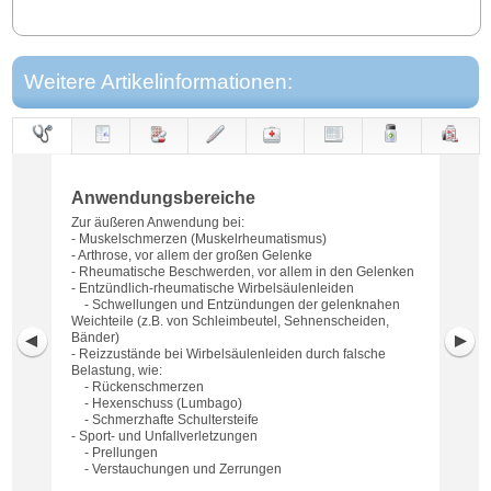
Weitere Artikelinformationen:
Anwendungs-
Anwendung
Dosierung
Gegen-
Neben-
Hinweise
Wirkung
Wirkstoff
bereiche
anzeigen
wirkungen
Anwendungsbereiche
Zur äußeren Anwendung bei:
- Muskelschmerzen (Muskelrheumatismus)
- Arthrose, vor allem der großen Gelenke
- Rheumatische Beschwerden, vor allem in den Gelenken
- Entzündlich-rheumatische Wirbelsäulenleiden
- Schwellungen und Entzündungen der gelenknahen
Weichteile (z.B. von Schleimbeutel, Sehnenscheiden,
Bänder)
- Reizzustände bei Wirbelsäulenleiden durch falsche
Belastung, wie:
- Rückenschmerzen
- Hexenschuss (Lumbago)
- Schmerzhafte Schultersteife
- Sport- und Unfallverletzungen
- Prellungen
- Verstauchungen und Zerrungen