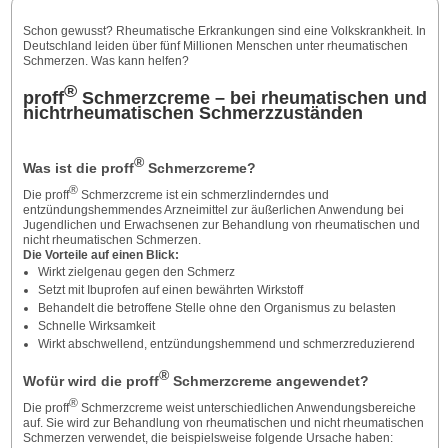
Schon gewusst? Rheumatische Erkrankungen sind eine Volkskrankheit. In
Deutschland leiden über fünf Millionen Menschen unter rheumatischen
Schmerzen. Was kann helfen?
®
proff
Schmerzcreme – bei rheumatischen und
nichtrheumatischen Schmerzzuständen
®
Was ist die proff
Schmerzcreme?
®
Die proff
Schmerzcreme ist ein schmerzlinderndes und
entzündungshemmendes Arzneimittel zur äußerlichen Anwendung bei
Jugendlichen und Erwachsenen zur Behandlung von rheumatischen und
nicht rheumatischen Schmerzen.
Die Vorteile auf einen Blick:
Wirkt zielgenau gegen den Schmerz
Setzt mit Ibuprofen auf einen bewährten Wirkstoff
Behandelt die betroffene Stelle ohne den Organismus zu belasten
Schnelle Wirksamkeit
Wirkt abschwellend, entzündungshemmend und schmerzreduzierend
®
Wofür wird die proff
Schmerzcreme angewendet?
®
Die proff
Schmerzcreme weist unterschiedlichen Anwendungsbereiche
auf. Sie wird zur Behandlung von rheumatischen und nicht rheumatischen
Schmerzen verwendet, die beispielsweise folgende Ursache haben: