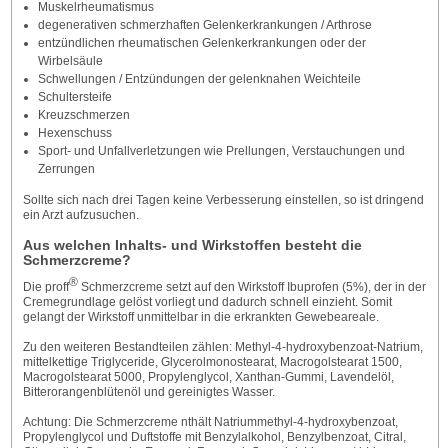
Muskelrheumatismus
degenerativen schmerzhaften Gelenkerkrankungen / Arthrose
entzündlichen rheumatischen Gelenkerkrankungen oder der
Wirbelsäule
Schwellungen / Entzündungen der gelenknahen Weichteile
Schultersteife
Kreuzschmerzen
Hexenschuss
Sport- und Unfallverletzungen wie Prellungen, Verstauchungen und
Zerrungen
Sollte sich nach drei Tagen keine Verbesserung einstellen, so ist dringend
ein Arzt aufzusuchen.
Aus welchen Inhalts- und Wirkstoffen besteht die
Schmerzcreme?
®
Die proff
Schmerzcreme setzt auf den Wirkstoff Ibuprofen (5%), der in der
Cremegrundlage gelöst vorliegt und dadurch schnell einzieht. Somit
gelangt der Wirkstoff unmittelbar in die erkrankten Gewebeareale.
Zu den weiteren Bestandteilen zählen: Methyl-4-hydroxybenzoat-Natrium,
mittelkettige Triglyceride, Glycerolmonostearat, Macrogolstearat 1500,
Macrogolstearat 5000, Propylenglycol, Xanthan-Gummi, Lavendelöl,
Bitterorangenblütenöl und gereinigtes Wasser.
Achtung: Die Schmerzcreme nthält Natriummethyl-4-hydroxybenzoat,
Propylenglycol und Duftstoffe mit Benzylalkohol, Benzylbenzoat, Citral,