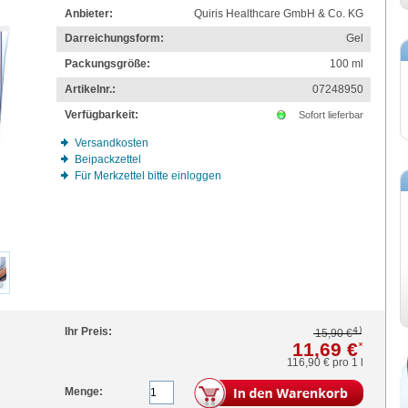
Anbieter:
Quiris Healthcare GmbH & Co. KG
Darreichungsform:
Gel
Packungsgröße:
100
ml
Artikelnr.:
07248950
Verfügbarkeit:
Sofort lieferbar
Versandkosten
Beipackzettel
Für Merkzettel bitte einloggen
4)
Ihr Preis:
15,90 €
11,69 €
*
116,90 €
pro 1 l
Menge: