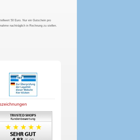
tellwert 50 Euro. Nur ein Gutschein pro
hnahme nachträglich in Rechnung zu stellen.
szeichnungen