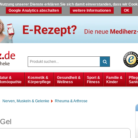
r Nutzung unserer Dienste erklären Sie sich damit einverstanden, dass wir Coo
Google Analytics abschalten
weitere Informationen
OK
Natur &
Kosmetik &
Gesundheit &
Sport &
Familie &
Pfleg
Homöopathie
Körperpflege
Wellness
Fitness
Kinder
Sanit
Nerven, Muskeln & Gelenke
Rheuma & Arthrose
Gel