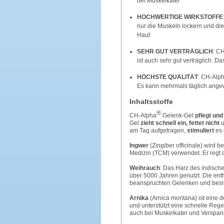
bei Muskelkater
HOCHWERTIGE WIRKSTOFFE
nur die Muskeln lockern und die
Haut
SEHR GUT VERTRÄGLICH
: C
ist auch sehr gut verträglich. Das
HÖCHSTE QUALITÄT
: CH-Alph
Es kann mehrmals täglich angewe
Inhaltsstoffe
®
CH-Alpha
Gelenk-Gel
pflegt und
Gel
zieht schnell ein, fettet nicht
u
am Tag aufgetragen,
stimuliert
es
Ingwer
(Zingiber officinale) wird b
Medizin (TCM) verwendet. Er regt 
Weihrauch
: Das Harz des indisch
über 5000 Jahren genutzt. Die ent
beanspruchten Gelenken und besitz
Arnika
(Arnica montana) ist eine d
und unterstützt eine schnelle Re
auch bei Muskelkater und Verspa