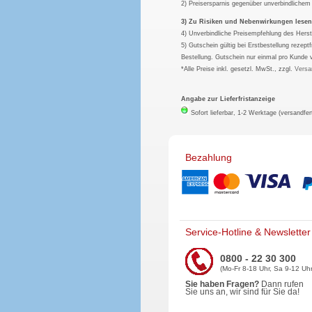
2) Preisersparnis gegenüber unverbindliche
3) Zu Risiken und Nebenwirkungen lesen S
4) Unverbindliche Preisempfehlung des Herst
5) Gutschein gültig bei Erstbestellung rezep
Bestellung. Gutschein nur einmal pro Kunde 
*Alle Preise inkl. gesetzl. MwSt., zzgl.
Versa
Angabe zur Lieferfristanzeige
Sofort lieferbar, 1-2 Werktage (versandfer
Bezahlung
Service-Hotline & Newsletter
0800 - 22 30 300
(Mo-Fr 8-18 Uhr, Sa 9-12 Uhr
Sie haben Fragen?
Dann rufen
Sie uns an, wir sind für Sie da!