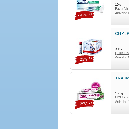
10
g
Bayer Vi
Artikelnr.
2)
- 42%
CH ALP
30
St
Quiris H
Artikelnr.
2)
- 23%
TRAUM
150
g
MCM KLO
Artikelnr.
2)
- 29%