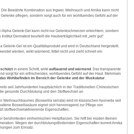
: Die Bewährte Kombination aus Ingwer, Weihrauch und Arnika kann nicht
 Gelenke pflegen, sondern sorgt auch für ein wohltuendes Gefühl auf der
H-Alpha Gelenk-Gel kann nicht nur Gelenkschmerzen erleichtern, sondern
 Institut Dermatest beurteilt die Hautverträglichkeit mit „sehr gut“
a Gelenk-Gel ist ein Qualitätsprodukt und wird in Deutschland hergestellt.
ndet werden, wirkt wärmend, fettet nicht und zieht schnell ein
 schützt
in einem Schritt, wirkt
aufbauend und wärmend
. Das transparente
nd sorgt für ein erfrischendes, wohltuendes Gefühl auf der Haut. Mehrmals
das Wohlbefinden im Bereich der Gelenke und der Muskulatur
.
ereits seit Jahrhunderten hauptsächlich in der Traditionellen Chinesischen
die gesunde Durchblutung und den Stoffwechsel an.
en Weihrauchbaumes (Boswellia serrata) wird im klassischen Ayurveda seit
haltene Boswelliasäure eignet sich hervorragend zur Pflege von
t stoffwechselaktivierende Eigenschaften.
er berühmtesten einheimischen Heilpflanzen. Sie hilft bei müden Beinen
generation. Wegen der durchblutungsfördernden Eigenschaften kommt Arnika
nnungen zum Einsatz.