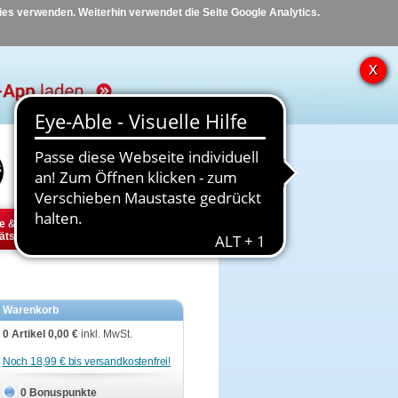
kies verwenden. Weiterhin verwendet die Seite Google Analytics.
Hilfe
Kontakt
e &
Diabetes
Tier
ätsbedarf
Warenkorb
0 Artikel
0,00 €
inkl. MwSt.
Noch 18,99 € bis versandkostenfrei!
0 Bonuspunkte