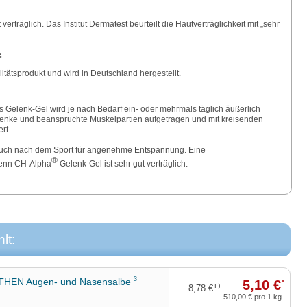
verträglich. Das Institut Dermatest beurteilt die Hautverträglichkeit mit „sehr
s
itätsprodukt und wird in Deutschland hergestellt.
s Gelenk-Gel wird je nach Bedarf ein- oder mehrmals täglich äußerlich
elenke und beanspruchte Muskelpartien aufgetragen und mit kreisenden
rt.
auch nach dem Sport für angenehme Entspannung. Eine
®
denn CH-Alpha
Gelenk-Gel ist sehr gut verträglich.
lt:
3
HEN Augen- und Nasensalbe
5,10 €
*
1)
8,78 €
510,00 €
pro 1 kg