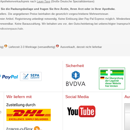
m Apothekenverkaufspreis nach
Lauer-Taxe
(Große Deutsche Spezialitätentaxe)
ie die Packungsbeilage und fragen Sie Ihre Ärztin, Ihren Arzt oder in Ihrer Apotheke.
ellers. Die angegebenen Preise beinhalten die gesetzlich vorgeschriebene Mehrwertsteuer.
tfreier Artikel. Registrierung unbedingt notwendig. Keine Einlösung über Pay-Pal Express möglich. Mindestbes
verwendbar. Keine Barauszahlung. Wir behalten uns vor, den Gutscheinbetrag bei unberechtigter Inanspruc
ndkostenpauschale
.
tig)
Lieferzeit 2-3 Werktage (versandfertig)
Ausverkauft, derzeit nicht lieferbar
Sicherheit
Wir liefern mit
Social Media
Au
Mediherz
)