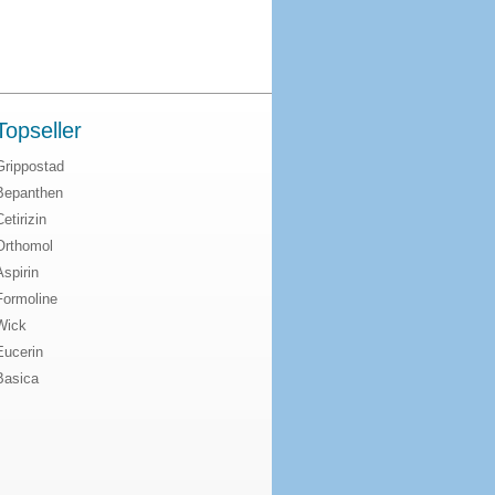
Topseller
Grippostad
Bepanthen
Cetirizin
Orthomol
Aspirin
Formoline
Wick
Eucerin
Basica