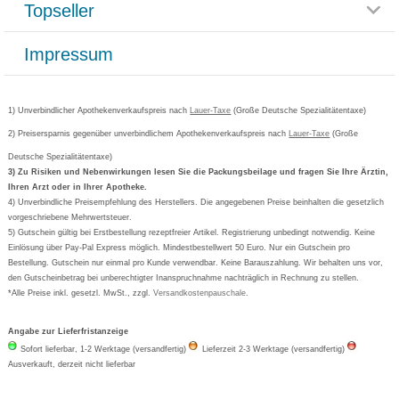
Topseller
Rezeptlieferung
Paketlieferstatus
Datenschutz
Bonusprogramm
Lieferung und Bezahlung
Widerrufsbelehrung
Impressum
Grippostad
Gutschein und Rabatte
Versandkosten
AGB
Bepanthen
Kundenbewertung
Passwort vergessen
Barrierefreiheitserklärung
Cetirizin
Bestellung Post & Fax
Bestellschein ausfüllen
1) Unverbindlicher Apothekenverkaufspreis nach
Cookie-Einstellungen
Lauer-Taxe
(Große Deutsche Spezialitätentaxe)
Orthomol
Deutscher Service Preis
Newsletteranmeldung
2) Preisersparnis gegenüber unverbindlichem Apothekenverkaufspreis nach
Vertrag widerrufen
Lauer-Taxe
(Große
Aspirin
Deutsche Spezialitätentaxe)
Formoline
3) Zu Risiken und Nebenwirkungen lesen Sie die Packungsbeilage und fragen Sie Ihre Ärztin,
Ihren Arzt oder in Ihrer Apotheke.
Wick
4) Unverbindliche Preisempfehlung des Herstellers. Die angegebenen Preise beinhalten die gesetzlich
Eucerin
vorgeschriebene Mehrwertsteuer.
5) Gutschein gültig bei Erstbestellung rezeptfreier Artikel. Registrierung unbedingt notwendig. Keine
Basica
Einlösung über Pay-Pal Express möglich. Mindestbestellwert 50 Euro. Nur ein Gutschein pro
Bestellung. Gutschein nur einmal pro Kunde verwendbar. Keine Barauszahlung. Wir behalten uns vor,
den Gutscheinbetrag bei unberechtigter Inanspruchnahme nachträglich in Rechnung zu stellen.
*Alle Preise inkl. gesetzl. MwSt., zzgl.
Versandkostenpauschale
.
Angabe zur Lieferfristanzeige
Sofort lieferbar, 1-2 Werktage (versandfertig)
Lieferzeit 2-3 Werktage (versandfertig)
Ausverkauft, derzeit nicht lieferbar