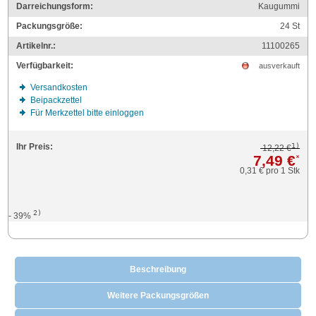
Darreichungsform:
Kaugummi
Packungsgröße:
24
St
Artikelnr.:
11100265
Verfügbarkeit:
ausverkauft
Versandkosten
Beipackzettel
Für Merkzettel bitte einloggen
1)
Ihr Preis:
12,22 €
7,49 €
*
0,31 €
pro 1 Stk
2)
- 39%
Beschreibung
Weitere Packungsgrößen