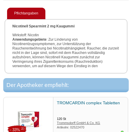
Pflichtangaben
Nicotinell Spearmint 2 mg Kaugummi
Wirkstoff: Nicotin
Anwendungsgebiete
: Zur Linderung von
Nicotinentzugssymptomen, zur Unterstützung der
Raucherentwöhnung bei Nicotinabhängigkeit. Raucher, die zurzeit
nicht in der Lage sind, sofort mit dem Rauchen vollständig
aufzuhören, können Nicotinell Kaugummi zunächst zur
Verringerung ihres Zigarettenkonsums (Rauchreduktion)
verwenden, um auf diesem Wege den Einstieg in den
Rauchausstieg zu erreichen. Eine Beratung und Betreuung des
Patienten erhöhen in der Regel die Erfolgsraten.
Warnhinweis
: Enthält Levomethol, Sorbitol (Ph.Eur.), Mannitol
(Ph.Eur.), Xylitol, Natriumverbindungen und Butylhydroxytoluol
Der Apotheker empfiehlt:
(Ph.Eur.).
Apothekenpflichtig
.
Zu Risiken und Nebenwirkungen lesen Sie die Packungsbeilage
und fragen Sie Ihre Ärztin, Ihren Arzt oder in Ihrer Apotheke.
TROMCARDIN complex Tabletten
Stand
: 03/2019.
120
St
Trommsdorff GmbH & Co. KG
Artikelnr.
02522470
2)
- 33%