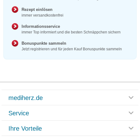
Rezept einlösen
immer versandkostenfrei
Informationsservice
immer Top informiert und die besten Schnäppchen sichern
Bonuspunkte sammeln
Jetzt registrieren und für jeden Kauf Bonuspunkte sammeln
mediherz.de
Service
Glossar
Themenwelten
Ihre Vorteile
Rücksendemöglichkeit
Häufig gestellte Fragen
Reklamationsformular
Impressum