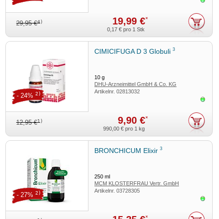
Sofor
19,99 €
*
4)
29,95 €
0,17 €
pro 1 Stk
3
CIMICIFUGA D 3 Globuli
10
g
DHU-Arzneimittel GmbH & Co. KG
Artikelnr.
02813032
2)
- 24%
Sofor
9,90 €
*
1)
12,95 €
990,00 €
pro 1 kg
3
BRONCHICUM Elixir
250
ml
MCM KLOSTERFRAU Vertr. GmbH
Artikelnr.
03728305
2)
- 27%
Sofor
*