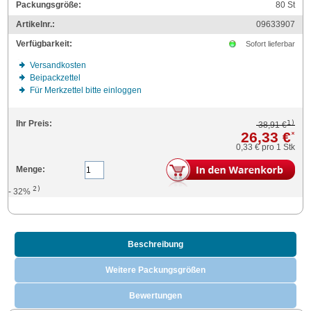
Packungsgröße:
80
St
Artikelnr.:
09633907
Verfügbarkeit:
Sofort lieferbar
Versandkosten
Beipackzettel
Für Merkzettel bitte einloggen
1)
Ihr Preis:
38,91 €
26,33 €
*
0,33 €
pro 1 Stk
Menge:
2)
- 32%
Beschreibung
Weitere Packungsgrößen
Bewertungen