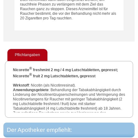
rauchfreie Phasen zu verlängern mit dem Ziel das
Rauchen ganz zu stoppen. Dieses Arzneimittel ist für
Raucher bestimmt, die vor der Behandlung nicht mehr als
20 Zigaretten pro Tag rauchten.
Pflichtangaben
®
Nicorette
freshmint 2 mg / 4 mg Lutschtabletten, gepresst;
®
Nicorette
fruit 2 mg Lutschtabletten, gepresst
Wirkstoff
: Nicotin (als Nicotinresinat).
Anwendungsgebiete
: Behandlung der Tabakabhängigkeit durch
Linderung der Nicotinentzugserscheinungen und Verringerung des
Nicotinverlangens für Raucher mit geringer Tabakabhängigkeit (2
mg Lutschtablette freshmint / fruit) bzw. mit starker
Tabakabhängigkeit (4 mg Lutschtablette freshmint) ab 18 Jahren.
Zum sofortigen Rauchstopp sowie zur Verringerung des
Zigarettenkonsums (Rauchreduktion), um auf diesem Wege
schrittweise den Rauchausstieg zu erreichen.
Der Apotheker empfiehlt:
Zu Risiken und Nebenwirkungen lesen Sie die Packungsbeilage
und fragen Sie Ihre Ärztin, Ihren Arzt oder in Ihrer Apotheke.