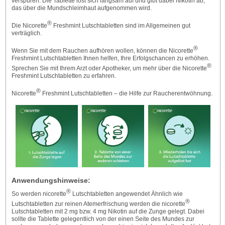
verspüren. Die Tablette löst sich langsam auf und gibt dabei Nikotin ab,
das über die Mundschleimhaut aufgenommen wird.
®
Die Nicorette
Freshmint Lutschtabletten sind im Allgemeinen gut
verträglich.
®
Wenn Sie mit dem Rauchen aufhören wollen, können die Nicorette
Freshmint Lutschtabletten Ihnen helfen, Ihre Erfolgschancen zu erhöhen.
®
Sprechen Sie mit Ihrem Arzt oder Apotheker, um mehr über die Nicorette
Freshmint Lutschtabletten zu erfahren.
®
Nicorette
Freshmint Lutschtabletten – die Hilfe zur Raucherentwöhnung.
Anwendungshinweise:
®
So werden nicorette
Lutschtabletten angewendet Ähnlich wie
®
Lutschtabletten zur reinen Atemerfrischung werden die nicorette
Lutschtabletten mit 2 mg bzw. 4 mg Nikotin auf die Zunge gelegt. Dabei
sollte die Tablette gelegentlich von der einen Seite des Mundes zur