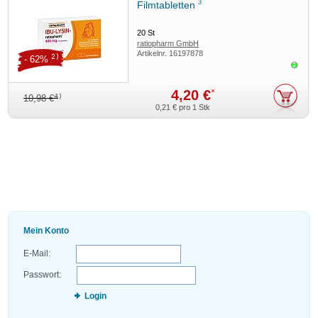
3
Filmtabletten
20
St
ratiopharm GmbH
Artikelnr.
16197878
2)
- 62%
Sofor
4,20 €
*
4)
10,98 €
0,21 €
pro 1 Stk
Mein Konto
E-Mail:
Passwort:
Login