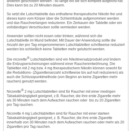
anderen geschoben werden - so lange bis sie sich komplett aufgelöst hat.
Dies kann bis zu 20 Minuten dauern.
So setzt die Lutschtablette das enthaltene therapeutische Nikotin frei und
dieses kann vom Körper über die Schleimhäute aufgenommen werden
und das Rauchverlangen reduzieren. Ein Zerkauen der Tablette oder ein
vollständiges Verschlucken sollte vermieden werden.
Anwender sollten nicht essen oder trinken, während sich die
Lutschtablette im Mund befindet. Mit Dauer der Anwendung sollte die
Anzahl der pro Tag eingenommenen Lutschtabletten schrittweise reduziert
werden bis schließlich keine Tabletten mehr gelutscht werden.
®
Die nicorette
Lutschtabletten sind ein Nikotinersatzprodukt und lindern
die Entzugserscheinungen während einer Raucherentwöhnung. Die
Tabletten mit 2 mg bzw. 4 mg therapeutischem Nikotin können sowohl für
die Reduktions- (Zigarettenanzahl schrittweise bis auf null reduzieren) als
auch die Schlusspunktmethode (von Beginn an keine Zigaretten mehr
rauchen) genutzt werden.
®
Nicorette
2 mg Lutschtabletten sind für Raucher mit einer niedrigen
Tabakabhängigkeit geeignet, z.B. Raucher, die ihre erste Zigarette mehr
als 30 Minuten nach dem Aufwachen rauchen oder bis zu 20 Zigaretten
pro Tag rauchen.
Nicorette 4 mg Lutschtabletten sind für Raucher mit einer starken
Tabakabhängigkeit geeignet, z. B. Raucher, die ihre erste Zigarette
innerhalb von 30 Minuten nach dem Aufwachen rauchen oder mehr als 20
Zigaretten pro Tag rauchen.