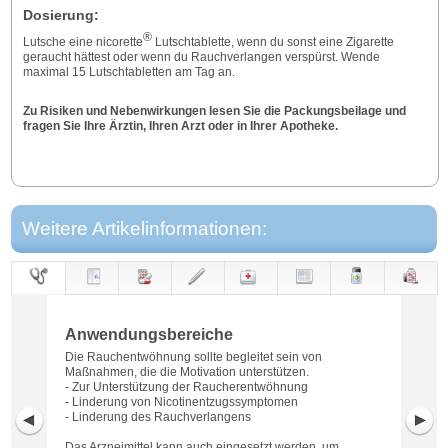
Dosierung:
®
Lutsche eine nicorette
Lutschtablette, wenn du sonst eine Zigarette
geraucht hättest oder wenn du Rauchverlangen verspürst. Wende
maximal 15 Lutschtabletten am Tag an.
Zu Risiken und Nebenwirkungen lesen Sie die Packungsbeilage und
fragen Sie Ihre Ärztin, Ihren Arzt oder in Ihrer Apotheke.
Weitere Artikelinformationen:
Anwendungs-
Anwendung
Dosierung
Gegen-
Neben-
Hinweise
Wirkung
Wirkstoff
bereiche
anzeigen
wirkungen
Anwendungsbereiche
Die Rauchentwöhnung sollte begleitet sein von
Maßnahmen, die die Motivation unterstützen.
- Zur Unterstützung der Raucherentwöhnung
- Linderung von Nicotinentzugssymptomen
- Linderung des Rauchverlangens
Das Arzneimittel kann auch eingesetzt werden, um