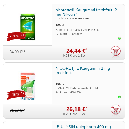
Kenvue Germany GmbH, 41470 Neuss.
nicorette® Kaugummi freshfruit, 2
Stand
: 05/2025
3
mg Nikotin
Zur Raucherentwöhnung
105
St
Kenvue Germany GmbH (OTC)
Artikelnr.
01639595
2)
- 30%
Sofor
24,44 €
*
1)
34,99 €
0,23 €
pro 1 Stk
NICORETTE Kaugummi 2 mg
3
freshfruit
105
St
EMRA-MED Arzneimittel GmbH
Artikelnr.
04370248
2)
- 16%
Sofor
Reimport
26,18 €
*
1)
31,19 €
0,25 €
pro 1 Stk
IBU-LYSIN ratiopharm 400 mg