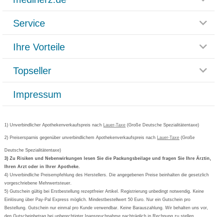
Service
Glossar
Themenwelten
Ihre Vorteile
Rücksendemöglichkeit
Häufig gestellte Fragen
Reklamationsformular
Impressum
Topseller
Rezeptlieferung
Paketlieferstatus
Datenschutz
Bonusprogramm
Lieferung und Bezahlung
Widerrufsbelehrung
Impressum
Grippostad
Gutschein und Rabatte
Versandkosten
AGB
Bepanthen
Kundenbewertung
Passwort vergessen
Barrierefreiheitserklärung
Cetirizin
Bestellung Post & Fax
Bestellschein ausfüllen
1) Unverbindlicher Apothekenverkaufspreis nach
Cookie-Einstellungen
Lauer-Taxe
(Große Deutsche Spezialitätentaxe)
Orthomol
Deutscher Service Preis
Newsletteranmeldung
2) Preisersparnis gegenüber unverbindlichem Apothekenverkaufspreis nach
Vertrag widerrufen
Lauer-Taxe
(Große
Aspirin
Deutsche Spezialitätentaxe)
Formoline
3) Zu Risiken und Nebenwirkungen lesen Sie die Packungsbeilage und fragen Sie Ihre Ärztin,
Ihren Arzt oder in Ihrer Apotheke.
Wick
4) Unverbindliche Preisempfehlung des Herstellers. Die angegebenen Preise beinhalten die gesetzlich
Eucerin
vorgeschriebene Mehrwertsteuer.
5) Gutschein gültig bei Erstbestellung rezeptfreier Artikel. Registrierung unbedingt notwendig. Keine
Basica
Einlösung über Pay-Pal Express möglich. Mindestbestellwert 50 Euro. Nur ein Gutschein pro
Bestellung. Gutschein nur einmal pro Kunde verwendbar. Keine Barauszahlung. Wir behalten uns vor,
den Gutscheinbetrag bei unberechtigter Inanspruchnahme nachträglich in Rechnung zu stellen.