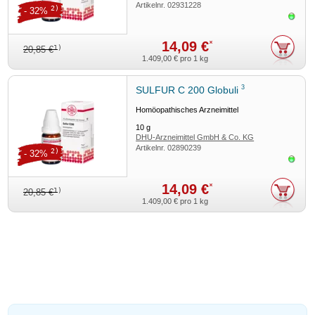
Artikelnr.
02931228
2)
- 32%
Sofor
14,09 €
*
1)
20,85 €
1.409,00 €
pro 1 kg
3
SULFUR C 200 Globuli
Homöopathisches Arzneimittel
10
g
DHU-Arzneimittel GmbH & Co. KG
Artikelnr.
02890239
2)
- 32%
Sofor
14,09 €
*
1)
20,85 €
1.409,00 €
pro 1 kg