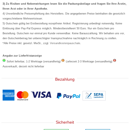
Formoline
3) Zu Risiken und Nebenwirkungen lesen Sie die Packungsbeilage und fragen Sie Ihre Ärztin,
Ihren Arzt oder in Ihrer Apotheke.
Wick
4) Unverbindliche Preisempfehlung des Herstellers. Die angegebenen Preise beinhalten die gesetzlich
Eucerin
vorgeschriebene Mehrwertsteuer.
5) Gutschein gültig bei Erstbestellung rezeptfreier Artikel. Registrierung unbedingt notwendig. Keine
Basica
Einlösung über Pay-Pal Express möglich. Mindestbestellwert 50 Euro. Nur ein Gutschein pro
Bestellung. Gutschein nur einmal pro Kunde verwendbar. Keine Barauszahlung. Wir behalten uns vor,
den Gutscheinbetrag bei unberechtigter Inanspruchnahme nachträglich in Rechnung zu stellen.
*Alle Preise inkl. gesetzl. MwSt., zzgl.
Versandkostenpauschale
.
Angabe zur Lieferfristanzeige
Sofort lieferbar, 1-2 Werktage (versandfertig)
Lieferzeit 2-3 Werktage (versandfertig)
Ausverkauft, derzeit nicht lieferbar
Bezahlung
Sicherheit