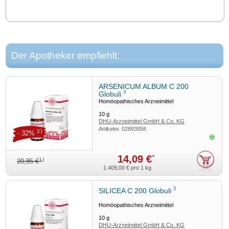
Der Apotheker empfiehlt:
ARSENICUM ALBUM C 200
3
Globuli
Homöopathisches Arzneimittel
10
g
DHU-Arzneimittel GmbH & Co. KG
Artikelnr.
02893858
2)
- 32%
Sofor
14,09 €
*
1)
20,85 €
1.409,00 €
pro 1 kg
3
SILICEA C 200 Globuli
Homöopathisches Arzneimittel
10
g
DHU-Arzneimittel GmbH & Co. KG