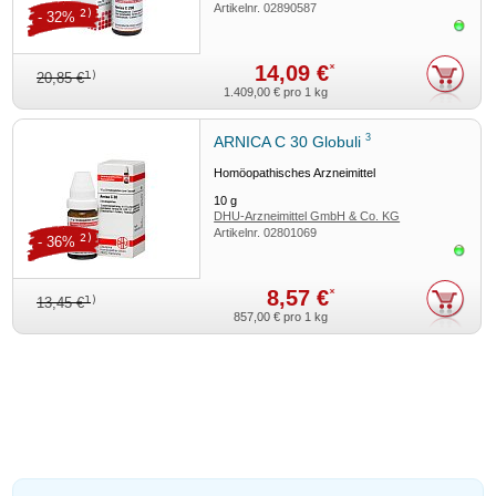
Artikelnr.
02890587
2)
- 32%
Sofor
14,09 €
*
1)
20,85 €
1.409,00 €
pro 1 kg
3
ARNICA C 30 Globuli
Homöopathisches Arzneimittel
10
g
DHU-Arzneimittel GmbH & Co. KG
Artikelnr.
02801069
2)
- 36%
Sofor
8,57 €
*
1)
13,45 €
857,00 €
pro 1 kg