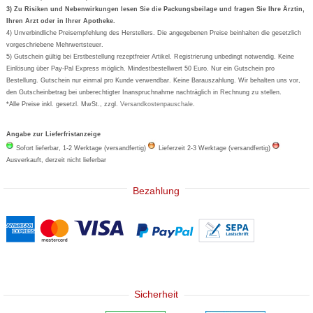
Formoline
3) Zu Risiken und Nebenwirkungen lesen Sie die Packungsbeilage und fragen Sie Ihre Ärztin,
Ihren Arzt oder in Ihrer Apotheke.
Wick
4) Unverbindliche Preisempfehlung des Herstellers. Die angegebenen Preise beinhalten die gesetzlich
Eucerin
vorgeschriebene Mehrwertsteuer.
5) Gutschein gültig bei Erstbestellung rezeptfreier Artikel. Registrierung unbedingt notwendig. Keine
Basica
Einlösung über Pay-Pal Express möglich. Mindestbestellwert 50 Euro. Nur ein Gutschein pro
Bestellung. Gutschein nur einmal pro Kunde verwendbar. Keine Barauszahlung. Wir behalten uns vor,
den Gutscheinbetrag bei unberechtigter Inanspruchnahme nachträglich in Rechnung zu stellen.
*Alle Preise inkl. gesetzl. MwSt., zzgl.
Versandkostenpauschale
.
Angabe zur Lieferfristanzeige
Sofort lieferbar, 1-2 Werktage (versandfertig)
Lieferzeit 2-3 Werktage (versandfertig)
Ausverkauft, derzeit nicht lieferbar
Bezahlung
Sicherheit