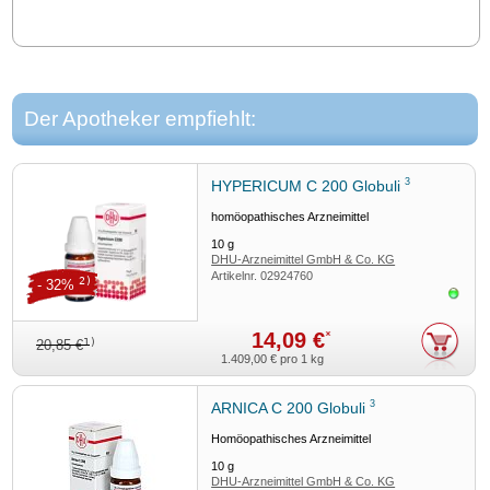
Der Apotheker empfiehlt:
3
HYPERICUM C 200 Globuli
homöopathisches Arzneimittel
10
g
DHU-Arzneimittel GmbH & Co. KG
Artikelnr.
02924760
2)
- 32%
Sofor
14,09 €
*
1)
20,85 €
1.409,00 €
pro 1 kg
3
ARNICA C 200 Globuli
Homöopathisches Arzneimittel
10
g
DHU-Arzneimittel GmbH & Co. KG