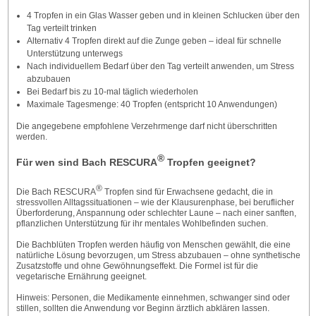
4 Tropfen in ein Glas Wasser geben und in kleinen Schlucken über den
Tag verteilt trinken
Alternativ 4 Tropfen direkt auf die Zunge geben – ideal für schnelle
Unterstützung unterwegs
Nach individuellem Bedarf über den Tag verteilt anwenden, um Stress
abzubauen
Bei Bedarf bis zu 10-mal täglich wiederholen
Maximale Tagesmenge: 40 Tropfen (entspricht 10 Anwendungen)
Die angegebene empfohlene Verzehrmenge darf nicht überschritten
werden.
®
Für wen sind Bach RESCURA
Tropfen geeignet?
®
Die Bach RESCURA
Tropfen sind für Erwachsene gedacht, die in
stressvollen Alltagssituationen – wie der Klausurenphase, bei beruflicher
Überforderung, Anspannung oder schlechter Laune – nach einer sanften,
pflanzlichen Unterstützung für ihr mentales Wohlbefinden suchen.
Die Bachblüten Tropfen werden häufig von Menschen gewählt, die eine
natürliche Lösung bevorzugen, um Stress abzubauen – ohne synthetische
Zusatzstoffe und ohne Gewöhnungseffekt. Die Formel ist für die
vegetarische Ernährung geeignet.
Hinweis: Personen, die Medikamente einnehmen, schwanger sind oder
stillen, sollten die Anwendung vor Beginn ärztlich abklären lassen.