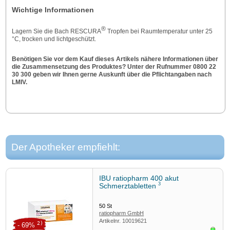
Wichtige Informationen
®
Lagern Sie die Bach RESCURA
Tropfen bei Raumtemperatur unter 25
°C, trocken und lichtgeschützt.
Benötigen Sie vor dem Kauf dieses Artikels nähere Informationen über
die Zusammensetzung des Produktes? Unter der Rufnummer 0800 22
30 300 geben wir Ihnen gerne Auskunft über die Pflichtangaben nach
LMIV.
Der Apotheker empfiehlt:
IBU ratiopharm 400 akut
3
Schmerztabletten
50
St
ratiopharm GmbH
Artikelnr.
10019621
2)
- 69%
Sofor