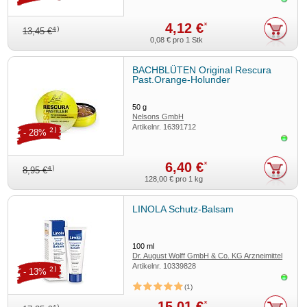
4,12 €
*
4)
13,45 €
0,08 €
pro 1 Stk
BACHBLÜTEN Original Rescura
Past.Orange-Holunder
50
g
Nelsons GmbH
Artikelnr.
16391712
2)
- 28%
Sofor
6,40 €
*
4)
8,95 €
128,00 €
pro 1 kg
LINOLA Schutz-Balsam
100
ml
Dr. August Wolff GmbH & Co. KG Arzneimittel
Artikelnr.
10339828
2)
- 13%
Sofor
1
15,01 €
*