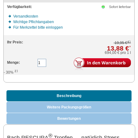
Verfügbarkeit:
Sofort lieferbar
Versandkosten
Wichtige Pflichtangaben
Für Merkzettel bitte einloggen
4)
Ihr Preis:
19,95 €
13,88 €
*
694,00 €
pro 1 l
Menge:
2)
- 30%
Beschreibung
Weitere Packungsgrößen
Bewertungen
®
Bach RESCURA
Tropfen — natürlich Stress