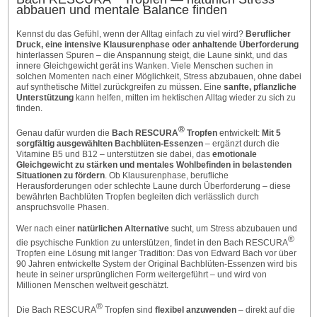
abbauen und mentale Balance finden
Kennst du das Gefühl, wenn der Alltag einfach zu viel wird?
Beruflicher
Druck, eine intensive Klausurenphase oder anhaltende Überforderung
hinterlassen Spuren – die Anspannung steigt, die Laune sinkt, und das
innere Gleichgewicht gerät ins Wanken. Viele Menschen suchen in
solchen Momenten nach einer Möglichkeit, Stress abzubauen, ohne dabei
auf synthetische Mittel zurückgreifen zu müssen. Eine
sanfte, pflanzliche
Unterstützung
kann helfen, mitten im hektischen Alltag wieder zu sich zu
finden.
®
Genau dafür wurden die
Bach RESCURA
Tropfen
entwickelt:
Mit 5
sorgfältig ausgewählten Bachblüten-Essenzen
– ergänzt durch die
Vitamine B5 und B12 – unterstützen sie dabei, das
emotionale
Gleichgewicht zu stärken und mentales Wohlbefinden in belastenden
Situationen zu fördern
. Ob Klausurenphase, berufliche
Herausforderungen oder schlechte Laune durch Überforderung – diese
bewährten Bachblüten Tropfen begleiten dich verlässlich durch
anspruchsvolle Phasen.
Wer nach einer
natürlichen Alternative
sucht, um Stress abzubauen und
®
die psychische Funktion zu unterstützen, findet in den Bach RESCURA
Tropfen eine Lösung mit langer Tradition: Das von Edward Bach vor über
90 Jahren entwickelte System der Original Bachblüten-Essenzen wird bis
heute in seiner ursprünglichen Form weitergeführt – und wird von
Millionen Menschen weltweit geschätzt.
®
Die Bach RESCURA
Tropfen sind
flexibel anzuwenden
– direkt auf die