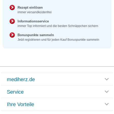
Rezept einlösen
immer versandkostenfrei
Informationsservice
immer Top informiert und die besten Schnäppchen sichern
Bonuspunkte sammeln
Jetzt registrieren und für jeden Kauf Bonuspunkte sammeln
mediherz.de
Service
Glossar
Themenwelten
Ihre Vorteile
Rücksendemöglichkeit
Häufig gestellte Fragen
Reklamationsformular
Impressum