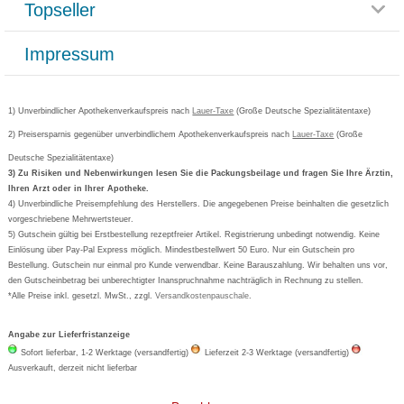
Topseller
Rezeptlieferung
Paketlieferstatus
Datenschutz
Bonusprogramm
Lieferung und Bezahlung
Widerrufsbelehrung
Impressum
Grippostad
Gutschein und Rabatte
Versandkosten
AGB
Bepanthen
Kundenbewertung
Passwort vergessen
Barrierefreiheitserklärung
Cetirizin
Bestellung Post & Fax
Bestellschein ausfüllen
1) Unverbindlicher Apothekenverkaufspreis nach
Cookie-Einstellungen
Lauer-Taxe
(Große Deutsche Spezialitätentaxe)
Orthomol
Deutscher Service Preis
Newsletteranmeldung
2) Preisersparnis gegenüber unverbindlichem Apothekenverkaufspreis nach
Vertrag widerrufen
Lauer-Taxe
(Große
Aspirin
Deutsche Spezialitätentaxe)
Formoline
3) Zu Risiken und Nebenwirkungen lesen Sie die Packungsbeilage und fragen Sie Ihre Ärztin,
Ihren Arzt oder in Ihrer Apotheke.
Wick
4) Unverbindliche Preisempfehlung des Herstellers. Die angegebenen Preise beinhalten die gesetzlich
Eucerin
vorgeschriebene Mehrwertsteuer.
5) Gutschein gültig bei Erstbestellung rezeptfreier Artikel. Registrierung unbedingt notwendig. Keine
Basica
Einlösung über Pay-Pal Express möglich. Mindestbestellwert 50 Euro. Nur ein Gutschein pro
Bestellung. Gutschein nur einmal pro Kunde verwendbar. Keine Barauszahlung. Wir behalten uns vor,
den Gutscheinbetrag bei unberechtigter Inanspruchnahme nachträglich in Rechnung zu stellen.
*Alle Preise inkl. gesetzl. MwSt., zzgl.
Versandkostenpauschale
.
Angabe zur Lieferfristanzeige
Sofort lieferbar, 1-2 Werktage (versandfertig)
Lieferzeit 2-3 Werktage (versandfertig)
Ausverkauft, derzeit nicht lieferbar