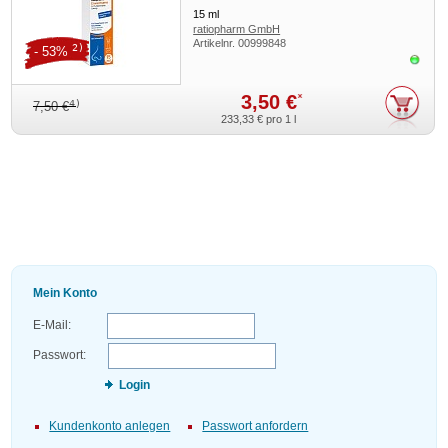
15
ml
ratiopharm GmbH
Artikelnr.
00999848
2)
- 53%
Sofor
3,50 €
*
4)
7,50 €
233,33 €
pro 1 l
Mein Konto
E-Mail:
Passwort:
Login
Kundenkonto anlegen
Passwort anfordern