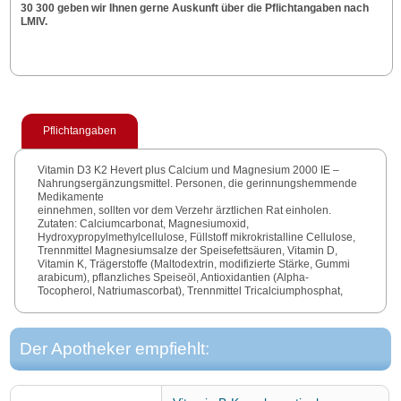
30 300 geben wir Ihnen gerne Auskunft über die Pflichtangaben nach
LMIV.
Pflichtangaben
Vitamin D3 K2 Hevert plus Calcium und Magnesium 2000 IE –
Nahrungsergänzungsmittel. Personen, die gerinnungshemmende
Medikamente
einnehmen, sollten vor dem Verzehr ärztlichen Rat einholen.
Zutaten: Calciumcarbonat, Magnesiumoxid,
Hydroxypropylmethylcellulose, Füllstoff mikrokristalline Cellulose,
Trennmittel Magnesiumsalze der Speisefettsäuren, Vitamin D,
Vitamin K, Trägerstoffe (Maltodextrin, modifizierte Stärke, Gummi
arabicum), pflanzliches Speiseöl, Antioxidantien (Alpha-
Tocopherol, Natriumascorbat), Trennmittel Tricalciumphosphat,
natürlicher Farbstoff Karottenextrakt.
Packungsgrößen: 60, 120 Kapseln.
Der Apotheker empfiehlt: