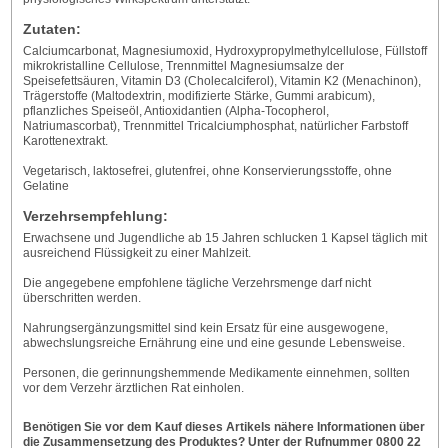
Zutaten:
Calciumcarbonat, Magnesiumoxid, Hydroxypropylmethylcellulose, Füllstoff
mikrokristalline Cellulose, Trennmittel Magnesiumsalze der
Speisefettsäuren, Vitamin D3 (Cholecalciferol), Vitamin K2 (Menachinon),
Trägerstoffe (Maltodextrin, modifizierte Stärke, Gummi arabicum),
pflanzliches Speiseöl, Antioxidantien (Alpha-Tocopherol,
Natriumascorbat), Trennmittel Tricalciumphosphat, natürlicher Farbstoff
Karottenextrakt.
Vegetarisch, laktosefrei, glutenfrei, ohne Konservierungsstoffe, ohne
Gelatine
Verzehrsempfehlung:
Erwachsene und Jugendliche ab 15 Jahren schlucken 1 Kapsel täglich mit
ausreichend Flüssigkeit zu einer Mahlzeit.
Die angegebene empfohlene tägliche Verzehrsmenge darf nicht
überschritten werden.
Nahrungsergänzungsmittel sind kein Ersatz für eine ausgewogene,
abwechslungsreiche Ernährung eine und eine gesunde Lebensweise.
Personen, die gerinnungshemmende Medikamente einnehmen, sollten
vor dem Verzehr ärztlichen Rat einholen.
Benötigen Sie vor dem Kauf dieses Artikels nähere Informationen über
die Zusammensetzung des Produktes? Unter der Rufnummer 0800 22