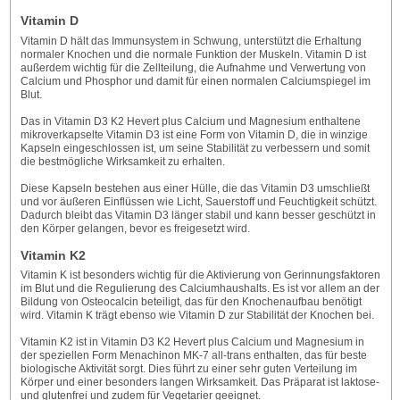
Vitamin D
Vitamin D hält das Immunsystem in Schwung, unterstützt die Erhaltung
normaler Knochen und die normale Funktion der Muskeln. Vitamin D ist
außerdem wichtig für die Zellteilung, die Aufnahme und Verwertung von
Calcium und Phosphor und damit für einen normalen Calciumspiegel im
Blut.
Das in Vitamin D3 K2 Hevert plus Calcium und Magnesium enthaltene
mikroverkapselte Vitamin D3 ist eine Form von Vitamin D, die in winzige
Kapseln eingeschlossen ist, um seine Stabilität zu verbessern und somit
die bestmögliche Wirksamkeit zu erhalten.
Diese Kapseln bestehen aus einer Hülle, die das Vitamin D3 umschließt
und vor äußeren Einflüssen wie Licht, Sauerstoff und Feuchtigkeit schützt.
Dadurch bleibt das Vitamin D3 länger stabil und kann besser geschützt in
den Körper gelangen, bevor es freigesetzt wird.
Vitamin K2
Vitamin K ist besonders wichtig für die Aktivierung von Gerinnungsfaktoren
im Blut und die Regulierung des Calciumhaushalts. Es ist vor allem an der
Bildung von Osteocalcin beteiligt, das für den Knochenaufbau benötigt
wird. Vitamin K trägt ebenso wie Vitamin D zur Stabilität der Knochen bei.
Vitamin K2 ist in Vitamin D3 K2 Hevert plus Calcium und Magnesium in
der speziellen Form Menachinon MK-7 all-trans enthalten, das für beste
biologische Aktivität sorgt. Dies führt zu einer sehr guten Verteilung im
Körper und einer besonders langen Wirksamkeit. Das Präparat ist laktose-
und glutenfrei und zudem für Vegetarier geeignet.