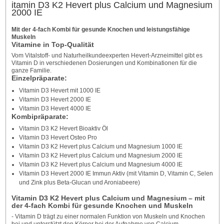
itamin D3 K2 Hevert plus Calcium und Magnesium
2000 IE
Mit der 4-fach Kombi für gesunde Knochen und leistungsfähige
Muskeln
Vitamine in Top-Qualität
Vom Vitalstoff- und Naturheilkundeexperten Hevert-Arzneimittel gibt es
Vitamin D in verschiedenen Dosierungen und Kombinationen für die
ganze Familie.
Einzelpräparate:
Vitamin D3 Hevert mit 1000 IE
Vitamin D3 Hevert 2000 IE
Vitamin D3 Hevert 4000 IE
Kombipräparate:
Vitamin D3 K2 Hevert Bioaktiv Öl
Vitamin D3 Hevert Osteo Pro
Vitamin D3 K2 Hevert plus Calcium und Magnesium 1000 IE
Vitamin D3 K2 Hevert plus Calcium und Magnesium 2000 IE
Vitamin D3 K2 Hevert plus Calcium und Magnesium 4000 IE
Vitamin D3 Hevert 2000 IE Immun Aktiv (mit Vitamin D, Vitamin C, Selen
und Zink plus Beta-Glucan und Aroniabeere)
Vitamin D3 K2 Hevert plus Calcium und Magnesium – mit
der 4-fach Kombi für gesunde Knochen und Muskeln
- Vitamin D trägt zu einer normalen Funktion von Muskeln und Knochen
bei und unterstützt den Körper bei der Aufnahme von Calcium