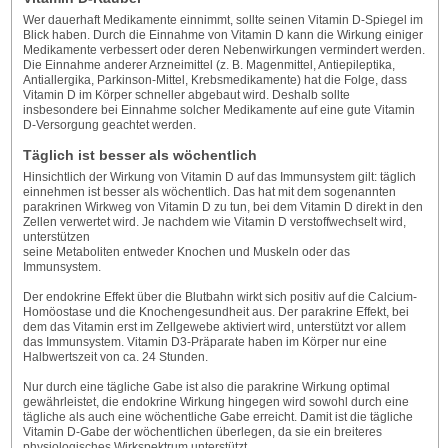
Wer dauerhaft Medikamente einnimmt, sollte seinen Vitamin D-Spiegel im
Blick haben. Durch die Einnahme von Vitamin D kann die Wirkung einiger
Medikamente verbessert oder deren Nebenwirkungen vermindert werden.
Die Einnahme anderer Arzneimittel (z. B. Magenmittel, Antiepileptika,
Antiallergika, Parkinson-Mittel, Krebsmedikamente) hat die Folge, dass
Vitamin D im Körper schneller abgebaut wird. Deshalb sollte
insbesondere bei Einnahme solcher Medikamente auf eine gute Vitamin
D-Versorgung geachtet werden.
Täglich ist besser als wöchentlich
Hinsichtlich der Wirkung von Vitamin D auf das Immunsystem gilt: täglich
einnehmen ist besser als wöchentlich. Das hat mit dem sogenannten
parakrinen Wirkweg von Vitamin D zu tun, bei dem Vitamin D direkt in den
Zellen verwertet wird. Je nachdem wie Vitamin D verstoffwechselt wird,
unterstützen
seine Metaboliten entweder Knochen und Muskeln oder das
Immunsystem.
Der endokrine Effekt über die Blutbahn wirkt sich positiv auf die Calcium-
Homöostase und die Knochengesundheit aus. Der parakrine Effekt, bei
dem das Vitamin erst im Zellgewebe aktiviert wird, unterstützt vor allem
das Immunsystem. Vitamin D3-Präparate haben im Körper nur eine
Halbwertszeit von ca. 24 Stunden.
Nur durch eine tägliche Gabe ist also die parakrine Wirkung optimal
gewährleistet, die endokrine Wirkung hingegen wird sowohl durch eine
tägliche als auch eine wöchentliche Gabe erreicht. Damit ist die tägliche
Vitamin D-Gabe der wöchentlichen überlegen, da sie ein breiteres
physiologisches Wirkspektrum unterstützt.