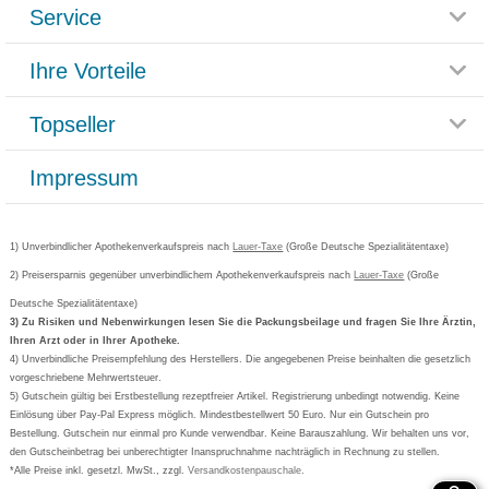
Service
Glossar
Themenwelten
Ihre Vorteile
Rücksendemöglichkeit
Häufig gestellte Fragen
Reklamationsformular
Impressum
Topseller
Rezeptlieferung
Paketlieferstatus
Datenschutz
Bonusprogramm
Lieferung und Bezahlung
Widerrufsbelehrung
Impressum
Grippostad
Gutschein und Rabatte
Versandkosten
AGB
Bepanthen
Kundenbewertung
Passwort vergessen
Barrierefreiheitserklärung
Cetirizin
Bestellung Post & Fax
Bestellschein ausfüllen
1) Unverbindlicher Apothekenverkaufspreis nach
Cookie-Einstellungen
Lauer-Taxe
(Große Deutsche Spezialitätentaxe)
Orthomol
Deutscher Service Preis
Newsletteranmeldung
2) Preisersparnis gegenüber unverbindlichem Apothekenverkaufspreis nach
Vertrag widerrufen
Lauer-Taxe
(Große
Aspirin
Deutsche Spezialitätentaxe)
Formoline
3) Zu Risiken und Nebenwirkungen lesen Sie die Packungsbeilage und fragen Sie Ihre Ärztin,
Ihren Arzt oder in Ihrer Apotheke.
Wick
4) Unverbindliche Preisempfehlung des Herstellers. Die angegebenen Preise beinhalten die gesetzlich
Eucerin
vorgeschriebene Mehrwertsteuer.
5) Gutschein gültig bei Erstbestellung rezeptfreier Artikel. Registrierung unbedingt notwendig. Keine
Basica
Einlösung über Pay-Pal Express möglich. Mindestbestellwert 50 Euro. Nur ein Gutschein pro
Bestellung. Gutschein nur einmal pro Kunde verwendbar. Keine Barauszahlung. Wir behalten uns vor,
den Gutscheinbetrag bei unberechtigter Inanspruchnahme nachträglich in Rechnung zu stellen.
*Alle Preise inkl. gesetzl. MwSt., zzgl.
Versandkostenpauschale
.