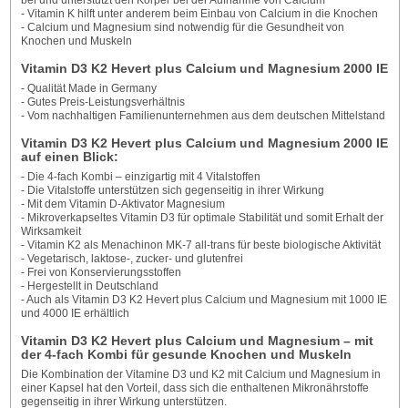
- Vitamin K hilft unter anderem beim Einbau von Calcium in die Knochen
- Calcium und Magnesium sind notwendig für die Gesundheit von
Knochen und Muskeln
Vitamin D3 K2 Hevert plus Calcium und Magnesium 2000 IE
- Qualität Made in Germany
- Gutes Preis-Leistungsverhältnis
- Vom nachhaltigen Familienunternehmen aus dem deutschen Mittelstand
Vitamin D3 K2 Hevert plus Calcium und Magnesium 2000 IE
auf einen Blick:
- Die 4-fach Kombi – einzigartig mit 4 Vitalstoffen
- Die Vitalstoffe unterstützen sich gegenseitig in ihrer Wirkung
- Mit dem Vitamin D-Aktivator Magnesium
- Mikroverkapseltes Vitamin D3 für optimale Stabilität und somit Erhalt der
Wirksamkeit
- Vitamin K2 als Menachinon MK-7 all-trans für beste biologische Aktivität
- Vegetarisch, laktose-, zucker- und glutenfrei
- Frei von Konservierungsstoffen
- Hergestellt in Deutschland
- Auch als Vitamin D3 K2 Hevert plus Calcium und Magnesium mit 1000 IE
und 4000 IE erhältlich
Vitamin D3 K2 Hevert plus Calcium und Magnesium – mit
der 4-fach Kombi für gesunde Knochen und Muskeln
Die Kombination der Vitamine D3 und K2 mit Calcium und Magnesium in
einer Kapsel hat den Vorteil, dass sich die enthaltenen Mikronährstoffe
gegenseitig in ihrer Wirkung unterstützen.