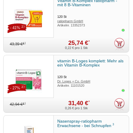
Vitamin B-Komplex ratiopharm -
mit 8 B-Vitaminen
120
St
ratiopharm GmbH
Artikelnr.
13352373
2)
- 41%
Sofor
25,74 €
*
4)
43,39 €
0,22 €
pro 1 Stk
vitamin B-Loges komplett: Mehr als
ein Vitamin B-Komplex
120
St
Dr. Loges + Co. GmbH
Artikelnr.
11101520
2)
- 27%
Sofor
31,40 €
*
4)
42,94 €
0,26 €
pro 1 Stk
Nasenspray-ratiopharm
3
Erwachsene - bei Schnupfen