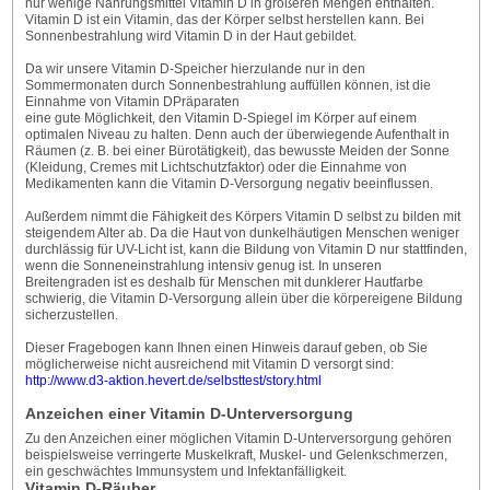
nur wenige Nahrungsmittel Vitamin D in größeren Mengen enthalten.
Vitamin D ist ein Vitamin, das der Körper selbst herstellen kann. Bei
Sonnenbestrahlung wird Vitamin D in der Haut gebildet.
Da wir unsere Vitamin D-Speicher hierzulande nur in den
Sommermonaten durch Sonnenbestrahlung auffüllen können, ist die
Einnahme von Vitamin DPräparaten
eine gute Möglichkeit, den Vitamin D-Spiegel im Körper auf einem
optimalen Niveau zu halten. Denn auch der überwiegende Aufenthalt in
Räumen (z. B. bei einer Bürotätigkeit), das bewusste Meiden der Sonne
(Kleidung, Cremes mit Lichtschutzfaktor) oder die Einnahme von
Medikamenten kann die Vitamin D-Versorgung negativ beeinflussen.
Außerdem nimmt die Fähigkeit des Körpers Vitamin D selbst zu bilden mit
steigendem Alter ab. Da die Haut von dunkelhäutigen Menschen weniger
durchlässig für UV-Licht ist, kann die Bildung von Vitamin D nur stattfinden,
wenn die Sonneneinstrahlung intensiv genug ist. In unseren
Breitengraden ist es deshalb für Menschen mit dunklerer Hautfarbe
schwierig, die Vitamin D-Versorgung allein über die körpereigene Bildung
sicherzustellen.
Dieser Fragebogen kann Ihnen einen Hinweis darauf geben, ob Sie
möglicherweise nicht ausreichend mit Vitamin D versorgt sind:
http://www.d3-aktion.hevert.de/selbsttest/story.html
Anzeichen einer Vitamin D-Unterversorgung
Zu den Anzeichen einer möglichen Vitamin D-Unterversorgung gehören
beispielsweise verringerte Muskelkraft, Muskel- und Gelenkschmerzen,
ein geschwächtes Immunsystem und Infektanfälligkeit.
Vitamin D-Räuber