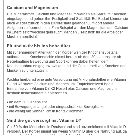
Calcium und Magnesium
Die Mineralstoffe Calcium und Magnesium werden als Salze im Knochen
eingelagert und geben ihm Festigkeit und Stabilität. Bei Bedarf können sie
auch wieder zurück in den Blutkreislauf gelangen, um dort andere
Aufgaben zu übernehmen. Zum Beispiel werden Magnesium und Calcium
im Energiestoffwechsel gebraucht, der den „Treibstoff“ für die Arbeit der
Muskeln bereitstellt.
Fit und aktiv bis ins hohe Alter
Mit zunehmendem Alter kann der Körper weniger Knochensubstanz
aufbauen die Knochendichte nimmt bereits ab dem 30. Lebensjahr ab.
Regelmäßige Bewegung und Sport können dabei helfen, dem
Knochenabbau entgegenzuwirken und die Gesundheit von Knochen und
Muskeln zu unterstützen.
Wichtig hierbei ist eine gute Versorgung mit Mikronährstoffen wie Vitamin
D und K2 sowie Calcium und Magnesium. Empfehlenswert ist die
Einnahme von Vitamin D3 K2 Hevert plus Calcium und Magnesium
deshalb insbesondere für Menschen
• ab dem 30. Lebensjahr
• mit Bewegungsmangel oder eingeschränkter Beweglichkeit
• die wenig mit Sonnenlicht in Kontakt kommen
Sind Sie gut versorgt mit Vitamin D?
Ca. 50 % der Menschen in Deutschland sind unzureichend mit Vitamin D
versorgt. Der Körper nimmt nur wenig Vitamin D über die Nahrung auf, da