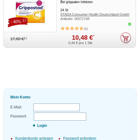
Bei grippalen Infekten
24
St
STADA Consumer Health Deutschland GmbH
Artikelnr.
00571748
2)
- 40%
Sofor
1
10,48 €
*
1)
17,60 €
0,44 €
pro 1 Stk
Mein Konto
E-Mail:
Passwort:
Login
Kundenkonto anlegen
Passwort anfordern