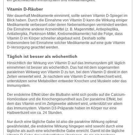
ein geschwächtes Immunsystem und Infektanfälligkeit.
Vitamin D-Räuber
Wer dauerhaft Medikamente einnimmt, sollte seinen Vitamin D-Spiegel im
Blick haben. Durch die Einnahme von Vitamin D kann die Wirkung einiger
Medikamente verbessert oder deren Nebenwirkungen vermindert werden.
Die Einnahme anderer Arzneimittel (z. B. Magenmittel, Antiepileptika,
Antiallergika, Parkinson-Mittel, Krebsmedikamente) hat die Folge, dass
Vitamin D im Körper schneller abgebaut wird. Deshalb sollte
insbesondere bei Einnahme solcher Medikamente auf eine gute Vitamin
D-Versorgung geachtet werden.
Täglich ist besser als wöchentlich
Hinsichtlich der Wirkung von Vitamin D auf das Immunsystem gilt: täglich
einnehmen ist besser als wöchentlich. Das hat mit dem sogenannten
parakrinen Wirkweg von Vitamin D zu tun, bei dem Vitamin D direkt in den
Zellen verwertet wird. Je nachdem wie Vitamin D verstoffwechselt wird,
unterstützen seine Metaboliten entweder Knochen und Muskeln oder das
Immunsystem.
Der endokrine Effekt über die Blutbahn wirkt sich positiv auf die Calcium-
Homöostase und die Knochengesundheit aus.Der parakrine Effekt, bei
dem das Vitamin erst im Zellgewebe aktiviert wird, unterstützt vor allem
das Immunsystem. Vitamin D3-Präparate haben im Körper nur eine
Halbwertszeit von ca. 24 Stunden.
Nur durch eine tägliche Gabe ist also die parakrine Wirkung optimal
gewährleistet, die endokrine Wirkung hingegen wird sowohl durch eine
tägliche als auch eine wöchentliche Gabe erreicht. Damit ist die tägliche