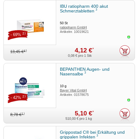
IBU ratiopharm 400 akut
3
Schmerztabletten
50
St
ratiopharm GmbH
Artikelnr.
10019621
2)
- 69%
Sofor
4,12 €
*
4)
13,45 €
0,08 €
pro 1 Stk
BEPANTHEN Augen- und
3
Nasensalbe
10
g
Bayer Vital GmbH
Artikelnr.
01578675
2)
- 42%
Sofor
5,10 €
*
1)
8,78 €
510,00 €
pro 1 kg
Grippostad C® bei Erkältung und
3
grippalen Infekten