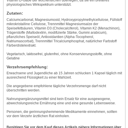
Vitamin D-Gabe der wöchentlichen überlegen, da sie ein breiteres
physiologisches Wirkspektrum unterstützt.
Zutaten:
Calciumcarbonat, Magnesiumoxid, Hydroxypropylmethylcellulose, Füllstoff
mikrokristalline Cellulose, Trennmittel Magnesiumsalze der
Speisefettsäuren, Vitamin D3 (Cholecalciferol), Vitamin K2 (Menachinon),
Trägerstoffe (Maltodextrin, modifizierte Stärke, Gummi arabicum),
pflanzliches Speiseöl, Antioxidantien (Alpha-Tocopherol,
Natriumascorbat), Trennmittel Tricalciumphosphat, natürlicher Farbstoff
Färberdistelextrakt.
Vegetarisch, laktosefrei, glutenfrei, ohne Konservierungsstoffe, ohne
Gelatine
Verzehrsempfehlung:
Erwachsene und Jugendliche ab 15 Jahren schlucken 1 Kapsel täglich mit
ausreichend Flüssigkeit zu einer Mahlzeit.
Die angegebene empfohlene tägliche Verzehrsmenge darf nicht
überschritten werden.
Nahrungsergänzungsmittel sind kein Ersatz für eine ausgewogene,
abwechslungsreiche Ernährung eine und eine gesunde Lebensweise.
Personen, die gerinnungshemmende Medikamente einnehmen, sollten
vor dem Verzehr ärztlichen Rat einholen.
Benötigen Sie vor dem Kauf dieses Artikels nähere Informationen über