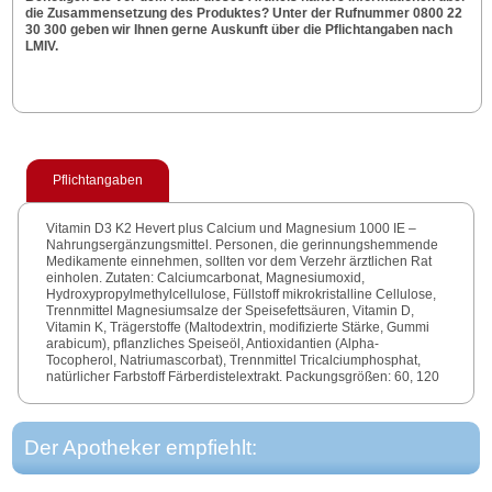
die Zusammensetzung des Produktes? Unter der Rufnummer 0800 22
30 300 geben wir Ihnen gerne Auskunft über die Pflichtangaben nach
LMIV.
Pflichtangaben
Vitamin D3 K2 Hevert plus Calcium und Magnesium 1000 IE –
Nahrungsergänzungsmittel. Personen, die gerinnungshemmende
Medikamente einnehmen, sollten vor dem Verzehr ärztlichen Rat
einholen. Zutaten: Calciumcarbonat, Magnesiumoxid,
Hydroxypropylmethylcellulose, Füllstoff mikrokristalline Cellulose,
Trennmittel Magnesiumsalze der Speisefettsäuren, Vitamin D,
Vitamin K, Trägerstoffe (Maltodextrin, modifizierte Stärke, Gummi
arabicum), pflanzliches Speiseöl, Antioxidantien (Alpha-
Tocopherol, Natriumascorbat), Trennmittel Tricalciumphosphat,
natürlicher Farbstoff Färberdistelextrakt. Packungsgrößen: 60, 120
Kapseln.
Der Apotheker empfiehlt: