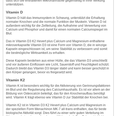
dass sich die enthaltenen Mikronährstoffe gegenseitig in ihrer Wirkung
unterstützen.
Vitamin D
Vitamin D hält das Immunsystem in Schwung, unterstützt die Erhaltung
normaler Knochen und die normale Funktion der Muskeln. Vitamin D ist
außerdem wichtig für die Zellteilung, die Aufnahme und Verwertung von
Calcium und Phosphor und damit für einen normalen Calciumspiegel im
Blut.
Das in Vitamin D3 K2 Hevert plus Calcium und Magnesium enthaltene
mikroverkapselte Vitamin D3 ist eine Form von Vitamin D, die in winzige
Kapseln eingeschlossen ist, um seine Stabilität zu verbessern und somit
die bestmögliche Wirksamkeit zu erhalten.
Diese Kapseln bestehen aus einer Hülle, die das Vitamin D3 umschließt
und vor äußeren Einflüssen wie Licht, Sauerstoff und Feuchtigkeit schützt.
Dadurch bleibt das Vitamin D3 länger stabil und kann besser geschützt in
den Körper gelangen, bevor es freigesetzt wird.
Vitamin K2
Vitamin K ist besonders wichtig für die Aktivierung von Gerinnungsfaktoren
im Blut und die Regulierung des Calciumhaushalts. Es ist vor allem an der
Bildung von Osteocalcin beteiligt, das für den Knochenaufbau benötigt
wird. Vitamin K trägt ebenso wie Vitamin D zur Stabilität der Knochen bei.
Vitamin K2 ist in Vitamin D3 K2 Hevert plus Calcium und Magnesium in
der speziellen Form Menachinon MK-7 all-trans enthalten, das für beste
biologische Aktivität sorgt. Dies führt zu einer sehr guten Verteilung im