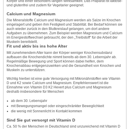
Körper und einer besonders langen Wirksamkeit. Das Präparat ist laktose-
und glutenfrei und zudem für Vegetarier geeignet.
Calcium und Magnesium
Die Mineralstoffe Calcium und Magnesium werden als Salze im Knochen
eingelagert und geben ihm Festigkeit und Stabilität. Bei Bedarf können sie
auch wieder zurück in den Blutkreislauf gelangen, um dort andere
Aufgaben zu übernehmen. Zum Beispiel werden Magnesium und Calcium
im Energiestoffwechsel gebraucht, der den „Treibstoff“ für die Arbeit der
Muskeln bereitstellt.
Fit und aktiv bis ins hohe Alter
Mit zunehmendem Alter kann der Körper weniger Knochensubstanz
aufbauen die Knochendichte nimmt bereits ab dem 30. Lebensjahr ab.
Regelmäßige Bewegung und Sport können dabei helfen, dem
Knochenabbau entgegenzuwirken und die Gesundheit von Knochen und
Muskeln zu unterstützen.
Wichtig hierbei ist eine gute Versorgung mit Mikronährstoffen wie Vitamin
D und K2 sowie Calcium und Magnesium. Empfehlenswert ist die
Einnahme von Vitamin D3 K2 Hevert plus Calcium und Magnesium
deshalb insbesondere für Menschen
ab dem 30. Lebensjahr
mit Bewegungsmangel oder eingeschränkter Beweglichkeit
die wenig mit Sonnenlicht in Kontakt kommen
Sind Sie gut versorgt mit Vitamin D
Ca. 50 % der Menschen in Deutschland sind unzureichend mit Vitamin D