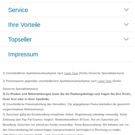
Service
Glossar
Themenwelten
Ihre Vorteile
Rücksendemöglichkeit
Häufig gestellte Fragen
Reklamationsformular
Impressum
Topseller
Rezeptlieferung
Paketlieferstatus
Datenschutz
Bonusprogramm
Lieferung und Bezahlung
Widerrufsbelehrung
Impressum
Grippostad
Gutschein und Rabatte
Versandkosten
AGB
Bepanthen
Kundenbewertung
Passwort vergessen
Barrierefreiheitserklärung
Cetirizin
Bestellung Post & Fax
Bestellschein ausfüllen
1) Unverbindlicher Apothekenverkaufspreis nach
Cookie-Einstellungen
Lauer-Taxe
(Große Deutsche Spezialitätentaxe)
Orthomol
Deutscher Service Preis
Newsletteranmeldung
2) Preisersparnis gegenüber unverbindlichem Apothekenverkaufspreis nach
Vertrag widerrufen
Lauer-Taxe
(Große
Aspirin
Deutsche Spezialitätentaxe)
Formoline
3) Zu Risiken und Nebenwirkungen lesen Sie die Packungsbeilage und fragen Sie Ihre Ärztin,
Ihren Arzt oder in Ihrer Apotheke.
Wick
4) Unverbindliche Preisempfehlung des Herstellers. Die angegebenen Preise beinhalten die gesetzlich
Eucerin
vorgeschriebene Mehrwertsteuer.
5) Gutschein gültig bei Erstbestellung rezeptfreier Artikel. Registrierung unbedingt notwendig. Keine
Basica
Einlösung über Pay-Pal Express möglich. Mindestbestellwert 50 Euro. Nur ein Gutschein pro
Bestellung. Gutschein nur einmal pro Kunde verwendbar. Keine Barauszahlung. Wir behalten uns vor,
den Gutscheinbetrag bei unberechtigter Inanspruchnahme nachträglich in Rechnung zu stellen.
*Alle Preise inkl. gesetzl. MwSt., zzgl.
Versandkostenpauschale
.