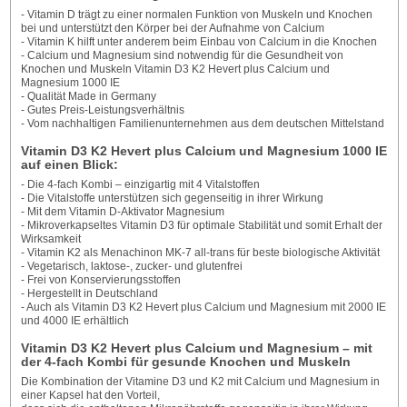
- Vitamin D trägt zu einer normalen Funktion von Muskeln und Knochen
bei und unterstützt den Körper bei der Aufnahme von Calcium
- Vitamin K hilft unter anderem beim Einbau von Calcium in die Knochen
- Calcium und Magnesium sind notwendig für die Gesundheit von
Knochen und Muskeln Vitamin D3 K2 Hevert plus Calcium und
Magnesium 1000 IE
- Qualität Made in Germany
- Gutes Preis-Leistungsverhältnis
- Vom nachhaltigen Familienunternehmen aus dem deutschen Mittelstand
Vitamin D3 K2 Hevert plus Calcium und Magnesium 1000 IE
auf einen Blick:
- Die 4-fach Kombi – einzigartig mit 4 Vitalstoffen
- Die Vitalstoffe unterstützen sich gegenseitig in ihrer Wirkung
- Mit dem Vitamin D-Aktivator Magnesium
- Mikroverkapseltes Vitamin D3 für optimale Stabilität und somit Erhalt der
Wirksamkeit
- Vitamin K2 als Menachinon MK-7 all-trans für beste biologische Aktivität
- Vegetarisch, laktose-, zucker- und glutenfrei
- Frei von Konservierungsstoffen
- Hergestellt in Deutschland
- Auch als Vitamin D3 K2 Hevert plus Calcium und Magnesium mit 2000 IE
und 4000 IE erhältlich
Vitamin D3 K2 Hevert plus Calcium und Magnesium – mit
der 4-fach Kombi für gesunde Knochen und Muskeln
Die Kombination der Vitamine D3 und K2 mit Calcium und Magnesium in
einer Kapsel hat den Vorteil,