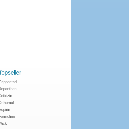
Topseller
Grippostad
Bepanthen
Cetirizin
Orthomol
Aspirin
Formoline
Wick