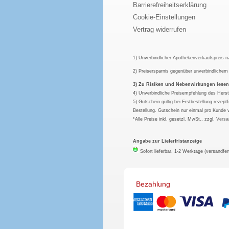
Barrierefreiheitserklärung
Cookie-Einstellungen
Vertrag widerrufen
1) Unverbindlicher Apothekenverkaufspreis 
2) Preisersparnis gegenüber unverbindliche
3) Zu Risiken und Nebenwirkungen lesen S
4) Unverbindliche Preisempfehlung des Herst
5) Gutschein gültig bei Erstbestellung rezep
Bestellung. Gutschein nur einmal pro Kunde 
*Alle Preise inkl. gesetzl. MwSt., zzgl.
Versa
Angabe zur Lieferfristanzeige
Sofort lieferbar, 1-2 Werktage (versandfer
Bezahlung