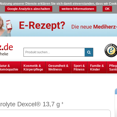
r Nutzung unserer Dienste erklären Sie sich damit einverstanden, dass wir Coo
Google Analytics abschalten
weitere Informationen
OK
Natur &
Kosmetik &
Gesundheit &
Sport &
Familie &
Pfleg
Homöopathie
Körperpflege
Wellness
Fitness
Kinder
Sanit
trolyte Dexcel® 13,7 g
3