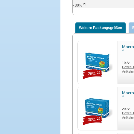
2)
- 30%
Weitere Packungsgrößen
Macrog
3
10
St
Dexcel
Artikeln
2)
- 26%
Macrog
3
20
St
Dexcel
Artikeln
2)
- 30%