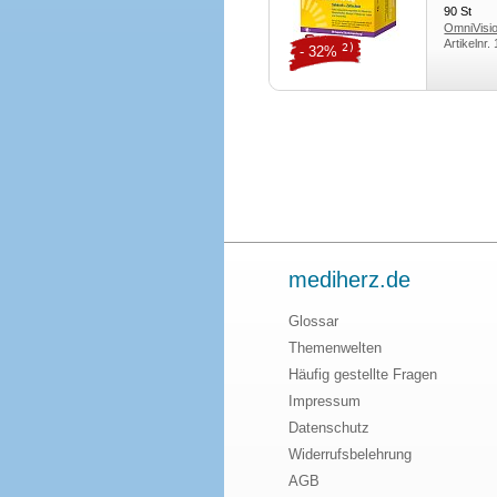
90
St
OmniVis
Artikelnr.
2)
- 32%
mediherz.de
Glossar
Themenwelten
Häufig gestellte Fragen
Impressum
Datenschutz
Widerrufsbelehrung
AGB