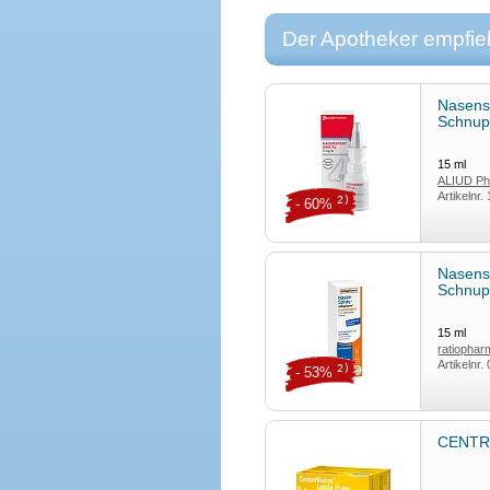
Der Apotheker empfieh
Nasensp
Schnu
15
ml
ALIUD P
Artikelnr.
2)
- 60%
Nasens
Schnu
15
ml
ratiopha
Artikelnr.
2)
- 53%
CENTRO