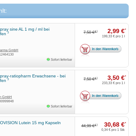
lt:
ray sine AL 1 mg / ml bei
2,99 €
*
4)
7,50 €
3
pfen
199,33 €
pro 1 l
harma GmbH
12464130
Sofort lieferbar
pray-ratiopharm Erwachsene - bei
3,50 €
*
4)
7,50 €
3
pfen
233,33 €
pro 1 l
rm GmbH
00999848
Sofort lieferbar
VISION Lutein 15 mg Kapseln
30,68 €
*
4)
44,99 €
0,34 €
pro 1 Stk