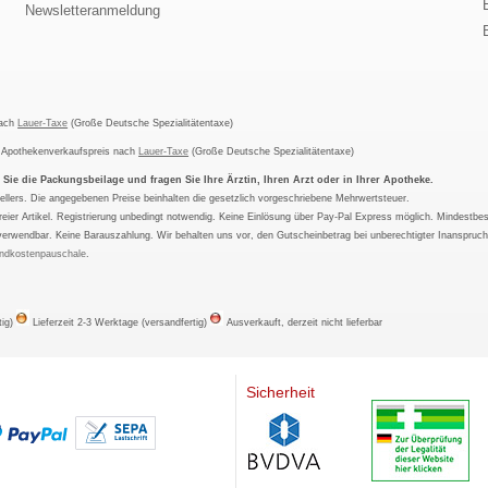
Newsletteranmeldung
nach
Lauer-Taxe
(Große Deutsche Spezialitätentaxe)
m Apothekenverkaufspreis nach
Lauer-Taxe
(Große Deutsche Spezialitätentaxe)
ie die Packungsbeilage und fragen Sie Ihre Ärztin, Ihren Arzt oder in Ihrer Apotheke.
ellers. Die angegebenen Preise beinhalten die gesetzlich vorgeschriebene Mehrwertsteuer.
tfreier Artikel. Registrierung unbedingt notwendig. Keine Einlösung über Pay-Pal Express möglich. Mindestbes
verwendbar. Keine Barauszahlung. Wir behalten uns vor, den Gutscheinbetrag bei unberechtigter Inanspruc
ndkostenpauschale
.
tig)
Lieferzeit 2-3 Werktage (versandfertig)
Ausverkauft, derzeit nicht lieferbar
Sicherheit