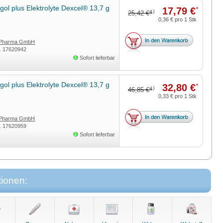
ol plus Elektrolyte Dexcel® 13,7 g
17,79 €
*
4)
25,42 €
0,36 €
pro 1 Stk
 Pharma GmbH
r.
17620942
Sofort lieferbar
ol plus Elektrolyte Dexcel® 13,7 g
32,80 €
*
4)
46,85 €
0,33 €
pro 1 Stk
 Pharma GmbH
r.
17620959
Sofort lieferbar
tionen: