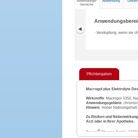
Anwendungs-
Anwendung
Dosier
bereiche
Anwendungsberei
- Verstopfung, wenn sie ch
Pflichtangaben
Macrogol plus Elektrolyte De
Wirkstoffe
: Macrogol 3350, Na
Anwendungsgebiete
: chronis
Hinweis
: Hoher Natriumgehalt.
Zu Risiken und Nebenwirkunge
Arzt oder in Ihrer Apotheke.
®
Dexcel
Pharma GmbH, 63755
Stand
: November 2022