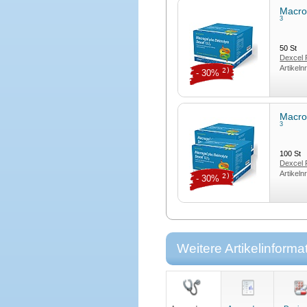
Macrog
3
50
St
Dexcel
Artikeln
2)
- 30%
Macrog
3
100
St
Dexcel
Artikeln
2)
- 30%
Weitere Artikelinforma