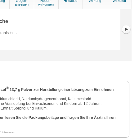
ung
Gegen-
Neben-
Hinweise
Wirkung
Wirkstoff
anzeigen
wirkungen
che
ronisch ist
®
xcel
13,7 g Pulver zur Herstellung einer Lösung zum Einnehmen
triumchlorid, Natriumhydrogencarbonat, Kaliumchlorid
che Verstopfung bei Erwachsenen und Kindern ab 12 Jahren.
 Enthält Sorbitol und Kalium.
n lesen Sie die Packungsbeilage und fragen Sie Ihre Ärztin, Ihren
 Alzenau