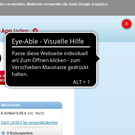
kies verwenden. Weiterhin verwendet die Seite Google Analytics.
Hilfe
Kontakt
e &
Diabetes
Tier
ätsbedarf
Warenkorb
0 Artikel
0,00 €
inkl. MwSt.
Noch 18,99 € bis versandkostenfrei!
0 Bonuspunkte