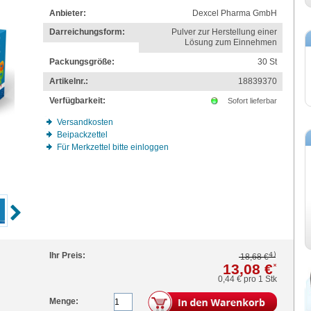
Anbieter:
Dexcel Pharma GmbH
Darreichungsform:
Pulver zur Herstellung einer
Lösung zum Einnehmen
Packungsgröße:
30
St
Artikelnr.:
18839370
Verfügbarkeit:
Sofort lieferbar
Versandkosten
Beipackzettel
Für Merkzettel bitte einloggen
4)
Ihr Preis:
18,68 €
13,08 €
*
0,44 €
pro 1 Stk
Menge: