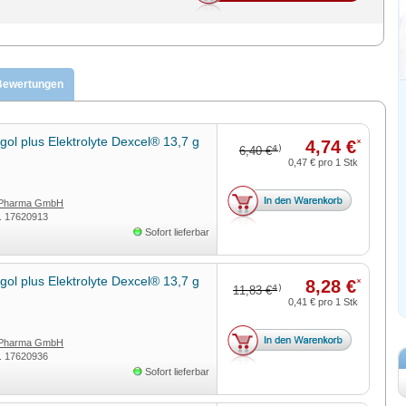
Bewertungen
ol plus Elektrolyte Dexcel® 13,7 g
4,74 €
*
4)
6,40 €
0,47 €
pro 1 Stk
 Pharma GmbH
r.
17620913
Sofort lieferbar
ol plus Elektrolyte Dexcel® 13,7 g
8,28 €
*
4)
11,83 €
0,41 €
pro 1 Stk
 Pharma GmbH
r.
17620936
Sofort lieferbar