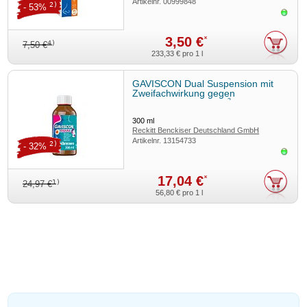
Artikelnr.
00999848
2)
- 53%
Sofor
3,50 €
*
4)
7,50 €
233,33 €
pro 1 l
GAVISCON Dual Suspension mit
Zweifachwirkung gegen
3
Sodbrennen (300 ml)
300
ml
Reckitt Benckiser Deutschland GmbH
Artikelnr.
13154733
2)
- 32%
Sofor
17,04 €
*
1)
24,97 €
56,80 €
pro 1 l