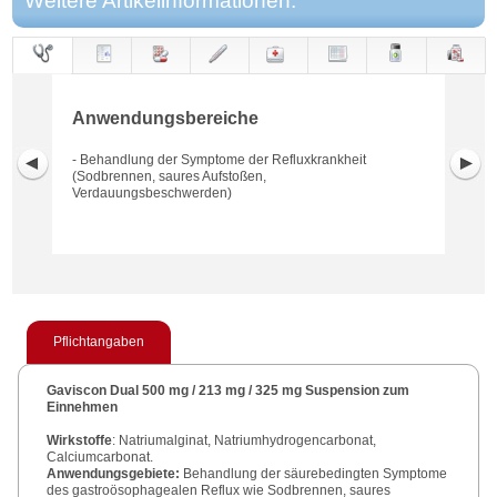
Weitere Artikelinformationen:
Anwendungs-
Anwendung
Dosierung
Gegen-
Neben-
Hinweise
Wirkung
Wirkstoff
bereiche
anzeigen
wirkungen
Anwendungsbereiche
- Behandlung der Symptome der Refluxkrankheit
(Sodbrennen, saures Aufstoßen,
Verdauungsbeschwerden)
Pflichtangaben
Gaviscon Dual 500 mg / 213 mg / 325 mg Suspension zum
Einnehmen
Wirkstoffe
: Natriumalginat, Natriumhydrogencarbonat,
Calciumcarbonat.
Anwendungsgebiete:
Behandlung der säurebedingten Symptome
des gastroösophagealen Reflux wie Sodbrennen, saures