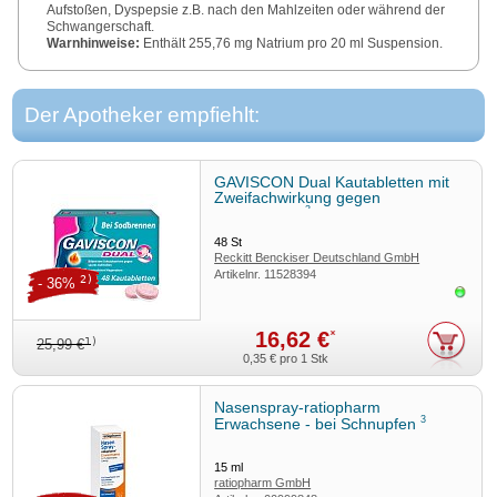
Aufstoßen, Dyspepsie z.B. nach den Mahlzeiten oder während der
Schwangerschaft.
Warnhinweise:
Enthält 255,76 mg Natrium pro 20 ml Suspension.
Hoher Natriumgehalt. Enthält Calcium.
Zu Risiken und Nebenwirkungen lesen Sie die Packungsbeilage
und fragen Sie Ihre Ärztin, Ihren Arzt oder in Ihrer Apotheke.
Der Apotheker empfiehlt:
GAVD0082
Reckitt Benckiser Deutschland GmbH – 69067 Heidelberg
GAVISCON Dual Kautabletten mit
Zweifachwirkung gegen
3
Sodbrennen
48
St
Reckitt Benckiser Deutschland GmbH
Artikelnr.
11528394
2)
- 36%
Sofor
16,62 €
*
1)
25,99 €
0,35 €
pro 1 Stk
Nasenspray-ratiopharm
3
Erwachsene - bei Schnupfen
15
ml
ratiopharm GmbH