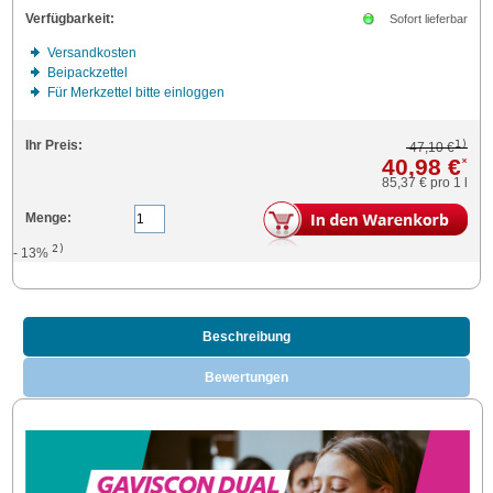
Verfügbarkeit:
Sofort lieferbar
Versandkosten
Beipackzettel
Für Merkzettel bitte einloggen
1)
Ihr Preis:
47,10 €
40,98 €
*
85,37 €
pro 1 l
Menge:
2)
- 13%
Beschreibung
Bewertungen