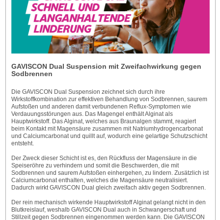
GAVISCON Dual Suspension mit Zweifachwirkung gegen
Sodbrennen
Die GAVISCON Dual Suspension zeichnet sich durch ihre
Wirkstoffkombination zur effektiven Behandlung von Sodbrennen, saurem
Aufstoßen und anderen damit verbundenen Reflux-Symptomen wie
Verdauungsstörungen aus. Das Magengel enthält Alginat als
Hauptwirkstoff. Das Alginat, welches aus Braunalgen stammt, reagiert
beim Kontakt mit Magensäure zusammen mit Natriumhydrogencarbonat
und Calciumcarbonat und quillt auf, wodurch eine gelartige Schutzschicht
entsteht.
Der Zweck dieser Schicht ist es, den Rückfluss der Magensäure in die
Speiseröhre zu verhindern und somit die Beschwerden, die mit
Sodbrennen und saurem Aufstoßen einhergehen, zu lindern. Zusätzlich ist
Calciumcarbonat enthalten, welches die Magensäure neutralisiert.
Dadurch wirkt GAVISCON Dual gleich zweifach aktiv gegen Sodbrennen.
Der rein mechanisch wirkende Hauptwirkstoff Alginat gelangt nicht in den
Blutkreislauf, weshalb GAVISCON Dual auch in Schwangerschaft und
Stillzeit gegen Sodbrennen eingenommen werden kann. Die GAVISCON