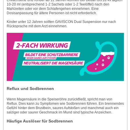
Erwachsene und Kinder ab 12 Jahren können bei Bedarf bis zu 4x täglich
10-20 ml (entsprechend 1-2 Sachets oder 1-2 Teelöffel) nach den
Mahlzeiten oder vor dem Schlafengehen einnehmen. Eine
Dosisanpassung für ältere Personen ist nicht erforderlich.
Kinder unter 12 Jahren sollten GAVISCON Dual Suspension nur nach
Rücksprache mit dem Arzt einnehmen.
Reflux und Sodbrennen
Wenn Magensäure in die Speiseröhre zurückfließt, spricht man von
Reflux. Dies kann zu Symptomen wie Sodbrennen führen. Ein brennendes
Gefühl hinter dem Brustbein, saures Aufstoßen und manchmal auch ein
salziger oder saurer Geschmack im Mund sind typische Anzeichen.
Häufige Auslöser für Sodbrennen