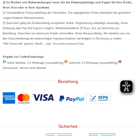
Formoline
3) Zu Risiken und Nebenwirkungen lesen Sie die Packungsbeilage und fragen Sie Ihre Ärztin,
Ihren Arzt oder in Ihrer Apotheke.
Wick
4) Unverbindliche Preisempfehlung des Herstellers. Die angegebenen Preise beinhalten die gesetzlich
Eucerin
vorgeschriebene Mehrwertsteuer.
5) Gutschein gültig bei Erstbestellung rezeptfreier Artikel. Registrierung unbedingt notwendig. Keine
Basica
Einlösung über Pay-Pal Express möglich. Mindestbestellwert 50 Euro. Nur ein Gutschein pro
Bestellung. Gutschein nur einmal pro Kunde verwendbar. Keine Barauszahlung. Wir behalten uns vor,
den Gutscheinbetrag bei unberechtigter Inanspruchnahme nachträglich in Rechnung zu stellen.
*Alle Preise inkl. gesetzl. MwSt., zzgl.
Versandkostenpauschale
.
Angabe zur Lieferfristanzeige
Sofort lieferbar, 1-2 Werktage (versandfertig)
Lieferzeit 2-3 Werktage (versandfertig)
Ausverkauft, derzeit nicht lieferbar
Bezahlung
Sicherheit