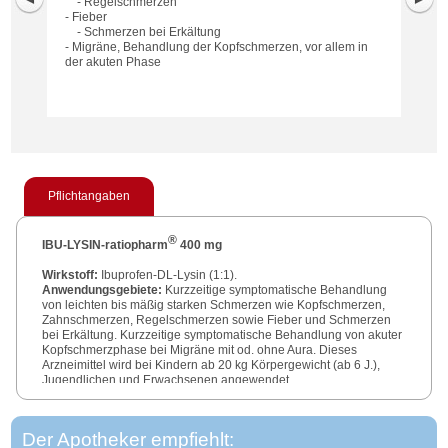
- Regelschmerzen
- Fieber
- Schmerzen bei Erkältung
- Migräne, Behandlung der Kopfschmerzen, vor allem in
der akuten Phase
Pflichtangaben
®
IBU-LYSIN-ratiopharm
400 mg
Wirkstoff:
Ibuprofen-DL-Lysin (1:1).
Anwendungsgebiete:
Kurzzeitige symptomatische Behandlung
von leichten bis mäßig starken Schmerzen wie Kopfschmerzen,
Zahnschmerzen, Regelschmerzen sowie Fieber und Schmerzen
bei Erkältung. Kurzzeitige symptomatische Behandlung von akuter
Kopfschmerzphase bei Migräne mit od. ohne Aura. Dieses
Arzneimittel wird bei Kindern ab 20 kg Körpergewicht (ab 6 J.),
Jugendlichen und Erwachsenen angewendet.
Warnhinw.:
AM enth. weniger als 1 mmol (23 mg) Natrium pro
Filmtbl., d. h. es ist nahezu „natriumfrei“.
Apothekenpflichtig
.
Der Apotheker empfiehlt:
Zu Risiken und Nebenwirkungen lesen Sie die Packungsbeilage