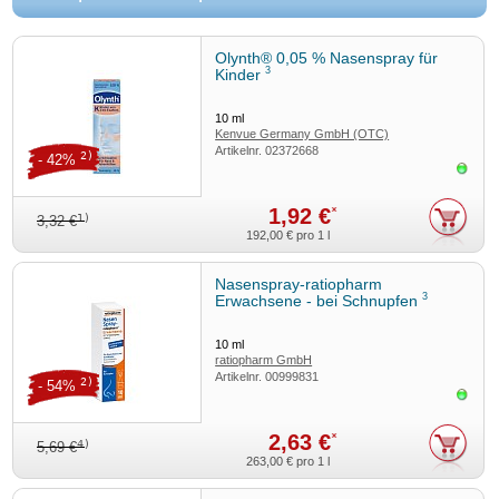
und fragen Sie Ihre Ärztin, Ihren Arzt oder in Ihrer Apotheke.
3/25.
Olynth® 0,05 % Nasenspray für
3
Kinder
10
ml
Kenvue Germany GmbH (OTC)
Artikelnr.
02372668
2)
- 42%
Sofor
1,92 €
*
1)
3,32 €
192,00 €
pro 1 l
Nasenspray-ratiopharm
3
Erwachsene - bei Schnupfen
10
ml
ratiopharm GmbH
Artikelnr.
00999831
2)
- 54%
Sofor
2,63 €
*
4)
5,69 €
263,00 €
pro 1 l