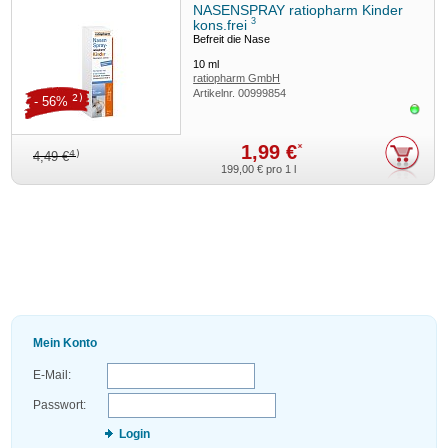
NASENSPRAY ratiopharm Kinder
3
kons.frei
Befreit die Nase
10
ml
ratiopharm GmbH
Artikelnr.
00999854
2)
- 56%
Sofor
1,99 €
*
4)
4,49 €
199,00 €
pro 1 l
Mein Konto
E-Mail:
Passwort:
Login