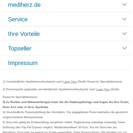
mediherz.de
Service
Glossar
Themenwelten
Ihre Vorteile
Rücksendemöglichkeit
Häufig gestellte Fragen
Reklamationsformular
Impressum
Topseller
Rezeptlieferung
Paketlieferstatus
Datenschutz
Bonusprogramm
Lieferung und Bezahlung
Widerrufsbelehrung
Impressum
Grippostad
Gutschein und Rabatte
Versandkosten
AGB
Bepanthen
Kundenbewertung
Passwort vergessen
Barrierefreiheitserklärung
Cetirizin
Bestellung Post & Fax
Bestellschein ausfüllen
1) Unverbindlicher Apothekenverkaufspreis nach
Cookie-Einstellungen
Lauer-Taxe
(Große Deutsche Spezialitätentaxe)
Orthomol
Deutscher Service Preis
Newsletteranmeldung
2) Preisersparnis gegenüber unverbindlichem Apothekenverkaufspreis nach
Vertrag widerrufen
Lauer-Taxe
(Große
Aspirin
Deutsche Spezialitätentaxe)
Formoline
3) Zu Risiken und Nebenwirkungen lesen Sie die Packungsbeilage und fragen Sie Ihre Ärztin,
Ihren Arzt oder in Ihrer Apotheke.
Wick
4) Unverbindliche Preisempfehlung des Herstellers. Die angegebenen Preise beinhalten die gesetzlich
Eucerin
vorgeschriebene Mehrwertsteuer.
5) Gutschein gültig bei Erstbestellung rezeptfreier Artikel. Registrierung unbedingt notwendig. Keine
Basica
Einlösung über Pay-Pal Express möglich. Mindestbestellwert 50 Euro. Nur ein Gutschein pro
Bestellung. Gutschein nur einmal pro Kunde verwendbar. Keine Barauszahlung. Wir behalten uns vor,