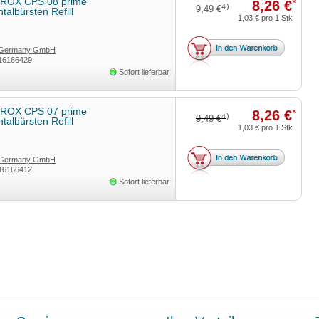
ROX CPS 08 prime
8,26 €
*
4)
9,49 €
ntalbürsten Refill
1,03 €
pro 1 Stk
 Germany GmbH
16166429
Sofort lieferbar
ROX CPS 07 prime
8,26 €
*
4)
9,49 €
ntalbürsten Refill
1,03 €
pro 1 Stk
 Germany GmbH
16166412
Sofort lieferbar