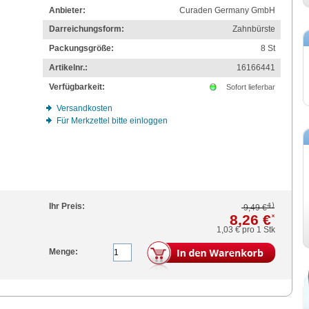
Anbieter:
Curaden Germany GmbH
Darreichungsform:
Zahnbürste
Packungsgröße:
8
St
Artikelnr.:
16166441
Verfügbarkeit:
Sofort lieferbar
Versandkosten
Für Merkzettel bitte einloggen
4)
Ihr Preis:
9,49 €
8,26 €
*
1,03 €
pro 1 Stk
Menge: