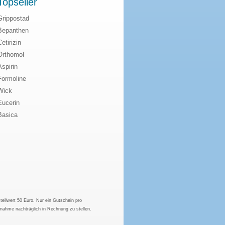
Topseller
Grippostad
Bepanthen
Cetirizin
Orthomol
Aspirin
Formoline
Wick
Eucerin
Basica
tellwert 50 Euro. Nur ein Gutschein pro
hnahme nachträglich in Rechnung zu stellen.