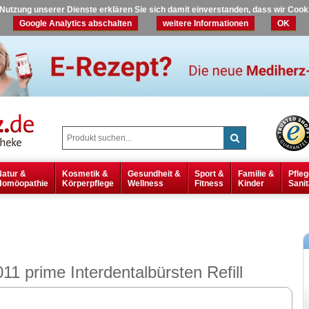
r Nutzung unserer Dienste erklären Sie sich damit einverstanden, dass wir Coo
Google Analytics abschalten
weitere Informationen
OK
Natur &
Kosmetik &
Gesundheit &
Sport &
Familie &
Pfleg
Homöopathie
Körperpflege
Wellness
Fitness
Kinder
Sanit
prime Interdentalbürsten Refill