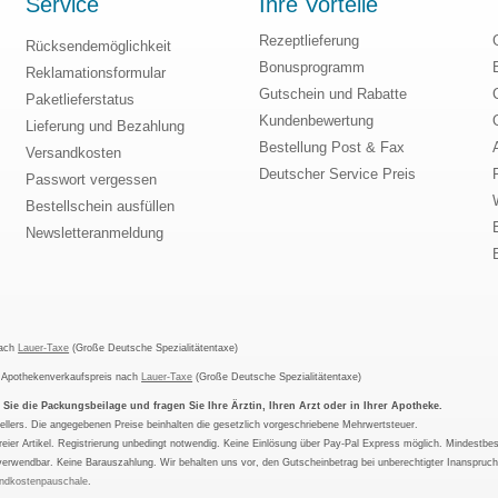
Service
Ihre Vorteile
Rezeptlieferung
Rücksendemöglichkeit
Bonusprogramm
Reklamationsformular
Gutschein und Rabatte
Paketlieferstatus
Kundenbewertung
Lieferung und Bezahlung
Bestellung Post & Fax
Versandkosten
Deutscher Service Preis
Passwort vergessen
Bestellschein ausfüllen
Newsletteranmeldung
nach
Lauer-Taxe
(Große Deutsche Spezialitätentaxe)
m Apothekenverkaufspreis nach
Lauer-Taxe
(Große Deutsche Spezialitätentaxe)
ie die Packungsbeilage und fragen Sie Ihre Ärztin, Ihren Arzt oder in Ihrer Apotheke.
ellers. Die angegebenen Preise beinhalten die gesetzlich vorgeschriebene Mehrwertsteuer.
tfreier Artikel. Registrierung unbedingt notwendig. Keine Einlösung über Pay-Pal Express möglich. Mindestbes
verwendbar. Keine Barauszahlung. Wir behalten uns vor, den Gutscheinbetrag bei unberechtigter Inanspruc
ndkostenpauschale
.