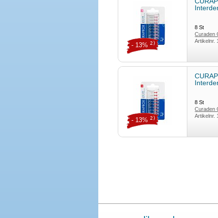
CURAP
Interde
8
St
Curaden
Artikelnr.
2)
- 13%
CURAP
Interde
8
St
Curaden
Artikelnr.
2)
- 13%