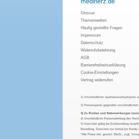
mediherz.de
Glossar
Themenwelten
Häufig gestellte Fragen
Impressum
Datenschutz
Widerrufsbelehrung
AGB
Barrierefreiheitserklärung
Cookie-Einstellungen
Vertrag widerrufen
1) Unverbindlicher Apothekenverkaufspreis 
2) Preisersparnis gegenüber unverbindliche
3) Zu Risiken und Nebenwirkungen lesen S
4) Unverbindliche Preisempfehlung des Herst
5) Gutschein gültig bei Erstbestellung rezep
Bestellung. Gutschein nur einmal pro Kunde 
*Alle Preise inkl. gesetzl. MwSt., zzgl.
Versa