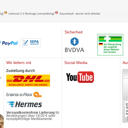
tig)
Lieferzeit 2-3 Werktage (versandfertig)
Ausverkauft, derzeit nicht lieferbar
Sicherheit
Wir liefern mit
Social Media
Au
Mediherz
)
Versandkostenfreie Lieferung
für
Bestellungen über 19,00 € oder
rezeptpflichtige Medikamente.