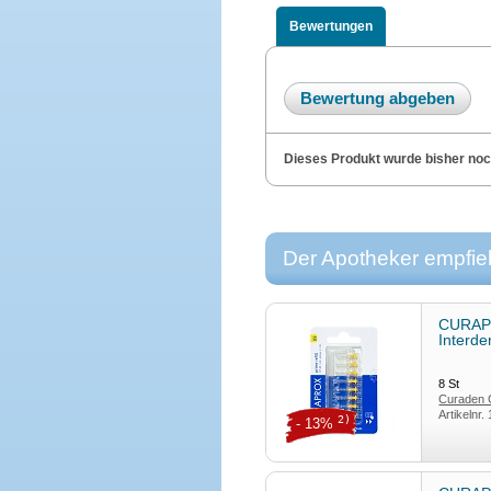
Bewertungen
Bewertung abgeben
Dieses Produkt wurde bisher noch 
Der Apotheker empfieh
CURAP
Interde
8
St
Curaden
Artikelnr.
2)
- 13%