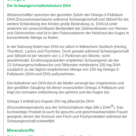
Die Schwangerschaftsfettsäure DHA
Wissenschaftler sprechen der gezielten Zufuhr der Omega-3-Fettsäure
DHA (Docosahexaensäure) während Schwangerschaft und Stillzeit für die
weitere Entwicklung des Kindes große Bedeutung zu. DHA ist unter
anderem ein unverzichtbarer Bestandteil der Zellmembranen von Nerven-
und Gehirnzellen und ist in den Fotorezeptoren der Netzhaut des Auges in
konzentrierter Menge zu finden.
In der Nahrung findet man DHA vor allem in fettreichem Seefisch (Hering,
Thunfisch, Lachs) und Fischölen. Doch gerade während Schwangerschaft
und Stillzeit ist der Verzehr von 1-2 Portionen pro Woche nicht
gewährleistet. Ernährungsexperten empfehlen Schwangeren ab der
13.Schwangerschaftswoche und Stillenden mindestens 200 mg DHA
zusätzlich zu der täglich empfohlenen Menge von 250 mg Omega-3-
Fettsäuren (DHA und EPA) aufzunehmen.
Die Aufnahme von DHA durch die Mutter versorgt das Ungeborene und
den gestillten Säugling mit
dieser essenziellen
Omega-3-Fettsäure und
trägt zur normalen entwicklung des gehirns und der Augen bei.
Omega 3 enthält pro Kapsel 250 mg pflanzliche DHA
®
(Docosahexaensäure) aus der Schizochytrium-Alge (life’s DHA
). Das
hochwertige Produkt ist auch für geruchs-und geschmacksensible Frauen
geeignet, denen der Konsum von Fisch und Fischprodukten während der
Schwangerschaft schwerfällt.
Mineralstoffe