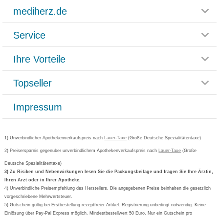
mediherz.de
Service
Glossar
Themenwelten
Ihre Vorteile
Rücksendemöglichkeit
Häufig gestellte Fragen
Reklamationsformular
Impressum
Topseller
Rezeptlieferung
Paketlieferstatus
Datenschutz
Bonusprogramm
Lieferung und Bezahlung
Widerrufsbelehrung
Impressum
Grippostad
Gutschein und Rabatte
Versandkosten
AGB
Bepanthen
Kundenbewertung
Passwort vergessen
Barrierefreiheitserklärung
Cetirizin
Bestellung Post & Fax
Bestellschein ausfüllen
1) Unverbindlicher Apothekenverkaufspreis nach
Cookie-Einstellungen
Lauer-Taxe
(Große Deutsche Spezialitätentaxe)
Orthomol
Deutscher Service Preis
Newsletteranmeldung
2) Preisersparnis gegenüber unverbindlichem Apothekenverkaufspreis nach
Vertrag widerrufen
Lauer-Taxe
(Große
Aspirin
Deutsche Spezialitätentaxe)
Formoline
3) Zu Risiken und Nebenwirkungen lesen Sie die Packungsbeilage und fragen Sie Ihre Ärztin,
Ihren Arzt oder in Ihrer Apotheke.
Wick
4) Unverbindliche Preisempfehlung des Herstellers. Die angegebenen Preise beinhalten die gesetzlich
Eucerin
vorgeschriebene Mehrwertsteuer.
5) Gutschein gültig bei Erstbestellung rezeptfreier Artikel. Registrierung unbedingt notwendig. Keine
Basica
Einlösung über Pay-Pal Express möglich. Mindestbestellwert 50 Euro. Nur ein Gutschein pro