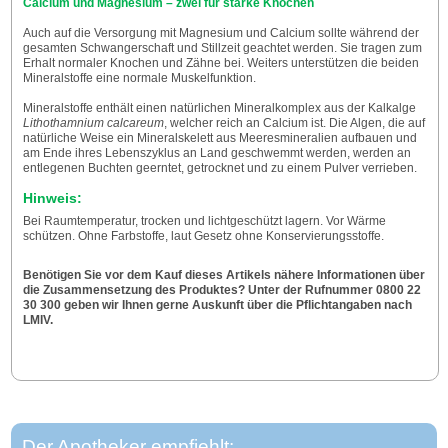
Calcium und Magnesium – zwei für starke Knochen
Auch auf die Versorgung mit Magnesium und Calcium sollte während der
gesamten Schwangerschaft und Stillzeit geachtet werden. Sie tragen zum
Erhalt normaler Knochen und Zähne bei. Weiters unterstützen die beiden
Mineralstoffe eine normale Muskelfunktion.
Mineralstoffe enthält einen natürlichen Mineralkomplex aus der Kalkalge
Lithothamnium calcareum
, welcher reich an Calcium ist. Die Algen, die auf
natürliche Weise ein Mineralskelett aus Meeresmineralien aufbauen und
am Ende ihres Lebenszyklus an Land geschwemmt werden, werden an
entlegenen Buchten geerntet, getrocknet und zu einem Pulver verrieben.
Hinweis:
Bei Raumtemperatur, trocken und lichtgeschützt lagern. Vor Wärme
schützen. Ohne Farbstoffe, laut Gesetz ohne Konservierungsstoffe.
Benötigen Sie vor dem Kauf dieses Artikels nähere Informationen über
die Zusammensetzung des Produktes? Unter der Rufnummer 0800 22
30 300 geben wir Ihnen gerne Auskunft über die Pflichtangaben nach
LMIV.
Der Apotheker empfiehlt: