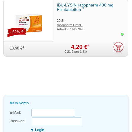
IBU-LYSIN ratiopharm 400 mg
3
Filmtabletten
20
St
ratiopharm GmbH
Artikelnr.
16197878
2)
- 62%
Sofor
4,20 €
*
4)
10,98 €
0,21 €
pro 1 Stk
Mein Konto
E-Mail:
Passwort:
Login