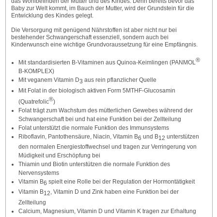
das Wohlbefinden der Mutter und des Kindes. Denn bereits bevor das
Baby zur Welt kommt, im Bauch der Mutter, wird der Grundstein für die
Entwicklung des Kindes gelegt.
Die Versorgung mit genügend Nährstoffen ist aber nicht nur bei
bestehender Schwangerschaft essenziell, sondern auch bei
Kinderwunsch eine wichtige Grundvoraussetzung für eine Empfängnis.
®
Mit standardisierten B-Vitaminen aus Quinoa-Keimlingen (PANMOL
B-KOMPLEX)
Mit veganem Vitamin D
aus rein pflanzlicher Quelle
3
Mit Folat in der biologisch aktiven Form 5MTHF-Glucosamin
®
(Quatrefolic
)
Folat trägt zum Wachstum des mütterlichen Gewebes während der
Schwangerschaft bei und hat eine Funktion bei der Zellteilung
Folat unterstützt die normale Funktion des Immunsystems
Riboflavin, Pantothensäure, Niacin, Vitamin B
und B
unterstützen
6
12
den normalen Energiestoffwechsel und tragen zur Verringerung von
Müdigkeit und Erschöpfung bei
Thiamin und Biotin unterstützen die normale Funktion des
Nervensystems
Vitamin B
spielt eine Rolle bei der Regulation der Hormontätigkeit
6
Vitamin B
, Vitamin D und Zink haben eine Funktion bei der
12
Zellteilung
Calcium, Magnesium, Vitamin D und Vitamin K tragen zur Erhaltung