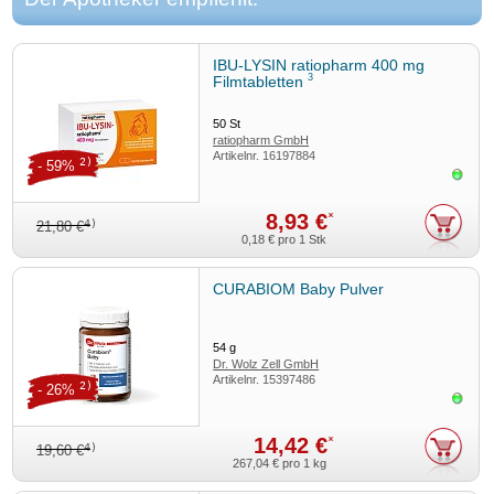
IBU-LYSIN ratiopharm 400 mg
3
Filmtabletten
50
St
ratiopharm GmbH
Artikelnr.
16197884
2)
- 59%
Sofor
8,93 €
*
4)
21,80 €
0,18 €
pro 1 Stk
CURABIOM Baby Pulver
54
g
Dr. Wolz Zell GmbH
Artikelnr.
15397486
2)
- 26%
Sofor
14,42 €
*
4)
19,60 €
267,04 €
pro 1 kg