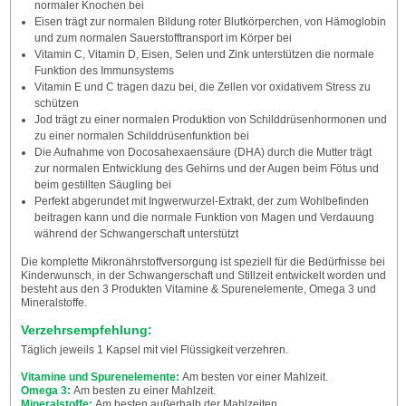
normaler Knochen bei
Eisen trägt zur normalen Bildung roter Blutkörperchen, von Hämoglobin
und zum normalen Sauerstofftransport im Körper bei
Vitamin C, Vitamin D, Eisen, Selen und Zink unterstützen die normale
Funktion des Immunsystems
Vitamin E und C tragen dazu bei, die Zellen vor oxidativem Stress zu
schützen
Jod trägt zu einer normalen Produktion von Schilddrüsenhormonen und
zu einer normalen Schilddrüsenfunktion bei
Die Aufnahme von Docosahexaensäure (DHA) durch die Mutter trägt
zur normalen Entwicklung des Gehirns und der Augen beim Fötus und
beim gestillten Säugling bei
Perfekt abgerundet mit Ingwerwurzel-Extrakt, der zum Wohlbefinden
beitragen kann und die normale Funktion von Magen und Verdauung
während der Schwangerschaft unterstützt
Die komplette Mikronährstoffversorgung ist speziell für die Bedürfnisse bei
Kinderwunsch, in der Schwangerschaft und Stillzeit entwickelt worden und
besteht aus den 3 Produkten Vitamine & Spurenelemente, Omega 3 und
Mineralstoffe.
Verzehrsempfehlung:
Täglich jeweils 1 Kapsel mit viel Flüssigkeit verzehren.
Vitamine und Spurenelemente:
Am besten vor einer Mahlzeit.
Omega 3:
Am besten zu einer Mahlzeit.
Mineralstoffe:
Am besten außerhalb der Mahlzeiten.