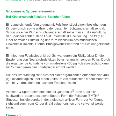
Vitamine & Spurenelemente
Bei Kinderwunsch Folsäure-Speicher füllen
Eine ausreichende Versorgung mit Folsäure ist bei einem bestehenden
Kinderwunsch sowie während der gesamten Schwangerschaft zentral.
Schon vor einer Wunsch-Schwangerschaft sollte man auf die Auffüllung
der Speicher achten, denn Folat unterstützt die Zellteilung und trägt zu
einer normalen Blutbildung und zum Wachstum des mütterlichen
Gewebes (Plazenta, Uterus, Brustgewebe) während der Schwangerschaft
bei.
Ein niedriger Folatspiegel ist bei Schwangeren ein Risikofaktor für die
Entstehung von Neuralrohrdefekten beim heranwachsenden Fötus. Durch
die ergänzende Aufnahme von mindestens 400 µg Folsäure täglich, kann
bei Schwangeren den Folatspiegel erhöht werden.
Die positive Wirkung stellt sich bei einer ergänzenden Aufnahme von 400
µg Folsäure täglich über einen Zeitraum von mindestens einem Monat vor
und bis zu drei Monaten nach der Empfängnis ein.
®
Vitamine & Spurenelemente enthält Quatrefolic
, eine qualitativ
hochwertige, besonders bioverfügbare Form der Folsäure (5MTHF-
Glucosamin), die bereits in der biologisch aktiven Form zur Verfügung
steht und somit vom Körper direkt aufgenommen und verwertet werden
kann.
Omega 3