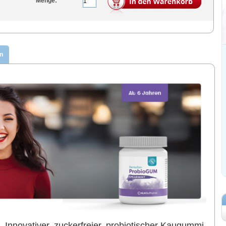
Menge:
n
nnovativer, zuckerfreier, probiotischer Kaugummi