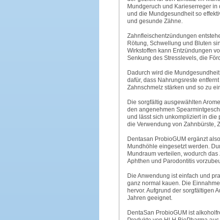
Mundgeruch und Karieserreger in d
und die Mundgesundheit so effektiv
und gesunde Zähne.
Zahnfleischentzündungen entstehe
Rötung, Schwellung und Bluten sin
Wirkstoffen kann Entzündungen vor
Senkung des Stresslevels, die För
Dadurch wird die Mundgesundheit p
dafür, dass Nahrungsreste entfern
Zahnschmelz stärken und so zu ein
Die sorgfältig ausgewählten Arome
den angenehmen Spearmintgeschma
und lässt sich unkompliziert in d
die Verwendung von Zahnbürste, Z
Dentasan ProbioGUM ergänzt also di
Mundhöhle eingesetzt werden. Dur
Mundraum verteilen, wodurch das Z
Aphthen und Parodontitis vorzube
Die Anwendung ist einfach und pra
ganz normal kauen. Die Einnahme e
hervor. Aufgrund der sorgfältigen 
Jahren geeignet.
DentaSan ProbioGUM ist alkoholfrei,
Produkte von HLH BioPharma aus De