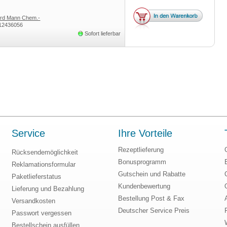
ard Mann Chem.-
12436056
brik GmbH
Sofort lieferbar
Service
Ihre Vorteile
Rezeptlieferung
Rücksendemöglichkeit
Bonusprogramm
Reklamationsformular
Gutschein und Rabatte
Paketlieferstatus
Kundenbewertung
Lieferung und Bezahlung
Bestellung Post & Fax
Versandkosten
Deutscher Service Preis
Passwort vergessen
Bestellschein ausfüllen