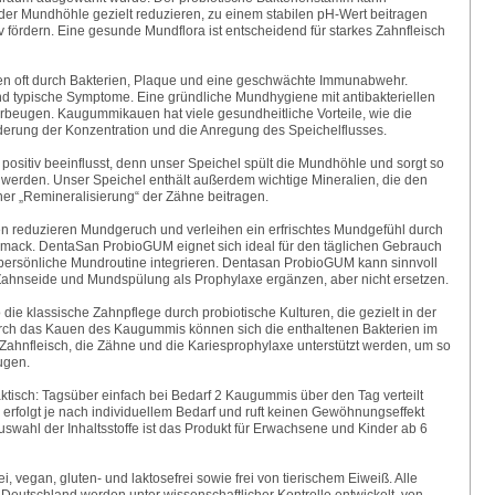
er Mundhöhle gezielt reduzieren, zu einem stabilen pH-Wert beitragen
 fördern. Eine gesunde Mundflora ist entscheidend für starkes Zahnfleisch
n oft durch Bakterien, Plaque und eine geschwächte Immunabwehr.
d typische Symptome. Eine gründliche Mundhygiene mit antibakteriellen
beugen. Kaugummikauen hat viele gesundheitliche Vorteile, wie die
derung der Konzentration und die Anregung des Speichelflusses.
ositiv beeinflusst, denn unser Speichel spült die Mundhöhle und sorgt so
t werden. Unser Speichel enthält außerdem wichtige Mineralien, die den
er „Remineralisierung“ der Zähne beitragen.
n reduzieren Mundgeruch und verleihen ein erfrischtes Mundgefühl durch
ck. DentaSan ProbioGUM eignet sich ideal für den täglichen Gebrauch
ie persönliche Mundroutine integrieren. Dentasan ProbioGUM kann sinnvoll
ahnseide und Mundspülung als Prophylaxe ergänzen, aber nicht ersetzen.
e klassische Zahnpflege durch probiotische Kulturen, die gezielt in der
ch das Kauen des Kaugummis können sich die enthaltenen Bakterien im
ahnfleisch, die Zähne und die Kariesprophylaxe unterstützt werden, um so
ugen.
ktisch: Tagsüber einfach bei Bedarf 2 Kaugummis über den Tag verteilt
rfolgt je nach individuellem Bedarf und ruft keinen Gewöhnungseffekt
Auswahl der Inhaltsstoffe ist das Produkt für Erwachsene und Kinder ab 6
 vegan, gluten- und laktosefrei sowie frei von tierischem Eiweiß. Alle
utschland werden unter wissenschaftlicher Kontrolle entwickelt, von