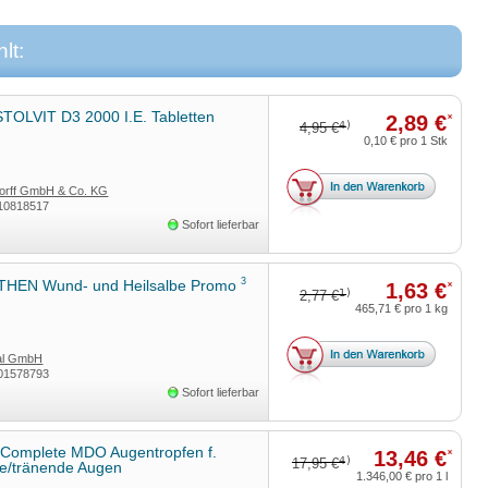
lt:
TOLVIT D3 2000 I.E. Tabletten
2,89 €
*
4)
4,95 €
0,10 €
pro 1 Stk
rff GmbH & Co. KG
10818517
Sofort lieferbar
3
HEN Wund- und Heilsalbe Promo
1,63 €
*
1)
2,77 €
465,71 €
pro 1 kg
tal GmbH
01578793
Sofort lieferbar
c Complete MDO Augentropfen f.
13,46 €
*
4)
17,95 €
ne/tränende Augen
1.346,00 €
pro 1 l