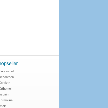
Topseller
Grippostad
Bepanthen
Cetirizin
Orthomol
Aspirin
Formoline
Wick