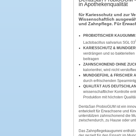
in Apothekenqualität
für Kariesschutz und zur V
Wissenschaftlich ausgewähl
und Zahnpflege. Für Erwac
PROBIOTISCHER KAUGUMMI
Lactobacillus salivarius SGL 03
KARIESSCHUTZ & MUNDGE
verdrängen und so bakterielle
beitragen
ZAHNSCHONEND OHNE ZUC
kalorienfrei, wird nicht versto
MUNDGEFÜHL & FRISCHER 
durch erfrischenden Spearmin
QUALITÄT AUS DEUTSCHLA
wissenschaftlicher Kontrolle en
Produktion mit höchsten Qualitä
DentaSan ProbioGUM ist ein innovat
entwickelt für Erwachsene und Kind
unterstützen zahnschonend die Mu
zwischendurch, zu Hause oder unte
Das Zahnpflegekaugummi enthält d
der gezielt für den Einsatz im Mu