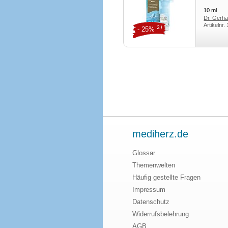
10
ml
Dr. Gerh
Artikelnr.
pharm.Fa
2)
- 25%
mediherz.de
Glossar
Themenwelten
Häufig gestellte Fragen
Impressum
Datenschutz
Widerrufsbelehrung
AGB