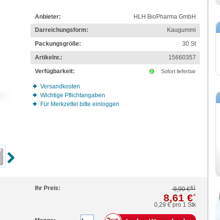
Anbieter:
HLH BioPharma GmbH
Darreichungsform:
Kaugummi
Packungsgröße:
30
St
Artikelnr.:
15660357
Verfügbarkeit:
Sofort lieferbar
Versandkosten
Wichtige Pflichtangaben
Für Merkzettel bitte einloggen
4)
Ihr Preis:
9,90 €
8,61 €
*
0,29 €
pro 1 Stk