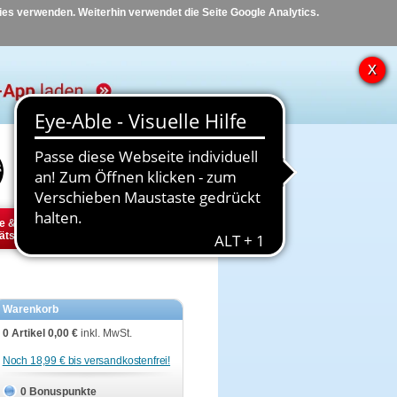
kies verwenden. Weiterhin verwendet die Seite Google Analytics.
Hilfe
Kontakt
e &
Diabetes
Tier
ätsbedarf
Warenkorb
0 Artikel
0,00 €
inkl. MwSt.
Noch 18,99 € bis versandkostenfrei!
0 Bonuspunkte