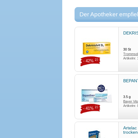
Der Apotheker empfieh
DEKRIS
30
St
Trommsdo
Artikelnr.
2)
- 42%
BEPANT
3.5
g
Bayer Vi
Artikelnr.
2)
- 41%
Artela
trocke