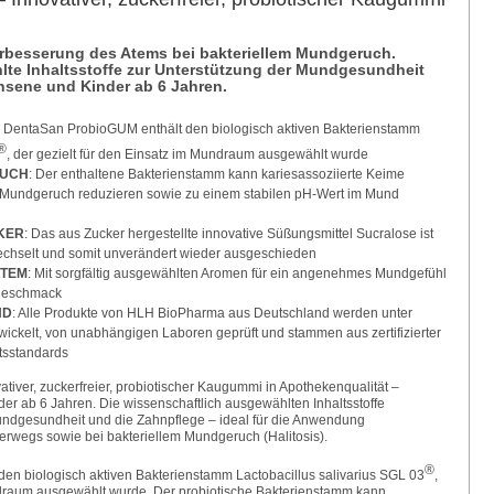
erbesserung des Atems bei bakteriellem Mundgeruch.
te Inhaltsstoffe zur Unterstützung der Mundgesundheit
hsene und Kinder ab 6 Jahren.
: DentaSan ProbioGUM enthält den biologisch aktiven Bakterienstamm
®
, der gezielt für den Einsatz im Mundraum ausgewählt wurde
RUCH
: Der enthaltene Bakterienstamm kann kariesassoziierte Keime
n Mundgeruch reduzieren sowie zu einem stabilen pH-Wert im Mund
KER
: Das aus Zucker hergestellte innovative Süßungsmittel Sucralose ist
ffwechselt und somit unverändert wieder ausgeschieden
ATEM
: Mit sorgfältig ausgewählten Aromen für ein angenehmes Mundgefühl
tgeschmack
ND
: Alle Produkte von HLH BioPharma aus Deutschland werden unter
twickelt, von unabhängigen Laboren geprüft und stammen aus zertifizierter
tsstandards
iver, zuckerfreier, probiotischer Kaugummi in Apothekenqualität –
er ab 6 Jahren. Die wissenschaftlich ausgewählten Inhaltsstoffe
ndgesundheit und die Zahnpflege – ideal für die Anwendung
rwegs sowie bei bakteriellem Mundgeruch (Halitosis).
®
en biologisch aktiven Bakterienstamm Lactobacillus salivarius SGL 03
,
ndraum ausgewählt wurde. Der probiotische Bakterienstamm kann