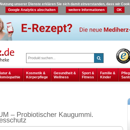
r Nutzung unserer Dienste erklären Sie sich damit einverstanden, dass wir Coo
Google Analytics abschalten
weitere Informationen
OK
Natur &
Kosmetik &
Gesundheit &
Sport &
Familie &
Pfleg
Homöopathie
Körperpflege
Wellness
Fitness
Kinder
Sanit
M – Probiotischer Kaugummi.
esschutz