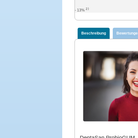
2)
- 13%
Beschreibung
Bewertunge
DentaSan ProbioGUM – I