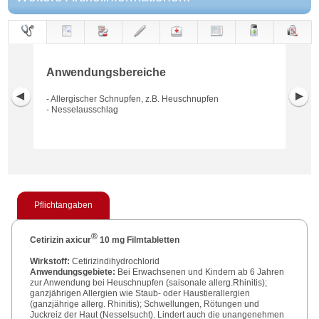
Anwendungs-
Anwendung
Dosierung
Gegen-
Neben-
Hinweise
Wirkung
Wirkstoff
bereiche
anzeigen
wirkungen
Anwendungsbereiche
- Allergischer Schnupfen, z.B. Heuschnupfen
- Nesselausschlag
Pflichtangaben
®
Cetirizin axicur
10 mg Filmtabletten
Wirkstoff:
Cetirizindihydrochlorid
Anwendungsgebiete:
Bei Erwachsenen und Kindern ab 6 Jahren
zur Anwendung bei Heuschnupfen (saisonale allerg.Rhinitis);
ganzjährigen Allergien wie Staub- oder Haustierallergien
(ganzjährige allerg. Rhinitis); Schwellungen, Rötungen und
Juckreiz der Haut (Nesselsucht). Lindert auch die unangenehmen