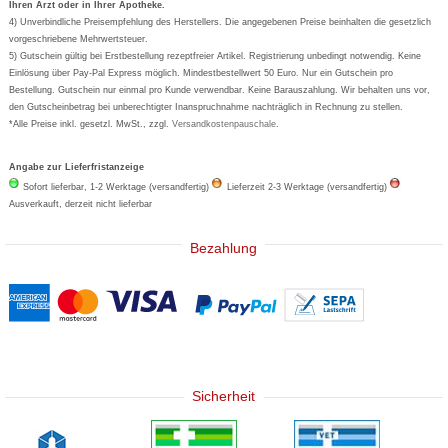
Ihren Arzt oder in Ihrer Apotheke.
Wick
4) Unverbindliche Preisempfehlung des Herstellers. Die angegebenen Preise beinhalten die gesetzlich
Eucerin
vorgeschriebene Mehrwertsteuer.
5) Gutschein gültig bei Erstbestellung rezeptfreier Artikel. Registrierung unbedingt notwendig. Keine
Basica
Einlösung über Pay-Pal Express möglich. Mindestbestellwert 50 Euro. Nur ein Gutschein pro
Bestellung. Gutschein nur einmal pro Kunde verwendbar. Keine Barauszahlung. Wir behalten uns vor,
den Gutscheinbetrag bei unberechtigter Inanspruchnahme nachträglich in Rechnung zu stellen.
*Alle Preise inkl. gesetzl. MwSt., zzgl.
Versandkostenpauschale
.
Angabe zur Lieferfristanzeige
Sofort lieferbar, 1-2 Werktage (versandfertig)
Lieferzeit 2-3 Werktage (versandfertig)
Ausverkauft, derzeit nicht lieferbar
Bezahlung
Sicherheit