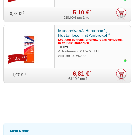
5,10 €
*
1)
8,78 €
510,00 €
pro 1 kg
Mucosolvan® Hustensaft,
3
Hustenlöser mit Ambroxol
Löst den Schleim, erleichtert das Abhusten,
befreit die Bronchien
100
ml
A. Nattermann & Cie GmbH
Artikelnr.
00743422
2)
- 43%
Sofor
6,81 €
*
1)
11,97 €
68,10 €
pro 1 l
Mein Konto