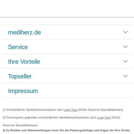
mediherz.de
Service
Glossar
Themenwelten
Ihre Vorteile
Rücksendemöglichkeit
Häufig gestellte Fragen
Reklamationsformular
Impressum
Topseller
Rezeptlieferung
Paketlieferstatus
Datenschutz
Bonusprogramm
Lieferung und Bezahlung
Widerrufsbelehrung
Impressum
Grippostad
Gutschein und Rabatte
Versandkosten
AGB
Bepanthen
Kundenbewertung
Passwort vergessen
Barrierefreiheitserklärung
Cetirizin
Bestellung Post & Fax
Bestellschein ausfüllen
1) Unverbindlicher Apothekenverkaufspreis nach
Cookie-Einstellungen
Lauer-Taxe
(Große Deutsche Spezialitätentaxe)
Orthomol
Deutscher Service Preis
Newsletteranmeldung
2) Preisersparnis gegenüber unverbindlichem Apothekenverkaufspreis nach
Vertrag widerrufen
Lauer-Taxe
(Große
Aspirin
Deutsche Spezialitätentaxe)
Formoline
3) Zu Risiken und Nebenwirkungen lesen Sie die Packungsbeilage und fragen Sie Ihre Ärztin,