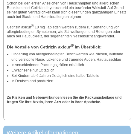
Schon bei den ersten Anzeichen von Heuschnupfen und allergischen
Reaktionen ist Cetirizindihydrochlorid ein bewährter Wirkstoff. Auf Grund
seiner guten Verträglichkeit kann sich dieser für den ganzjährigen Einsatz
auch bei Staub- und Haustierallergien eignen.
®
Cetirizin axicur
10 mg Tabletten werden zudem zur Behandlung von
allergiebedingten Symptomen, wie Schwellungen und Rötungen oder
auch bei Hautjuckreiz, der sogenannten Nesselsucht angewendet.
®
Die Vorteile von Cetirizin axicur
im Überblick:
Linderung von allergiebedingten Beschwerden wie Niesen, laufende
und verstopfte Nase, juckende und tränende Augen, Hautausschlag
In verschiedenen Packungsgrößen erhältlich
Erwachsene nur 1x täglich
Bei Kindern ab 6 Jahren 2x täglich eine halbe Tablette
In Deutschland produziert
Zu Risiken und Nebenwirkungen lesen Sie die Packungsbeilage und
fragen Sie Ihre Ärztin, Ihren Arzt oder in Ihrer Apotheke.
Weitere Artikelinformationen: