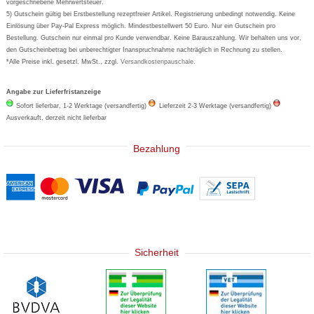
Eucerin
vorgeschriebene Mehrwertsteuer.
5) Gutschein gültig bei Erstbestellung rezeptfreier Artikel. Registrierung unbedingt notwendig. Keine
Basica
Einlösung über Pay-Pal Express möglich. Mindestbestellwert 50 Euro. Nur ein Gutschein pro
Bestellung. Gutschein nur einmal pro Kunde verwendbar. Keine Barauszahlung. Wir behalten uns vor,
den Gutscheinbetrag bei unberechtigter Inanspruchnahme nachträglich in Rechnung zu stellen.
*Alle Preise inkl. gesetzl. MwSt., zzgl.
Versandkostenpauschale
.
Angabe zur Lieferfristanzeige
Sofort lieferbar, 1-2 Werktage (versandfertig)
Lieferzeit 2-3 Werktage (versandfertig)
Ausverkauft, derzeit nicht lieferbar
Bezahlung
Sicherheit