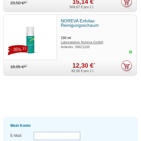
15,14 €
*
4)
23,50 €
504,67 €
pro 1 l
NOREVA Exfoliac
Reinigungsschaum
150
ml
Laboratoires Noreva GmbH
Artikelnr.
09621100
2)
- 35%
Sofor
12,30 €
*
4)
18,95 €
82,00 €
pro 1 l
Mein Konto
E-Mail: