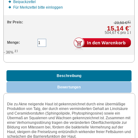
Beipackzettel
Für Merkzettel bitte einloggen
4)
Ihr Preis:
23,50 €
15,14 €
*
504,67 €
pro 1 l
Menge:
2)
- 36%
Beschreibung
Bewertungen
Die zu Akne neigende Haut ist gekennzeichnet durch eine übermäßige
Produktion von Talg, der durch einen verminderten Gehalt an Linolsäure
und Ceramidvorstufen (Sphingolipide, Phytosphingosine) sowie ein
Übermaß an Squalenen und Wachsen gekennzeichnet ist. Zusammen mit
einer Verhornungsstörung tragen die veränderten Oberflächenlipide zur
Bildung von Mitessern bei, fördern die bakterielle Vermehrung auf der
Haut, steigern die Freisetzung entzündlich wirkender freier Fettsäuren und
schwächen die Barrierefunktion der Haut.