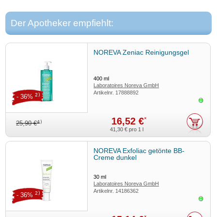
Der Apotheker empfiehlt:
NOREVA Zeniac Reinigungsgel
400
ml
Laboratoires Noreva GmbH
Artikelnr.
17888892
2)
- 36%
Sofor
16,52 €
*
4)
25,90 €
41,30 €
pro 1 l
NOREVA Exfoliac getönte BB-
Creme dunkel
30
ml
Laboratoires Noreva GmbH
Artikelnr.
14186362
2)
- 36%
Sofor