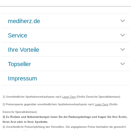
mediherz.de
Service
Glossar
Themenwelten
Ihre Vorteile
Rücksendemöglichkeit
Häufig gestellte Fragen
Reklamationsformular
Impressum
Topseller
Rezeptlieferung
Paketlieferstatus
Datenschutz
Bonusprogramm
Lieferung und Bezahlung
Widerrufsbelehrung
Impressum
Grippostad
Gutschein und Rabatte
Versandkosten
AGB
Bepanthen
Kundenbewertung
Passwort vergessen
Barrierefreiheitserklärung
Cetirizin
Bestellung Post & Fax
Bestellschein ausfüllen
1) Unverbindlicher Apothekenverkaufspreis nach
Cookie-Einstellungen
Lauer-Taxe
(Große Deutsche Spezialitätentaxe)
Orthomol
Deutscher Service Preis
Newsletteranmeldung
2) Preisersparnis gegenüber unverbindlichem Apothekenverkaufspreis nach
Vertrag widerrufen
Lauer-Taxe
(Große
Aspirin
Deutsche Spezialitätentaxe)
Formoline
3) Zu Risiken und Nebenwirkungen lesen Sie die Packungsbeilage und fragen Sie Ihre Ärztin,
Ihren Arzt oder in Ihrer Apotheke.
Wick
4) Unverbindliche Preisempfehlung des Herstellers. Die angegebenen Preise beinhalten die gesetzlich