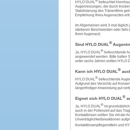
®
HYLO DUAL
befeuchtet Hornhaut
Augenreizungen, die durch trocke
Stabilisierung des Tränenfilms ge
Empfehlung Ihres Augenarztes erf
Im Allgemeinen wird 3-mal täglic
stärkeren Beschwerden oder falls t
Ihren Augenarzt.
®
Sind HYLO DUAL
Augentro
®
Ja, HYLO DUAL
befeuchtende Au
angewendet werden. Bitte halten 
unter sechs Jahren sollten HYLO 
®
Kann ich HYLO DUAL
auch
®
HYLO DUAL
befeuchtende Augent
Aufgrund des Verzichts auf Konser
längerfristiger Anwendung gut vertr
®
Eignet sich HYLO DUAL
au
®
Ja, HYLO DUAL
ist grundsätzlic
auch in der Pollenzeit auf das Tra
Kontaktlinsen sollten Sie mit der
Unverträglichkeitsreaktionen auf
Kontaktlinsenpflegemitteln und 