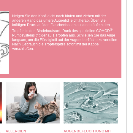
Neigen Sie den Kopf leicht nach hinten und ziehen mit der
anderen Hand das untere Augenlid leicht herab. Üben Sie
kräftigen Druck auf den Flaschenboden aus und träufeln den
®
Tropfen in den Bindehautsack. Dank des speziellen COMOD
Pumpsystems tritt genau 1 Tropfen aus. Schließen Sie das Auge
langsam, um die Flüssigkeit auf der Augenoberfläche zu verteilen.
Nach Gebrauch die Tropferspitze sofort mit der Kappe
verschließen.
E
ALLERGIEN
AUGENBEFEUCHTUNG MIT