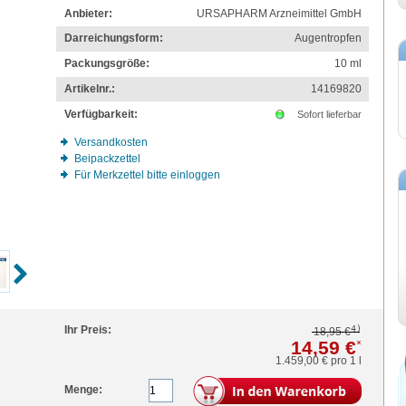
Anbieter:
URSAPHARM Arzneimittel GmbH
Darreichungsform:
Augentropfen
Packungsgröße:
10
ml
Artikelnr.:
14169820
Verfügbarkeit:
Sofort lieferbar
Versandkosten
Beipackzettel
Für Merkzettel bitte einloggen
4)
Ihr Preis:
18,95 €
14,59 €
*
1.459,00 €
pro 1 l
Menge: