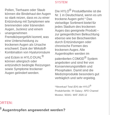
SYSTEM
Pollen, Tierhaare oder Staub
®
Die HYLO
Produktfamilie ist die
können die Bindehaut der Augen
Nr. 1 in Deutschland, wenn es um
so stark reizen, dass es zu einer
trockene Augen geht.* Das
Entzündung mit Symptomen wie
vielseitige Sortiment bietet für
brennenden oder tränenden
jedes Stadium des trockenen
Augen, Juckreiz und einem
Auges das geeignete Produkt –
n
unangenehmen
zur gelegentlichen Befeuchtung
Fremdkörpergefühl kommt, was
ebenso wie bei Beschwerden
eine Unterscheidung zu
durch Entzündungen oder
trockenen Augen als Ursache
chronische Formen des
erschwert. Dank der Wirkstoff-
trockenen Auges. Alle
v
Kombination von Hyaluronsäure
Augentropfen werden im
®
und Ectoin in HYLO DUAL
®
patentierten COMOD
System
können allergisch oder
angeboten und sind frei von
entzündlich bedingte Reizungen
Konservierungsmitteln und
sowie Symptome trockener
Phosphaten. Damit sind die
Augen gelindert werden.
Medizinprodukte besonders gut
verträglich und sehr ergiebig.
®
*Abverkauf Total (EH) der HYLO
Produktfamilie; IH Galaxy: APO Channel
Monitor; S01K1: MAT 2020.12
ORTEN:
®
Augentropfen angewendet werden?