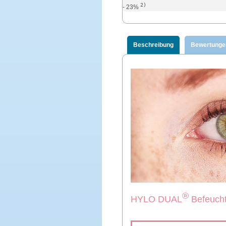
2)
- 23%
Beschreibung
Bewertunge
®
HYLO DUAL
Befeucht