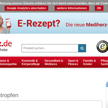
r Nutzung unserer Dienste erklären Sie sich damit einverstanden, dass wir Coo
Google Analytics abschalten
weitere Informationen
OK
Natur &
Kosmetik &
Gesundheit &
Sport &
Familie &
Pfleg
Homöopathie
Körperpflege
Wellness
Fitness
Kinder
Sanit
ropfen