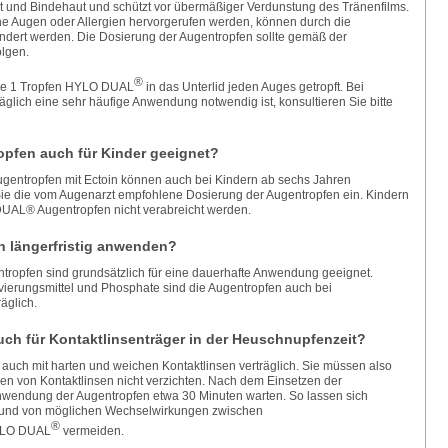
 und Bindehaut und schützt vor übermäßiger Verdunstung des Tränenfilms.
ne Augen oder Allergien hervorgerufen werden, können durch die
lindert werden. Die Dosierung der Augentropfen sollte gemäß der
olgen.
®
h je 1 Tropfen HYLO DUAL
in das Unterlid jeden Auges getropft. Bei
äglich eine sehr häufige Anwendung notwendig ist, konsultieren Sie bitte
pfen auch für Kinder geeignet?
gentropfen mit Ectoin können auch bei Kindern ab sechs Jahren
Sie die vom Augenarzt empfohlene Dosierung der Augentropfen ein. Kindern
DUAL® Augentropfen nicht verabreicht werden.
 längerfristig anwenden?
ropfen sind grundsätzlich für eine dauerhafte Anwendung geeignet.
vierungsmittel und Phosphate sind die Augentropfen auch bei
äglich.
ch für Kontaktlinsenträger in der Heuschnupfenzeit?
h auch mit harten und weichen Kontaktlinsen verträglich. Sie müssen also
gen von Kontaktlinsen nicht verzichten. Nach dem Einsetzen der
 Anwendung der Augentropfen etwa 30 Minuten warten. So lassen sich
grund von möglichen Wechselwirkungen zwischen
®
HYLO DUAL
vermeiden.