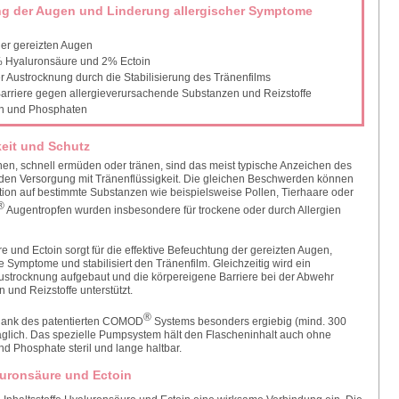
ng der Augen und Linderung allergischer Symptome
er gereizten Augen
% Hyaluronsäure und 2% Ectoin
er Austrocknung durch die Stabilisierung des Tränenfilms
Barriere gegen allergieverursachende Substanzen und Reizstoffe
ln und Phosphaten
eit und Schutz
n, schnell ermüden oder tränen, sind das meist typische Anzeichen des
en Versorgung mit Tränenflüssigkeit. Die gleichen Beschwerden können
tion auf bestimmte Substanzen wie beispielsweise Pollen, Tierhaare oder
®
Augentropfen wurden insbesondere für trockene oder durch Allergien
und Ectoin sorgt für die effektive Befeuchtung der gereizten Augen,
e Symptome und stabilisiert den Tränenfilm. Gleichzeitig wird ein
Austrocknung aufgebaut und die körpereigene Barriere bei der Abwehr
und Reizstoffe unterstützt.
®
dank des patentierten COMOD
Systems besonders ergiebig (mind. 300
räglich. Das spezielle Pumpsystem hält den Flascheninhalt auch ohne
d Phosphate steril und lange haltbar.
luronsäure und Ectoin