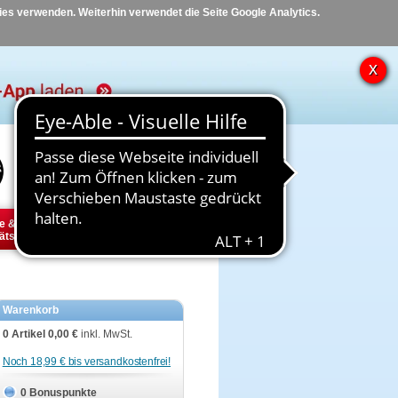
kies verwenden. Weiterhin verwendet die Seite Google Analytics.
Hilfe
Kontakt
e &
Diabetes
Tier
ätsbedarf
Warenkorb
0 Artikel
0,00 €
inkl. MwSt.
Noch 18,99 € bis versandkostenfrei!
0 Bonuspunkte