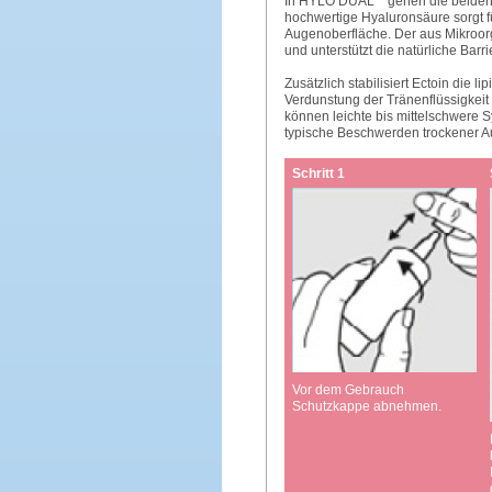
In HYLO DUAL
gehen die beiden 
hochwertige Hyaluronsäure sorgt 
Augenoberfläche. Der aus Mikroor
und unterstützt die natürliche Bar
Zusätzlich stabilisiert Ectoin die 
Verdunstung der Tränenflüssigkeit
können leichte bis mittelschwere 
typische Beschwerden trockener A
Schritt 1
Vor dem Gebrauch
Schutzkappe abnehmen.