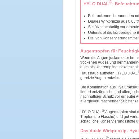
®
HYLO DUAL
: Befeuchtu
Bei trockenen, brennenden od
Duales Wirkprinzip aus 0,05 
Schützt nachhaltig vor erneut
Unterstützt die körpereigene 
Frei von Konservierungsmitte
Augentropfen für Feuchtigk
Wenn die Augen jucken oder brenne
trockenen Auges und der mangelnd
auch als Überempfindlichkeitsreak
Hausstaub auftreten. HYLO DUAL
gereizte Augen entwickelt.
Die Kombination aus Hyaluronsäure 
lindert entzündliche und allergisch
nachhaltiger Schutz vor erneuter 
allergieverursachender Substanzen 
®
HYLO DUAL
Augentropfen sind 
Tropfen pro Flasche) und gut vert
schädliche Konservierungsstoffe un
Das duale Wirkprinzip: Hya
®