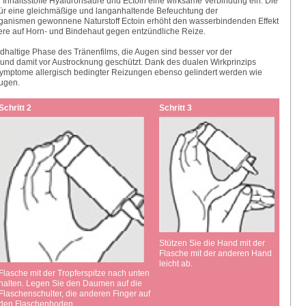
Inhaltsstoffe Hyaluronsäure und Ectoin eine wirksame Verbindung ein. Die
für eine gleichmäßige und langanhaltende Befeuchtung der
ganismen gewonnene Naturstoff Ectoin erhöht den wasserbindenden Effekt
riere auf Horn- und Bindehaut gegen entzündliche Reize.
lipidhaltige Phase des Tränenfilms, die Augen sind besser vor der
 und damit vor Austrocknung geschützt. Dank des dualen Wirkprinzips
Symptome allergisch bedingter Reizungen ebenso gelindert werden wie
ugen.
Schritt 2
Schritt 3
Stützen Sie die Hand mit der
Flasche mit der anderen Hand
leicht ab.
Flasche mit der Tropferspitze nach unten
halten. Legen Sie den Daumen auf die
Flaschenschulter, die anderen Finger auf
den Flaschenboden.