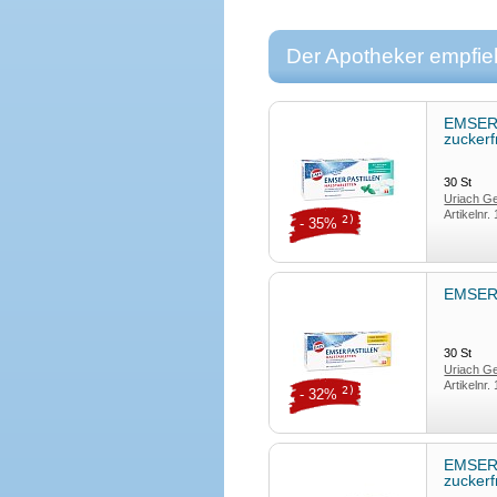
Der Apotheker empfieh
EMSER P
zuckerf
30
St
Uriach 
Artikelnr.
2)
- 35%
EMSER P
30
St
Uriach 
Artikelnr.
2)
- 32%
EMSER P
zuckerf