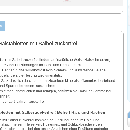
n
alstabletten mit Salbei zuckerfrei
ten mit Salbei zuckerfrei lindern auf natürliche Weise Halsschmerzen,
nreiz bei Entzündungen im Hals- und Rachenraum
Der natürliche Wirkstoff löst aktiv Schleim und festsitzende Beläge,
efangen, die Heilung wird unterstützt.
 Salz, das sich durch einen einzigartigen Mineralstoffkomplex, bestehend
 und Spurenelementen, auszeichnet.
Schleimhaut befeuchten und reinigen, schützen sie Hals und Stimme bei
nheit.
nder ab 6 Jahre – zuckerfrei
letten mit Salbei zuckerfrei: Befreit Hals und Rachen
n mit Salbei zuckerfrei kommen bei Entzündungen im Hals- und
Halsschmerzen, Heiserkeit, Hustenreiz und Schluckbeschwerden
ehlt sich bereits bei den ersten Anzeichen einer Erkältung und/oder