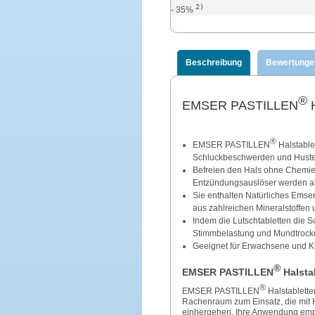
2)
- 35%
Beschreibung
Bewertunge
®
EMSER PASTILLEN
H
®
EMSER PASTILLEN
Halstablet
Schluckbeschwerden und Huste
Befreien den Hals ohne Chemie: 
Entzündungsauslöser werden abg
Sie enthalten Natürliches Emser
aus zahlreichen Mineralstoffen
Indem die Lutschtabletten die 
Stimmbelastung und Mundtrocke
Geeignet für Erwachsene und Ki
®
EMSER PASTILLEN
Halstab
®
EMSER PASTILLEN
Halstablette
Rachenraum zum Einsatz, die mit 
einhergehen. Ihre Anwendung empfi