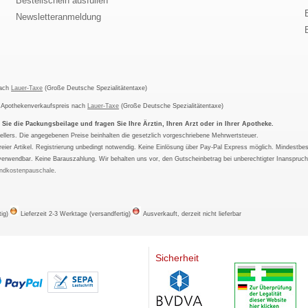
Bestellschein ausfüllen
Newsletteranmeldung
nach
Lauer-Taxe
(Große Deutsche Spezialitätentaxe)
m Apothekenverkaufspreis nach
Lauer-Taxe
(Große Deutsche Spezialitätentaxe)
ie die Packungsbeilage und fragen Sie Ihre Ärztin, Ihren Arzt oder in Ihrer Apotheke.
ellers. Die angegebenen Preise beinhalten die gesetzlich vorgeschriebene Mehrwertsteuer.
tfreier Artikel. Registrierung unbedingt notwendig. Keine Einlösung über Pay-Pal Express möglich. Mindestbes
verwendbar. Keine Barauszahlung. Wir behalten uns vor, den Gutscheinbetrag bei unberechtigter Inanspruc
ndkostenpauschale
.
tig)
Lieferzeit 2-3 Werktage (versandfertig)
Ausverkauft, derzeit nicht lieferbar
Sicherheit