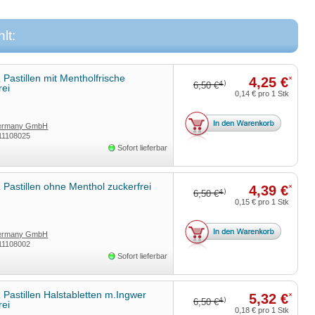
lt:
astillen mit Mentholfrische
4,25 €
*
4)
6,50 €
rei
0,14 €
pro 1 Stk
Germany GmbH
11108025
Sofort lieferbar
astillen ohne Menthol zuckerfrei
4,39 €
*
4)
6,50 €
0,15 €
pro 1 Stk
Germany GmbH
11108002
Sofort lieferbar
astillen Halstabletten m.Ingwer
5,32 €
*
4)
6,50 €
rei
0,18 €
pro 1 Stk