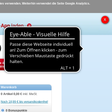
kies verwenden. Weiterhin verwendet die Seite Google Analytics.
Hilfe
Kontakt
e &
Diabetes
Tier
ätsbedarf
Warenkorb
0 Artikel
0,00 €
inkl. MwSt.
Noch 18,99 € bis versandkostenfrei!
0 Bonuspunkte