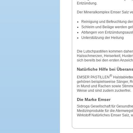
Entzündung.
Der Mineralkomplex Emser Salz verle
Reinigung und Befeuchtung der
Schleim und Beläge werden gel
Abfangen von Entzündungsausl
Unterstützung der Heilung
Die Lutschpastillen kommen daher
Halsschmerzen, Heiserkeit, Huste
sich bereits bei den ersten Anzei
Natürliche Hilfe bei Übera
®
EMSER PASTILLEN
Halstablette
gehören beispielsweise Sänger, Re
in Mund und Rachen sowie Stimmer
Weise und sind zudem zuckerfrei.
Die Marke Emser
Sidroga Gesellschaft für Gesundhei
Medizinprodukte für die Atemwegst
Wirkstoff Natürliches Emser Salz, 