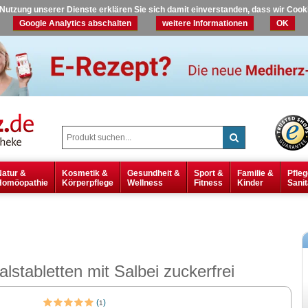
r Nutzung unserer Dienste erklären Sie sich damit einverstanden, dass wir Coo
Google Analytics abschalten
weitere Informationen
OK
Natur &
Kosmetik &
Gesundheit &
Sport &
Familie &
Pfleg
Homöopathie
Körperpflege
Wellness
Fitness
Kinder
Sanit
stabletten mit Salbei zuckerfrei
(
)
1