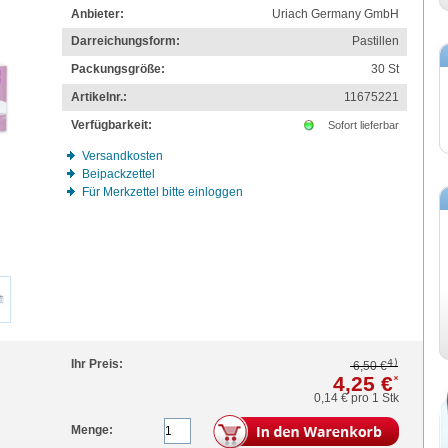
Anbieter:
Uriach Germany GmbH
Darreichungsform:
Pastillen
Packungsgröße:
30
St
Artikelnr.:
11675221
Verfügbarkeit:
Sofort lieferbar
Versandkosten
Beipackzettel
Für Merkzettel bitte einloggen
4)
Ihr Preis:
6,50 €
4,25 €
*
0,14 €
pro 1 Stk
Menge: