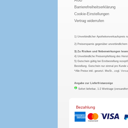
AGB
Barrierefreiheitserklärung
Cookie-Einstellungen
Vertrag widerrufen
1) Unverbindlicher Apothekenverkaufspreis 
2) Preisersparnis gegenüber unverbindliche
3) Zu Risiken und Nebenwirkungen lesen S
4) Unverbindliche Preisempfehlung des Herst
5) Gutschein gültig bei Erstbestellung rezep
Bestellung. Gutschein nur einmal pro Kunde 
*Alle Preise inkl. gesetzl. MwSt., zzgl.
Versa
Angabe zur Lieferfristanzeige
Sofort lieferbar, 1-2 Werktage (versandfer
Bezahlung