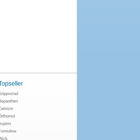
Topseller
Grippostad
Bepanthen
Cetirizin
Orthomol
Aspirin
Formoline
Wick