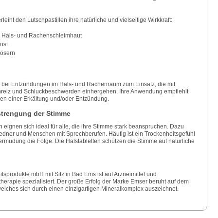
iht den Lutschpastillen ihre natürliche und vielseitige Wirkkraft:
 Hals- und Rachenschleimhaut
öst
ösern
 bei Entzündungen im Hals- und Rachenraum zum Einsatz, die mit
nreiz und Schluckbeschwerden einhergehen. Ihre Anwendung empfiehlt
chen einer Erkältung und/oder Entzündung.
nstrengung der Stimme
n eignen sich ideal für alle, die ihre Stimme stark beanspruchen. Dazu
dner und Menschen mit Sprechberufen. Häufig ist ein Trockenheitsgefühl
müdung die Folge. Die Halstabletten schützen die Stimme auf natürliche
tsprodukte mbH mit Sitz in Bad Ems ist auf Arzneimittel und
herapie spezialisiert. Der große Erfolg der Marke Emser beruht auf dem
welches sich durch einen einzigartigen Mineralkomplex auszeichnet.