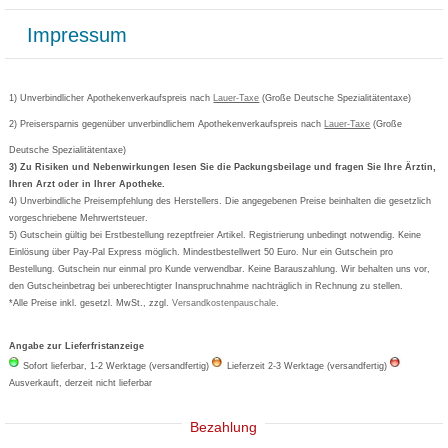
Bonusprogramm
Lieferung und Bezahlung
Widerrufsbelehrung
Impressum
Grippostad
Gutschein und Rabatte
Versandkosten
AGB
Bepanthen
Kundenbewertung
Passwort vergessen
Barrierefreiheitserklärung
Cetirizin
Bestellung Post & Fax
Bestellschein ausfüllen
1) Unverbindlicher Apothekenverkaufspreis nach
Cookie-Einstellungen
Lauer-Taxe
(Große Deutsche Spezialitätentaxe)
Orthomol
Deutscher Service Preis
Newsletteranmeldung
2) Preisersparnis gegenüber unverbindlichem Apothekenverkaufspreis nach
Vertrag widerrufen
Lauer-Taxe
(Große
Aspirin
Deutsche Spezialitätentaxe)
Formoline
3) Zu Risiken und Nebenwirkungen lesen Sie die Packungsbeilage und fragen Sie Ihre Ärztin,
Ihren Arzt oder in Ihrer Apotheke.
Wick
4) Unverbindliche Preisempfehlung des Herstellers. Die angegebenen Preise beinhalten die gesetzlich
Eucerin
vorgeschriebene Mehrwertsteuer.
5) Gutschein gültig bei Erstbestellung rezeptfreier Artikel. Registrierung unbedingt notwendig. Keine
Basica
Einlösung über Pay-Pal Express möglich. Mindestbestellwert 50 Euro. Nur ein Gutschein pro
Bestellung. Gutschein nur einmal pro Kunde verwendbar. Keine Barauszahlung. Wir behalten uns vor,
den Gutscheinbetrag bei unberechtigter Inanspruchnahme nachträglich in Rechnung zu stellen.
*Alle Preise inkl. gesetzl. MwSt., zzgl.
Versandkostenpauschale
.
Angabe zur Lieferfristanzeige
Sofort lieferbar, 1-2 Werktage (versandfertig)
Lieferzeit 2-3 Werktage (versandfertig)
Ausverkauft, derzeit nicht lieferbar
Bezahlung