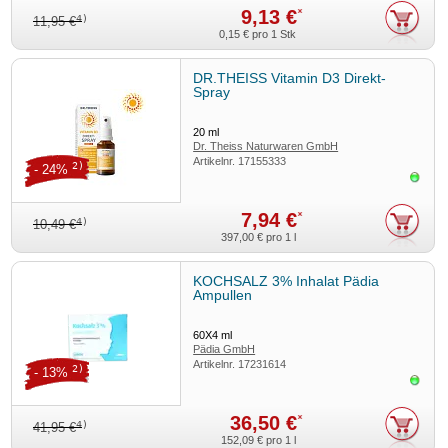
9,13 €
*
4)
11,95 €
0,15 €
pro 1 Stk
DR.THEISS Vitamin D3 Direkt-
Spray
20
ml
Dr. Theiss Naturwaren GmbH
Artikelnr.
17155333
2)
- 24%
Sofor
7,94 €
*
4)
10,49 €
397,00 €
pro 1 l
KOCHSALZ 3% Inhalat Pädia
Ampullen
60X4
ml
Pädia GmbH
Artikelnr.
17231614
2)
- 13%
Sofor
36,50 €
*
4)
41,95 €
152,09 €
pro 1 l