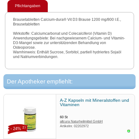
Pflichtangaben
Brausetabletten Calcium-dura® Vit D3 Brause 1200 mg/800 I.E.,
Brausetabletten
Wirkstoffe: Calciumcarbonat und Colecalciferol (Vitamin D)
Anwendungsgebiete: Bei nachgewiesenem Calcium- und Vitamin-
D3-Mangel sowie zur unterstützenden Behandlung von
Osteoporose.
Warnhinweis: Enthält Sucrose, Sorbitol, partiell hydriertes Sojaöl
und Natriumverbindungen.
Zu Risiken und Nebenwirkungen lesen Sie die Packungsbeilage
und fragen Sie Ihre Ärztin, Ihren Arzt oder in Ihrer Apotheke.
Mylan dura GmbH, Postfach 10 06 35, 64206 Darmstadt
Stand: Oktober 2010
Der Apotheker empfiehlt:
A-Z Kapseln mit Mineralstoffen und
Vitaminen
60
St
allcura Naturheilmittel GmbH
Artikelnr.
02202972
2)
- 24%
Sofor