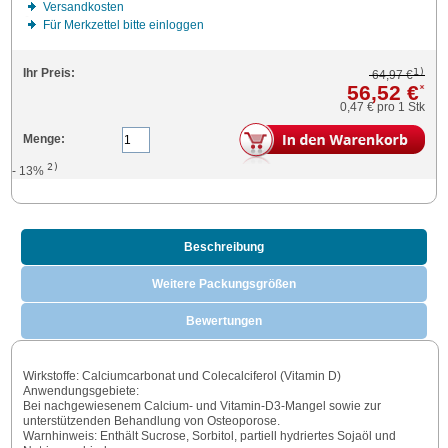
Versandkosten
Für Merkzettel bitte einloggen
1)
Ihr Preis:
64,97 €
56,52 €
*
0,47 €
pro 1 Stk
Menge:
2)
- 13%
Beschreibung
Weitere Packungsgrößen
Bewertungen
Wirkstoffe: Calciumcarbonat und Colecalciferol (Vitamin D)
Anwendungsgebiete:
Bei nachgewiesenem Calcium- und Vitamin-D3-Mangel sowie zur
unterstützenden Behandlung von Osteoporose.
Warnhinweis: Enthält Sucrose, Sorbitol, partiell hydriertes Sojaöl und