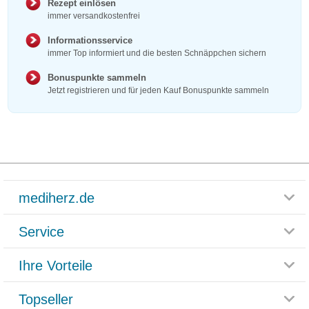
Rezept einlösen
immer versandkostenfrei
Informationsservice
immer Top informiert und die besten Schnäppchen sichern
Bonuspunkte sammeln
Jetzt registrieren und für jeden Kauf Bonuspunkte sammeln
mediherz.de
Service
Glossar
Themenwelten
Ihre Vorteile
Rücksendemöglichkeit
Häufig gestellte Fragen
Reklamationsformular
Impressum
Topseller
Rezeptlieferung
Paketlieferstatus
Datenschutz