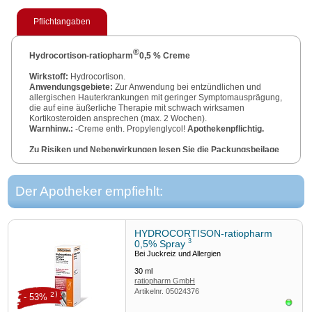
Pflichtangaben
®
Hydrocortison-ratiopharm
0,5 % Creme
Wirkstoff:
Hydrocortison.
Anwendungsgebiete:
Zur Anwendung bei entzündlichen und
allergischen Hauterkrankungen mit geringer Symptomausprägung,
die auf eine äußerliche Therapie mit schwach wirksamen
Kortikosteroiden ansprechen (max. 2 Wochen).
Warnhinw.:
-Creme enth. Propylenglycol!
Apothekenpflichtig.
Zu Risiken und Nebenwirkungen lesen Sie die Packungsbeilage
und fragen Sie Ihre Ärztin, Ihren Arzt oder in Ihrer Apotheke.
3/21.
Der Apotheker empfiehlt:
HYDROCORTISON-ratiopharm
3
0,5% Spray
Bei Juckreiz und Allergien
30
ml
ratiopharm GmbH
Artikelnr.
05024376
2)
- 53%
Sofor