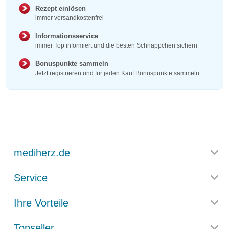
Rezept einlösen
immer versandkostenfrei
Informationsservice
immer Top informiert und die besten Schnäppchen sichern
Bonuspunkte sammeln
Jetzt registrieren und für jeden Kauf Bonuspunkte sammeln
mediherz.de
Service
Glossar
Themenwelten
Ihre Vorteile
Rücksendemöglichkeit
Häufig gestellte Fragen
Reklamationsformular
Impressum
Topseller
Rezeptlieferung