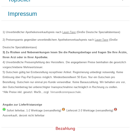
Paketlieferstatus
Datenschutz
Bonusprogramm
Lieferung und Bezahlung
Widerrufsbelehrung
Impressum
Grippostad
Gutschein und Rabatte
Versandkosten
AGB
Bepanthen
Kundenbewertung
Passwort vergessen
Barrierefreiheitserklärung
Cetirizin
Bestellung Post & Fax
Bestellschein ausfüllen
1) Unverbindlicher Apothekenverkaufspreis nach
Cookie-Einstellungen
Lauer-Taxe
(Große Deutsche Spezialitätentaxe)
Orthomol
Deutscher Service Preis
Newsletteranmeldung
2) Preisersparnis gegenüber unverbindlichem Apothekenverkaufspreis nach
Vertrag widerrufen
Lauer-Taxe
(Große
Aspirin
Deutsche Spezialitätentaxe)
Formoline
3) Zu Risiken und Nebenwirkungen lesen Sie die Packungsbeilage und fragen Sie Ihre Ärztin,
Ihren Arzt oder in Ihrer Apotheke.
Wick
4) Unverbindliche Preisempfehlung des Herstellers. Die angegebenen Preise beinhalten die gesetzlich
Eucerin
vorgeschriebene Mehrwertsteuer.
5) Gutschein gültig bei Erstbestellung rezeptfreier Artikel. Registrierung unbedingt notwendig. Keine
Basica
Einlösung über Pay-Pal Express möglich. Mindestbestellwert 50 Euro. Nur ein Gutschein pro
Bestellung. Gutschein nur einmal pro Kunde verwendbar. Keine Barauszahlung. Wir behalten uns vor,
den Gutscheinbetrag bei unberechtigter Inanspruchnahme nachträglich in Rechnung zu stellen.
*Alle Preise inkl. gesetzl. MwSt., zzgl.
Versandkostenpauschale
.
Angabe zur Lieferfristanzeige
Sofort lieferbar, 1-2 Werktage (versandfertig)
Lieferzeit 2-3 Werktage (versandfertig)
Ausverkauft, derzeit nicht lieferbar
Bezahlung