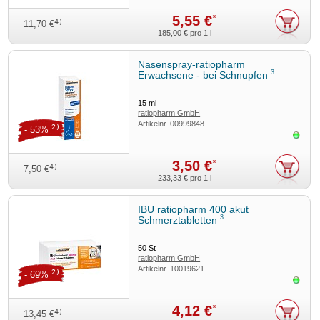
5,55 €
*
4)
11,70 €
185,00 €
pro 1 l
Nasenspray-ratiopharm
3
Erwachsene - bei Schnupfen
15
ml
ratiopharm GmbH
Artikelnr.
00999848
2)
- 53%
Sofor
3,50 €
*
4)
7,50 €
233,33 €
pro 1 l
IBU ratiopharm 400 akut
3
Schmerztabletten
50
St
ratiopharm GmbH
Artikelnr.
10019621
2)
- 69%
Sofor
4,12 €
*
4)
13,45 €