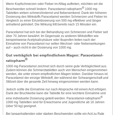
Wenn Kopfschmerzen oder Fieber im Alltag auftreten, möchten wir die
®
Beschwerden schnell lindern. Paracetamol-ratiopharm
1000 mg
Tabletten wirken schmerzlindernd und fiebersenkend. Dank der höheren
Dosierung des Wirkstoffs Paracetamol werden Schmerzen und Fieber im
Vergleich zu einer Einzeldosierung von 500 mg effektiver und länger
anhaltend gelindert. Die Wirkung tritt bereits nach 15 Minuten ein.
Paracetamol hat sich bei der Behandlung von Schmerzen und Fieber seit
über 70 Jahren bewährt. Im Gegensatz zu anderen Wirkstoffen wie
beispielsweise Acetylsalicylsäure oder Ibuprofen treten nach der
Einnahme von Paracetamol nur selten Wechsel- oder Nebenwirkungen
auf – auch nicht in der Dosierung von 1000 mg.
Gut verträglich bei empfindlichem Magen: Paracetamol-
®
ratiopharm
1000 mg Paracetamol zeichnet sich durch seine gute Verträglichkeit aus.
Zudem können die Schmerztabletten auch von Menschen eingenommen
werden, die unter einem empfindlichen Magen leiden. Darüber hinaus ist
Paracetamol der einzige Wirkstoff, der während der Schwangerschaft und
Stillzeit über die gesamte Zeit hinweg eingenommen werden kann.
Jedoch sollte die Einnahme nur nach Absprache mit einem Arzt erfolgen.
Dank der Bruchkerbe kann die Tablette für eine leichtere Einnahme und
®
eine individuelle Dosierung geteilt werden. Paracetamol-ratiopharm
1000 mg Tabletten sind für Erwachsene und Jugendliche ab 16 Jahren
(über 50 kg) geeignet.
Bei langanhaltenden oder starken Beschwerden sollte ein Arzt zu Rate