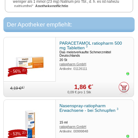
weniger als 1 mmol (23 mg) Natrium pro Tbl., d. h. es ist nahezu
„natriumfrei“.
Apothekenpflichtig
.
Zu Risiken und Nebenwirkungen lesen Sie die Packungsbeilage
und fragen Sie Ihre Ärztin, Ihren Arzt oder in Ihrer Apotheke.
Der Apotheker empfiehlt:
4/25
.
PARACETAMOL ratiopharm 500
3
mg Tabletten
Das meistverkaufte Schmerzmittel
Deutschlands
20
St
ratiopharm GmbH
Artikelnr.
01126111
2)
- 56%
Sofor
1,86 €
*
4)
4,19 €
0,09 €
pro 1 Stk
Nasenspray-ratiopharm
3
Erwachsene - bei Schnupfen
15
ml
ratiopharm GmbH
Artikelnr.
00999848
2)
- 53%
Sofor