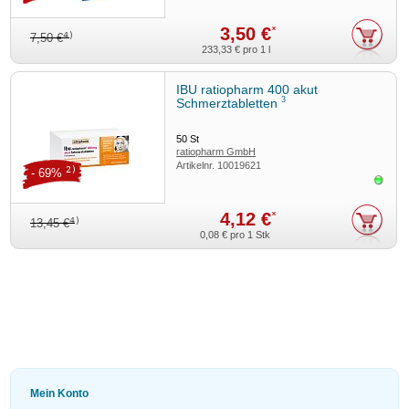
3,50 €
*
4)
7,50 €
233,33 €
pro 1 l
IBU ratiopharm 400 akut
3
Schmerztabletten
50
St
ratiopharm GmbH
Artikelnr.
10019621
2)
- 69%
Sofor
4,12 €
*
4)
13,45 €
0,08 €
pro 1 Stk
Mein Konto