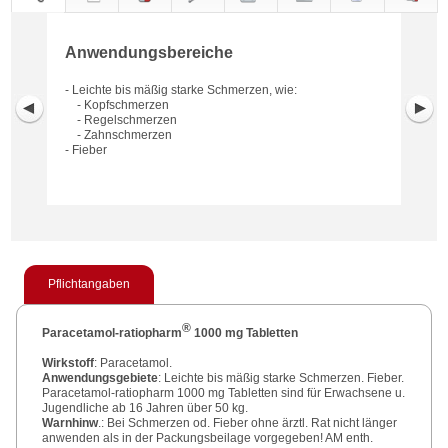
Anwendungs-
Anwendung
Dosierung
Gegen-
Neben-
Hinweise
Wirkung
Wirkstoff
bereiche
anzeigen
wirkungen
Anwendungsbereiche
- Leichte bis mäßig starke Schmerzen, wie:
- Kopfschmerzen
- Regelschmerzen
- Zahnschmerzen
- Fieber
Pflichtangaben
®
Paracetamol-ratiopharm
1000 mg Tabletten
Wirkstoff
: Paracetamol.
Anwendungsgebiete
: Leichte bis mäßig starke Schmerzen. Fieber.
Paracetamol-ratiopharm 1000 mg Tabletten sind für Erwachsene u.
Jugendliche ab 16 Jahren über 50 kg.
Warnhinw
.: Bei Schmerzen od. Fieber ohne ärztl. Rat nicht länger
anwenden als in der Packungsbeilage vorgegeben! AM enth.