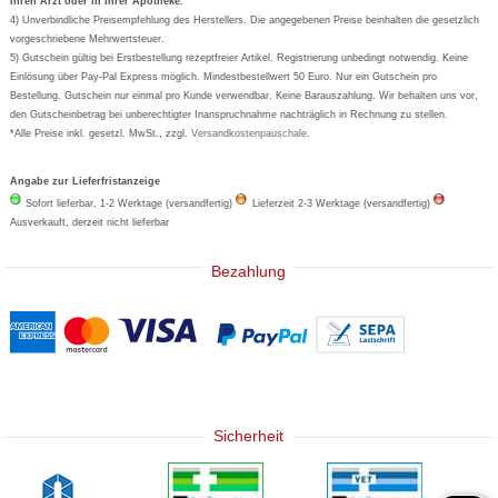
Ihren Arzt oder in Ihrer Apotheke.
Wick
4) Unverbindliche Preisempfehlung des Herstellers. Die angegebenen Preise beinhalten die gesetzlich
Eucerin
vorgeschriebene Mehrwertsteuer.
5) Gutschein gültig bei Erstbestellung rezeptfreier Artikel. Registrierung unbedingt notwendig. Keine
Basica
Einlösung über Pay-Pal Express möglich. Mindestbestellwert 50 Euro. Nur ein Gutschein pro
Bestellung. Gutschein nur einmal pro Kunde verwendbar. Keine Barauszahlung. Wir behalten uns vor,
den Gutscheinbetrag bei unberechtigter Inanspruchnahme nachträglich in Rechnung zu stellen.
*Alle Preise inkl. gesetzl. MwSt., zzgl.
Versandkostenpauschale
.
Angabe zur Lieferfristanzeige
Sofort lieferbar, 1-2 Werktage (versandfertig)
Lieferzeit 2-3 Werktage (versandfertig)
Ausverkauft, derzeit nicht lieferbar
Bezahlung
Sicherheit