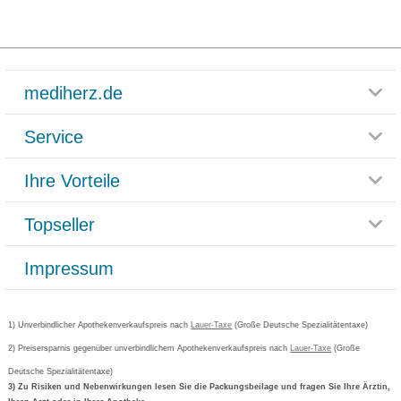
mediherz.de
Service
Glossar
Themenwelten
Ihre Vorteile
Rücksendemöglichkeit
Häufig gestellte Fragen
Reklamationsformular
Impressum
Topseller
Rezeptlieferung
Paketlieferstatus
Datenschutz
Bonusprogramm
Lieferung und Bezahlung
Widerrufsbelehrung
Impressum
Grippostad
Gutschein und Rabatte
Versandkosten
AGB
Bepanthen
Kundenbewertung
Passwort vergessen
Barrierefreiheitserklärung
Cetirizin
Bestellung Post & Fax
Bestellschein ausfüllen
1) Unverbindlicher Apothekenverkaufspreis nach
Cookie-Einstellungen
Lauer-Taxe
(Große Deutsche Spezialitätentaxe)
Orthomol
Deutscher Service Preis
Newsletteranmeldung
2) Preisersparnis gegenüber unverbindlichem Apothekenverkaufspreis nach
Vertrag widerrufen
Lauer-Taxe
(Große
Aspirin
Deutsche Spezialitätentaxe)
Formoline
3) Zu Risiken und Nebenwirkungen lesen Sie die Packungsbeilage und fragen Sie Ihre Ärztin,