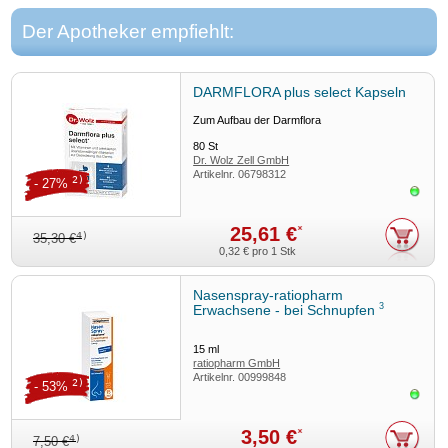
Der Apotheker empfiehlt:
DARMFLORA plus select Kapseln
Zum Aufbau der Darmflora
80
St
Dr. Wolz Zell GmbH
Artikelnr.
06798312
2)
- 27%
Sofor
25,61 €
*
4)
35,30 €
0,32 €
pro 1 Stk
Nasenspray-ratiopharm
3
Erwachsene - bei Schnupfen
15
ml
ratiopharm GmbH
Artikelnr.
00999848
2)
- 53%
Sofor
3,50 €
*
4)
7,50 €