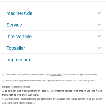
mediherz.de
Service
Glossar
Themenwelten
Ihre Vorteile
Rücksendemöglichkeit
Häufig gestellte Fragen
Reklamationsformular
Impressum
Topseller
Rezeptlieferung
Paketlieferstatus
Datenschutz
Bonusprogramm
Lieferung und Bezahlung
Widerrufsbelehrung
Impressum
Grippostad
Gutschein und Rabatte
Versandkosten
AGB
Bepanthen
Kundenbewertung
Passwort vergessen
Barrierefreiheitserklärung
Cetirizin
Bestellung Post & Fax
Bestellschein ausfüllen
1) Unverbindlicher Apothekenverkaufspreis nach
Cookie-Einstellungen
Lauer-Taxe
(Große Deutsche Spezialitätentaxe)
Orthomol
Deutscher Service Preis
Newsletteranmeldung
2) Preisersparnis gegenüber unverbindlichem Apothekenverkaufspreis nach
Vertrag widerrufen
Lauer-Taxe
(Große
Aspirin
Deutsche Spezialitätentaxe)
Formoline
3) Zu Risiken und Nebenwirkungen lesen Sie die Packungsbeilage und fragen Sie Ihre Ärztin,
Ihren Arzt oder in Ihrer Apotheke.
Wick
4) Unverbindliche Preisempfehlung des Herstellers. Die angegebenen Preise beinhalten die gesetzlich
Eucerin
vorgeschriebene Mehrwertsteuer.