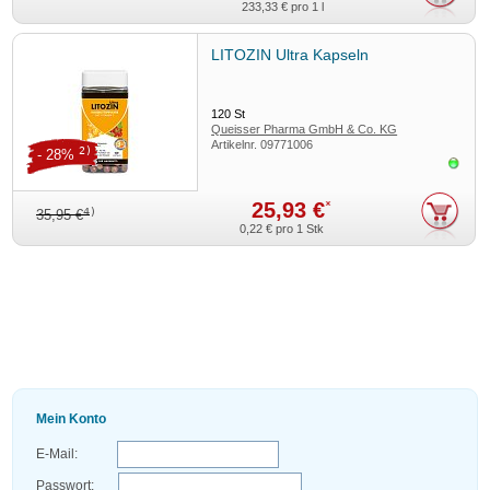
233,33 €
pro 1 l
LITOZIN Ultra Kapseln
120
St
Queisser Pharma GmbH & Co. KG
Artikelnr.
09771006
2)
- 28%
Sofor
25,93 €
*
4)
35,95 €
0,22 €
pro 1 Stk
Mein Konto
E-Mail:
Passwort: