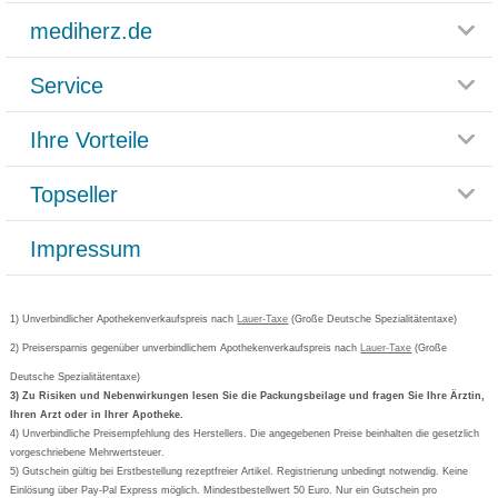
mediherz.de
Service
Glossar
Themenwelten
Ihre Vorteile
Rücksendemöglichkeit
Häufig gestellte Fragen
Reklamationsformular
Impressum
Topseller
Rezeptlieferung
Paketlieferstatus
Datenschutz
Bonusprogramm
Lieferung und Bezahlung
Widerrufsbelehrung
Impressum
Grippostad
Gutschein und Rabatte
Versandkosten
AGB
Bepanthen
Kundenbewertung
Passwort vergessen
Barrierefreiheitserklärung
Cetirizin
Bestellung Post & Fax
Bestellschein ausfüllen
1) Unverbindlicher Apothekenverkaufspreis nach
Cookie-Einstellungen
Lauer-Taxe
(Große Deutsche Spezialitätentaxe)
Orthomol
Deutscher Service Preis
Newsletteranmeldung
2) Preisersparnis gegenüber unverbindlichem Apothekenverkaufspreis nach
Vertrag widerrufen
Lauer-Taxe
(Große
Aspirin
Deutsche Spezialitätentaxe)
Formoline
3) Zu Risiken und Nebenwirkungen lesen Sie die Packungsbeilage und fragen Sie Ihre Ärztin,
Ihren Arzt oder in Ihrer Apotheke.
Wick
4) Unverbindliche Preisempfehlung des Herstellers. Die angegebenen Preise beinhalten die gesetzlich
Eucerin
vorgeschriebene Mehrwertsteuer.
5) Gutschein gültig bei Erstbestellung rezeptfreier Artikel. Registrierung unbedingt notwendig. Keine
Basica
Einlösung über Pay-Pal Express möglich. Mindestbestellwert 50 Euro. Nur ein Gutschein pro