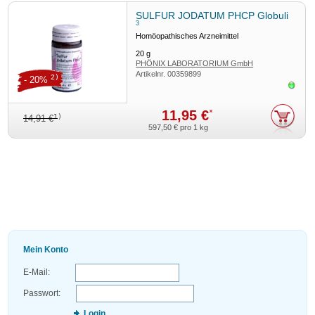
SULFUR JODATUM PHCP Globuli
3
Homöopathisches Arzneimittel
20
g
PHÖNIX LABORATORIUM GmbH
Artikelnr.
00359899
2)
- 20%
Sofor
11,95 €
*
1)
14,91 €
597,50 €
pro 1 kg
Mein Konto
E-Mail:
Passwort:
Login