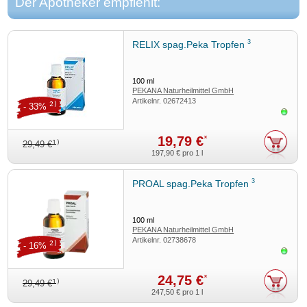
Der Apotheker empfiehlt:
3
RELIX spag.Peka Tropfen
100
ml
PEKANA Naturheilmittel GmbH
Artikelnr.
02672413
2)
- 33%
Sofor
19,79 €
*
1)
29,49 €
197,90 €
pro 1 l
3
PROAL spag.Peka Tropfen
100
ml
PEKANA Naturheilmittel GmbH
Artikelnr.
02738678
2)
- 16%
Sofor
24,75 €
*
1)
29,49 €
247,50 €
pro 1 l