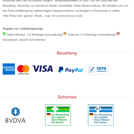
Einlösung über Pay-Pal Express möglich. Mindestbestellwert 50 Euro. Nur ein Gutschein pro
Bestellung. Gutschein nur einmal pro Kunde verwendbar. Keine Barauszahlung. Wir behalten uns vor,
den Gutscheinbetrag bei unberechtigter Inanspruchnahme nachträglich in Rechnung zu stellen.
*Alle Preise inkl. gesetzl. MwSt., zzgl.
Versandkostenpauschale
.
Angabe zur Lieferfristanzeige
Sofort lieferbar, 1-2 Werktage (versandfertig)
Lieferzeit 2-3 Werktage (versandfertig)
Ausverkauft, derzeit nicht lieferbar
Bezahlung
Sicherheit