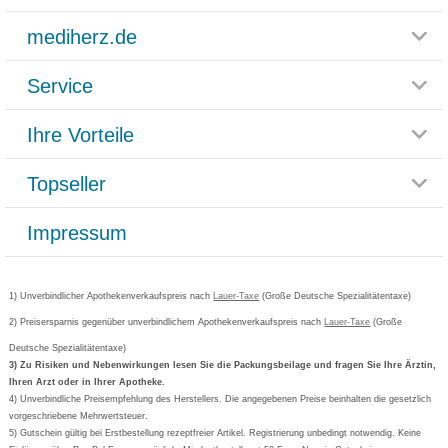
mediherz.de
Service
Glossar
Themenwelten
Ihre Vorteile
Rücksendemöglichkeit
Häufig gestellte Fragen
Reklamationsformular
Impressum
Topseller
Rezeptlieferung
Paketlieferstatus
Datenschutz
Bonusprogramm
Lieferung und Bezahlung
Widerrufsbelehrung
Impressum
Grippostad
Gutschein und Rabatte
Versandkosten
AGB
Bepanthen
Kundenbewertung
Passwort vergessen
Barrierefreiheitserklärung
Cetirizin
Bestellung Post & Fax
Bestellschein ausfüllen
1) Unverbindlicher Apothekenverkaufspreis nach
Cookie-Einstellungen
Lauer-Taxe
(Große Deutsche Spezialitätentaxe)
Orthomol
Deutscher Service Preis
Newsletteranmeldung
2) Preisersparnis gegenüber unverbindlichem Apothekenverkaufspreis nach
Vertrag widerrufen
Lauer-Taxe
(Große
Aspirin
Deutsche Spezialitätentaxe)
Formoline
3) Zu Risiken und Nebenwirkungen lesen Sie die Packungsbeilage und fragen Sie Ihre Ärztin,
Ihren Arzt oder in Ihrer Apotheke.
Wick
4) Unverbindliche Preisempfehlung des Herstellers. Die angegebenen Preise beinhalten die gesetzlich
Eucerin
vorgeschriebene Mehrwertsteuer.
5) Gutschein gültig bei Erstbestellung rezeptfreier Artikel. Registrierung unbedingt notwendig. Keine
Basica