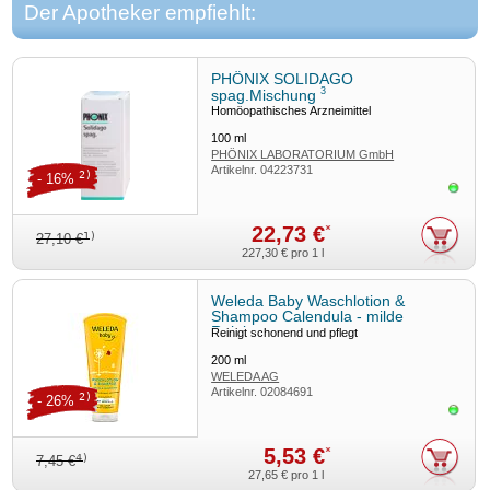
Der Apotheker empfiehlt:
PHÖNIX SOLIDAGO
3
spag.Mischung
Homöopathisches Arzneimittel
100
ml
PHÖNIX LABORATORIUM GmbH
Artikelnr.
04223731
2)
- 16%
Sofor
22,73 €
*
1)
27,10 €
227,30 €
pro 1 l
Weleda Baby Waschlotion &
Shampoo Calendula - milde
Reinigung
Reinigt schonend und pflegt
200
ml
WELEDA AG
Artikelnr.
02084691
2)
- 26%
Sofor
5,53 €
*
4)
7,45 €
27,65 €
pro 1 l