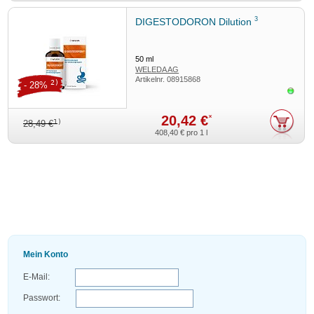
3
DIGESTODORON Dilution
50
ml
WELEDA AG
Artikelnr.
08915868
2)
- 28%
Sofor
20,42 €
*
1)
28,49 €
408,40 €
pro 1 l
Mein Konto
E-Mail:
Passwort: