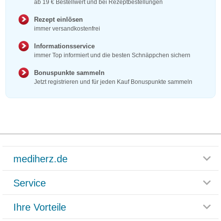
ab 19 € Bestellwert und bei Rezeptbestellungen
Rezept einlösen
immer versandkostenfrei
Informationsservice
immer Top informiert und die besten Schnäppchen sichern
Bonuspunkte sammeln
Jetzt registrieren und für jeden Kauf Bonuspunkte sammeln
mediherz.de
Service
Glossar
Themenwelten
Ihre Vorteile
Rücksendemöglichkeit
Häufig gestellte Fragen