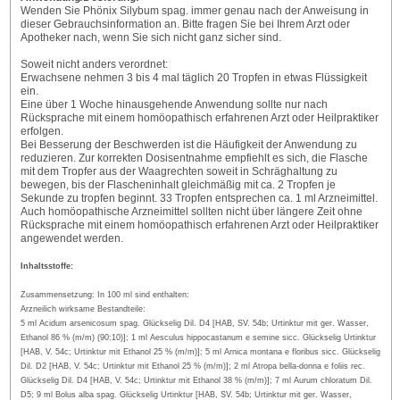
Wenden Sie Phönix Silybum spag. immer genau nach der Anweisung in
dieser Gebrauchsinformation an. Bitte fragen Sie bei Ihrem Arzt oder
Apotheker nach, wenn Sie sich nicht ganz sicher sind.
Soweit nicht anders verordnet:
Erwachsene nehmen 3 bis 4 mal täglich 20 Tropfen in etwas Flüssigkeit
ein.
Eine über 1 Woche hinausgehende Anwendung sollte nur nach
Rücksprache mit einem homöopathisch erfahrenen Arzt oder Heilpraktiker
erfolgen.
Bei Besserung der Beschwerden ist die Häufigkeit der Anwendung zu
reduzieren. Zur korrekten Dosisentnahme empfiehlt es sich, die Flasche
mit dem Tropfer aus der Waagrechten soweit in Schräghaltung zu
bewegen, bis der Flascheninhalt gleichmäßig mit ca. 2 Tropfen je
Sekunde zu tropfen beginnt. 33 Tropfen entsprechen ca. 1 ml Arzneimittel.
Auch homöopathische Arzneimittel sollten nicht über längere Zeit ohne
Rücksprache mit einem homöopathisch erfahrenen Arzt oder Heilpraktiker
angewendet werden.
Inhaltsstoffe:
Zusammensetzung: In 100 ml sind enthalten:
Arzneilich wirksame Bestandteile:
5 ml Acidum arsenicosum spag. Glückselig Dil. D4 [HAB, SV. 54b; Urtinktur mit ger. Wasser,
Ethanol 86 % (m/m) (90:10)]; 1 ml Aesculus hippocastanum e semine sicc. Glückselig Urtinktur
[HAB, V. 54c; Urtinktur mit Ethanol 25 % (m/m)]; 5 ml Arnica montana e floribus sicc. Glückselig
Dil. D2 [HAB, V. 54c; Urtinktur mit Ethanol 25 % (m/m)]; 2 ml Atropa bella-donna e foliis rec.
Glückselig Dil. D4 [HAB, V. 54c; Urtinktur mit Ethanol 38 % (m/m)]; 7 ml Aurum chloratum Dil.
D5; 9 ml Bolus alba spag. Glückselig Urtinktur [HAB, SV. 54b; Urtinktur mit ger. Wasser,