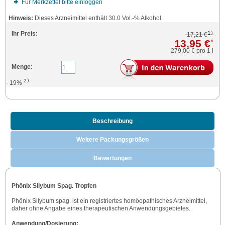
Für Merkzettel bitte einloggen
Hinweis:
Dieses Arzneimittel enthält 30.0 Vol.-% Alkohol.
1)
Ihr Preis:
17,21 €
13,95 €
*
279,00 €
pro 1 l
Menge:
2)
- 19%
Beschreibung
Weitere Packungsgrößen
Bewertungen
Phönix Silybum Spag. Tropfen
Phönix Silybum spag. ist ein registriertes homöopathisches Arzneimittel,
daher ohne Angabe eines therapeutischen Anwendungsgebietes.
Anwendung/Dosierung: