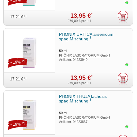
- 19%
Sofor
13,95 €
*
1)
17,21 €
279,00 €
pro 1 l
PHÖNIX URTICA arsenicum
3
spag.Mischung
50
ml
PHÖNIX LABORATORIUM GmbH
Artikelnr.
04223949
2)
- 19%
Sofor
13,95 €
*
1)
17,21 €
279,00 €
pro 1 l
PHÖNIX THUJA lachesis
3
spag.Mischung
50
ml
PHÖNIX LABORATORIUM GmbH
Artikelnr.
04223837
2)
- 19%
Sofor