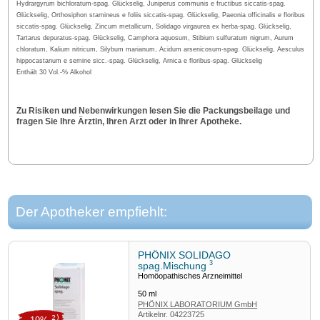
Hydrargyrum bichloratum-spag. Glückselig, Juniperus communis e fructibus siccatis-spag.
Glückselig, Orthosiphon stamineus e foliis siccatis-spag. Glückselig, Paeonia officinalis e floribus
siccatis-spag. Glückselig, Zincum metallicum, Solidago virgaurea ex herba-spag. Glückselig,
Tartarus depuratus-spag. Glückselig, Camphora aquosum, Stibium sulfuratum nigrum, Aurum
chloratum, Kalium nitricum, Silybum marianum, Acidum arsenicosum-spag. Glückselig, Aesculus
hippocastanum e semine sicc.-spag. Glückselig, Arnica e floribus-spag. Glückselig
Enthält 30 Vol.-% Alkohol
Zu Risiken und Nebenwirkungen lesen Sie die Packungsbeilage und
fragen Sie Ihre Ärztin, Ihren Arzt oder in Ihrer Apotheke.
Der Apotheker empfiehlt:
PHÖNIX SOLIDAGO
3
spag.Mischung
Homöopathisches Arzneimittel
50
ml
PHÖNIX LABORATORIUM GmbH
Artikelnr.
04223725
2)