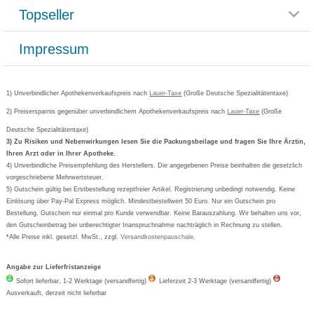
Reklamationsformular
Impressum
Topseller
Rezeptlieferung
Paketlieferstatus
Datenschutz
Bonusprogramm
Lieferung und Bezahlung
Widerrufsbelehrung
Impressum
Grippostad
Gutschein und Rabatte
Versandkosten
AGB
Bepanthen
Kundenbewertung
Passwort vergessen
Barrierefreiheitserklärung
Cetirizin
Bestellung Post & Fax
Bestellschein ausfüllen
1) Unverbindlicher Apothekenverkaufspreis nach
Cookie-Einstellungen
Lauer-Taxe
(Große Deutsche Spezialitätentaxe)
Orthomol
Deutscher Service Preis
Newsletteranmeldung
2) Preisersparnis gegenüber unverbindlichem Apothekenverkaufspreis nach
Vertrag widerrufen
Lauer-Taxe
(Große
Aspirin
Deutsche Spezialitätentaxe)
Formoline
3) Zu Risiken und Nebenwirkungen lesen Sie die Packungsbeilage und fragen Sie Ihre Ärztin,
Ihren Arzt oder in Ihrer Apotheke.
Wick
4) Unverbindliche Preisempfehlung des Herstellers. Die angegebenen Preise beinhalten die gesetzlich
Eucerin
vorgeschriebene Mehrwertsteuer.
5) Gutschein gültig bei Erstbestellung rezeptfreier Artikel. Registrierung unbedingt notwendig. Keine
Basica
Einlösung über Pay-Pal Express möglich. Mindestbestellwert 50 Euro. Nur ein Gutschein pro
Bestellung. Gutschein nur einmal pro Kunde verwendbar. Keine Barauszahlung. Wir behalten uns vor,
den Gutscheinbetrag bei unberechtigter Inanspruchnahme nachträglich in Rechnung zu stellen.
*Alle Preise inkl. gesetzl. MwSt., zzgl.
Versandkostenpauschale
.
Angabe zur Lieferfristanzeige
Sofort lieferbar, 1-2 Werktage (versandfertig)
Lieferzeit 2-3 Werktage (versandfertig)
Ausverkauft, derzeit nicht lieferbar