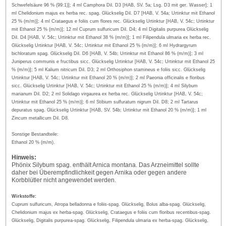
Schwefelsäure 96 % (99:1)]; 4 ml Camphora Dil. D3 [HAB, SV. 5a; Lsg. D3 mit ger. Wasser]; 1
ml Chelidonium majus ex herba rec. spag. Glückselig Dil. D7 [HAB, V. 54a; Urtinktur mit Ethanol
25 % (m/m)]; 4 ml Crataegus e foliis cum flores rec. Glückselig Urtinktur [HAB, V. 54c; Urtinktur
mit Ethanol 25 % (m/m)]; 12 ml Cuprum sulfuricum Dil. D4; 4 ml Digitalis purpurea Glückselig
Dil. D4 [HAB, V. 54c; Urtinktur mit Ethanol 38 % (m/m)]; 1 ml Filipendula ulmaria ex herba rec.
Glückselig Urtinktur [HAB, V. 54c; Urtinktur mit Ethanol 25 % (m/m)]; 6 ml Hydrargyrum
bichloratum spag. Glückselig Dil. D6 [HAB, V. 54b; Urtinktur mit Ethanol 86 % (m/m)]; 3 ml
Juniperus communis e fructibus sicc. Glückselig Urtinktur [HAB, V. 54c; Urtinktur mit Ethanol 25
% (m/m)]; 5 ml Kalium nitricum Dil. D3; 2 ml Orthosiphon stamineus e foliis sicc. Glückselig
Urtinktur [HAB, V. 54c; Urtinktur mit Ethanol 20 % (m/m)]; 2 ml Paeonia officinalis e floribus
sicc. Glückselig Urtinktur [HAB, V. 54c; Urtinktur mit Ethanol 25 % (m/m)]; 4 ml Silybum
marianum Dil. D2; 2 ml Solidago virgaurea ex herba rec. Glückselig Urtinktur [HAB, V. 54c;
Urtinktur mit Ethanol 25 % (m/m)]; 6 ml Stibium sulfuratum nigrum Dil. D8; 2 ml Tartarus
depuratus spag. Glückselig Urtinktur [HAB, SV. 54b; Urtinktur mit Ethanol 20 % (m/m)]; 1 ml
Zincum metallicum Dil. D8.
Sonstige Bestandteile:
Ethanol 20 % (m/m).
Hinweis:
Phönix Silybum spag. enthält Arnica montana. Das Arzneimittel sollte
daher bei Überempfindlichkeit gegen Arnika oder gegen andere
Korbblütler nicht angewendet werden.
Wirkstoffe:
Cuprum sulfuricum, Atropa belladonna e foliis-spag. Glückselig, Bolus alba-spag. Glückselig,
Chelidonium majus ex herba-spag. Glückselig, Crataegus e foliis cum floribus recentibus-spag.
Glückselig, Digitalis purpurea-spag. Glückselig, Filipendula ulmaria ex herba-spag. Glückselig,