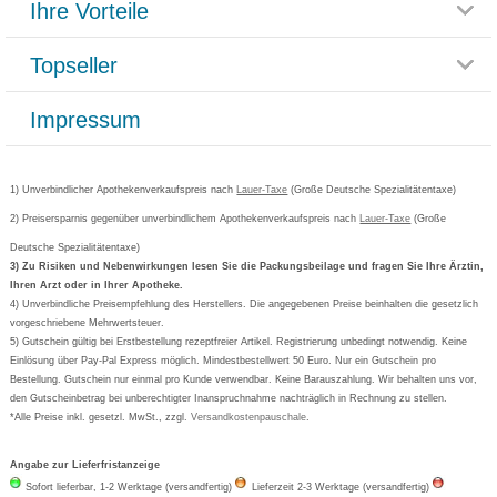
Ihre Vorteile
Rücksendemöglichkeit
Häufig gestellte Fragen
Reklamationsformular
Impressum
Topseller
Rezeptlieferung
Paketlieferstatus
Datenschutz
Bonusprogramm
Lieferung und Bezahlung
Widerrufsbelehrung
Impressum
Grippostad
Gutschein und Rabatte
Versandkosten
AGB
Bepanthen
Kundenbewertung
Passwort vergessen
Barrierefreiheitserklärung
Cetirizin
Bestellung Post & Fax
Bestellschein ausfüllen
1) Unverbindlicher Apothekenverkaufspreis nach
Cookie-Einstellungen
Lauer-Taxe
(Große Deutsche Spezialitätentaxe)
Orthomol
Deutscher Service Preis
Newsletteranmeldung
2) Preisersparnis gegenüber unverbindlichem Apothekenverkaufspreis nach
Vertrag widerrufen
Lauer-Taxe
(Große
Aspirin
Deutsche Spezialitätentaxe)
Formoline
3) Zu Risiken und Nebenwirkungen lesen Sie die Packungsbeilage und fragen Sie Ihre Ärztin,
Ihren Arzt oder in Ihrer Apotheke.
Wick
4) Unverbindliche Preisempfehlung des Herstellers. Die angegebenen Preise beinhalten die gesetzlich
Eucerin
vorgeschriebene Mehrwertsteuer.
5) Gutschein gültig bei Erstbestellung rezeptfreier Artikel. Registrierung unbedingt notwendig. Keine
Basica
Einlösung über Pay-Pal Express möglich. Mindestbestellwert 50 Euro. Nur ein Gutschein pro
Bestellung. Gutschein nur einmal pro Kunde verwendbar. Keine Barauszahlung. Wir behalten uns vor,
den Gutscheinbetrag bei unberechtigter Inanspruchnahme nachträglich in Rechnung zu stellen.
*Alle Preise inkl. gesetzl. MwSt., zzgl.
Versandkostenpauschale
.
Angabe zur Lieferfristanzeige
Sofort lieferbar, 1-2 Werktage (versandfertig)
Lieferzeit 2-3 Werktage (versandfertig)