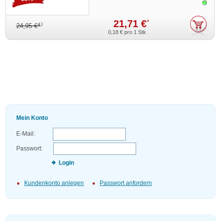
Sofor
21,71 €
*
4)
24,95 €
0,18 €
pro 1 Stk
Mein Konto
E-Mail:
Passwort:
Login
Kundenkonto anlegen
Passwort anfordern