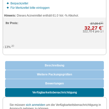
Beipackzettel
Für Merkzettel bitte einloggen
Hinweis:
Dieses Arzneimittel enthält 61.0 Vol.-% Alkohol.
1)
Ihr Preis:
37,09 €
32,27 €
*
322,70 €
pro 1 l
2)
- 13%
Beschreibung
Weitere Packungsgrößen
Bewertungen
Verfügbarkeitsbenachrichtigung
Sie müssen
sich anmelden
um die Verfügbarkeitsbenachrichtigung in
Anspruch nehmen zu können.