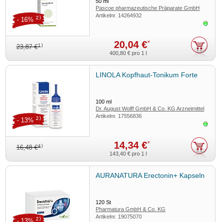
50
ml
Pascoe pharmazeutische Präparate GmbH
Artikelnr.
14264932
2)
- 16%
Sofor
20,04 €
*
1)
23,87 €
400,80 €
pro 1 l
LINOLA Kopfhaut-Tonikum Forte
100
ml
Dr. August Wolff GmbH & Co. KG Arzneimittel
Artikelnr.
17556836
2)
- 13%
Sofor
14,34 €
*
4)
16,48 €
143,40 €
pro 1 l
AURANATURA Erectonin+ Kapseln
120
St
Pharmatura GmbH & Co. KG
Artikelnr.
19075070
2)
- 13%