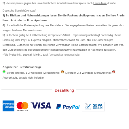
Deutscher Service Preis
Newsletteranmeldung
2) Preisersparnis gegenüber unverbindlichem Apothekenverkaufspreis nach
Vertrag widerrufen
Lauer-Taxe
(Große
Aspirin
Deutsche Spezialitätentaxe)
Formoline
3) Zu Risiken und Nebenwirkungen lesen Sie die Packungsbeilage und fragen Sie Ihre Ärztin,
Ihren Arzt oder in Ihrer Apotheke.
Wick
4) Unverbindliche Preisempfehlung des Herstellers. Die angegebenen Preise beinhalten die gesetzlich
Eucerin
vorgeschriebene Mehrwertsteuer.
5) Gutschein gültig bei Erstbestellung rezeptfreier Artikel. Registrierung unbedingt notwendig. Keine
Basica
Einlösung über Pay-Pal Express möglich. Mindestbestellwert 50 Euro. Nur ein Gutschein pro
Bestellung. Gutschein nur einmal pro Kunde verwendbar. Keine Barauszahlung. Wir behalten uns vor,
den Gutscheinbetrag bei unberechtigter Inanspruchnahme nachträglich in Rechnung zu stellen.
*Alle Preise inkl. gesetzl. MwSt., zzgl.
Versandkostenpauschale
.
Angabe zur Lieferfristanzeige
Sofort lieferbar, 1-2 Werktage (versandfertig)
Lieferzeit 2-3 Werktage (versandfertig)
Ausverkauft, derzeit nicht lieferbar
Bezahlung