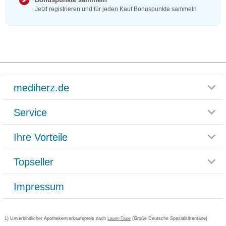
Jetzt registrieren und für jeden Kauf Bonuspunkte sammeln
mediherz.de
Service
Glossar
Themenwelten
Ihre Vorteile
Rücksendemöglichkeit
Häufig gestellte Fragen
Reklamationsformular
Impressum
Topseller
Rezeptlieferung
Paketlieferstatus
Datenschutz
Bonusprogramm
Lieferung und Bezahlung
Widerrufsbelehrung
Impressum
Grippostad
Gutschein und Rabatte
Versandkosten
AGB
Bepanthen
Kundenbewertung
Passwort vergessen
Barrierefreiheitserklärung
Cetirizin
Bestellung Post & Fax
Bestellschein ausfüllen
1) Unverbindlicher Apothekenverkaufspreis nach
Cookie-Einstellungen
Lauer-Taxe
(Große Deutsche Spezialitätentaxe)
Orthomol