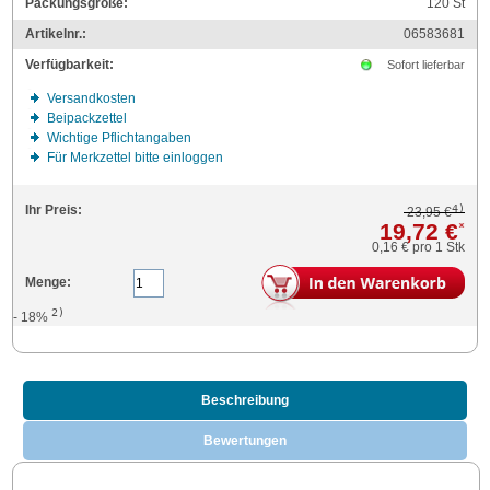
Packungsgröße:
120
St
Artikelnr.:
06583681
Verfügbarkeit:
Sofort lieferbar
Versandkosten
Beipackzettel
Wichtige Pflichtangaben
Für Merkzettel bitte einloggen
4)
Ihr Preis:
23,95 €
19,72 €
*
0,16 €
pro 1 Stk
Menge:
2)
- 18%
Beschreibung
Bewertungen