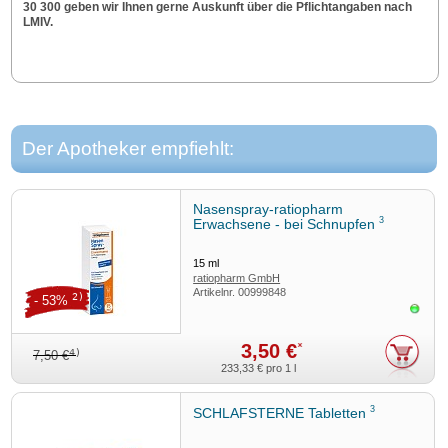
30 300 geben wir Ihnen gerne Auskunft über die Pflichtangaben nach
LMIV.
Der Apotheker empfiehlt:
Nasenspray-ratiopharm
3
Erwachsene - bei Schnupfen
15
ml
ratiopharm GmbH
Artikelnr.
00999848
2)
- 53%
Sofor
3,50 €
*
4)
7,50 €
233,33 €
pro 1 l
3
SCHLAFSTERNE Tabletten