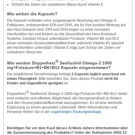
Schützt die Zellen vor oxidativem Stress durch Vitamin E
Wie wirken die Kapseln?
Die Kapseln enthalten eine ausgewogene Mischung von Omega-3-
Fettsäuren, insbesondere EPA und DHA, die für ihre positive Wirkung auf
das Herz bekannt sind. EPA und DHA tragen zu einer normalen
Herzfunktion bei und fördern so die Gesundheit des Herz-Kreislauf-
Systems. Darüber hinaus unterstützen Folsäure, Vitamin B6 und B12
einen normalen Homocysteinstoffwechsel, während Vitamin B1 speziell
die Herzfunktion unterstützt. Vitamin E trägt zum Schutz der Zellen vor
oxidativem Stress bei.
®
Wie werden Doppelherz
Seefischöl Omega-3 1000
mg+Folsäure+B1+B6+B12 Kapseln eingenommen?
Die empfohlene Verzehrmenge beträgt
2 Kapseln täglich unzerkaut
mit
etwas Flüssigkeit
. Bitte beachten Sie, dass dieses Produkt
nicht für
Kinder und Jugendliche geeignet
ist.
®
Doppelherz
Seefischöl Omega-3 1000 mg+Folsäure+B1+B6+B12 bietet
eine einfache und effektive Möglichkeit, die Herzgesundheit zu fördern
und den Homocysteinstoffwechsel auszugleichen. Es ist eine wertvolle
Ergänzung zu einem gesunden Lebensstil. Mehr Informationen und
Hinweise finden Sie in der
zugehörigen Packungsbeilage
.
Benötigen Sie vor dem Kauf dieses Artikels nähere Informationen über
die Zusammensetzung des Produktes? Unter der Rufnummer 0800 22