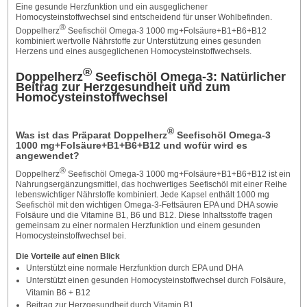
Eine gesunde Herzfunktion und ein ausgeglichener
Homocysteinstoffwechsel sind entscheidend für unser Wohlbefinden.
®
Doppelherz
Seefischöl Omega-3 1000 mg+Folsäure+B1+B6+B12
kombiniert wertvolle Nährstoffe zur Unterstützung eines gesunden
Herzens und eines ausgeglichenen Homocysteinstoffwechsels.
®
Doppelherz
Seefischöl Omega-3: Natürlicher
Beitrag zur Herzgesundheit und zum
Homocysteinstoffwechsel
®
Was ist das Präparat Doppelherz
Seefischöl Omega-3
1000 mg+Folsäure+B1+B6+B12 und wofür wird es
angewendet?
®
Doppelherz
Seefischöl Omega-3 1000 mg+Folsäure+B1+B6+B12 ist ein
Nahrungsergänzungsmittel, das hochwertiges Seefischöl mit einer Reihe
lebenswichtiger Nährstoffe kombiniert. Jede Kapsel enthält 1000 mg
Seefischöl mit den wichtigen Omega-3-Fettsäuren EPA und DHA sowie
Folsäure und die Vitamine B1, B6 und B12. Diese Inhaltsstoffe tragen
gemeinsam zu einer normalen Herzfunktion und einem gesunden
Homocysteinstoffwechsel bei.
Die Vorteile auf einen Blick
Unterstützt eine normale Herzfunktion durch EPA und DHA
Unterstützt einen gesunden Homocysteinstoffwechsel durch Folsäure,
Vitamin B6 + B12
Beitrag zur Herzgesundheit durch Vitamin B1