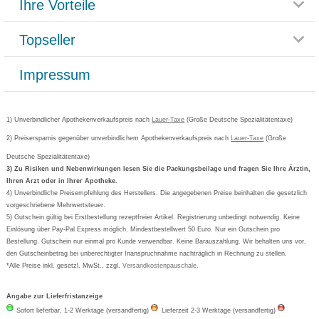
Ihre Vorteile
Rücksendemöglichkeit
Häufig gestellte Fragen
Reklamationsformular
Impressum
Topseller
Rezeptlieferung
Paketlieferstatus
Datenschutz
Bonusprogramm
Lieferung und Bezahlung
Widerrufsbelehrung
Impressum
Grippostad
Gutschein und Rabatte
Versandkosten
AGB
Bepanthen
Kundenbewertung
Passwort vergessen
Barrierefreiheitserklärung
Cetirizin
Bestellung Post & Fax
Bestellschein ausfüllen
1) Unverbindlicher Apothekenverkaufspreis nach
Cookie-Einstellungen
Lauer-Taxe
(Große Deutsche Spezialitätentaxe)
Orthomol
Deutscher Service Preis
Newsletteranmeldung
2) Preisersparnis gegenüber unverbindlichem Apothekenverkaufspreis nach
Vertrag widerrufen
Lauer-Taxe
(Große
Aspirin
Deutsche Spezialitätentaxe)
Formoline
3) Zu Risiken und Nebenwirkungen lesen Sie die Packungsbeilage und fragen Sie Ihre Ärztin,
Ihren Arzt oder in Ihrer Apotheke.
Wick
4) Unverbindliche Preisempfehlung des Herstellers. Die angegebenen Preise beinhalten die gesetzlich
Eucerin
vorgeschriebene Mehrwertsteuer.
5) Gutschein gültig bei Erstbestellung rezeptfreier Artikel. Registrierung unbedingt notwendig. Keine
Basica
Einlösung über Pay-Pal Express möglich. Mindestbestellwert 50 Euro. Nur ein Gutschein pro
Bestellung. Gutschein nur einmal pro Kunde verwendbar. Keine Barauszahlung. Wir behalten uns vor,
den Gutscheinbetrag bei unberechtigter Inanspruchnahme nachträglich in Rechnung zu stellen.
*Alle Preise inkl. gesetzl. MwSt., zzgl.
Versandkostenpauschale
.
Angabe zur Lieferfristanzeige
Sofort lieferbar, 1-2 Werktage (versandfertig)
Lieferzeit 2-3 Werktage (versandfertig)