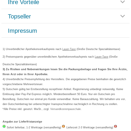
Ihre Vorteile
Rücksendemöglichkeit
Häufig gestellte Fragen
Reklamationsformular
Impressum
Topseller
Rezeptlieferung
Paketlieferstatus
Datenschutz
Bonusprogramm
Lieferung und Bezahlung
Widerrufsbelehrung
Impressum
Grippostad
Gutschein und Rabatte
Versandkosten
AGB
Bepanthen
Kundenbewertung
Passwort vergessen
Barrierefreiheitserklärung
Cetirizin
Bestellung Post & Fax
Bestellschein ausfüllen
1) Unverbindlicher Apothekenverkaufspreis nach
Cookie-Einstellungen
Lauer-Taxe
(Große Deutsche Spezialitätentaxe)
Orthomol
Deutscher Service Preis
Newsletteranmeldung
2) Preisersparnis gegenüber unverbindlichem Apothekenverkaufspreis nach
Vertrag widerrufen
Lauer-Taxe
(Große
Aspirin
Deutsche Spezialitätentaxe)
Formoline
3) Zu Risiken und Nebenwirkungen lesen Sie die Packungsbeilage und fragen Sie Ihre Ärztin,
Ihren Arzt oder in Ihrer Apotheke.
Wick
4) Unverbindliche Preisempfehlung des Herstellers. Die angegebenen Preise beinhalten die gesetzlich
Eucerin
vorgeschriebene Mehrwertsteuer.
5) Gutschein gültig bei Erstbestellung rezeptfreier Artikel. Registrierung unbedingt notwendig. Keine
Basica
Einlösung über Pay-Pal Express möglich. Mindestbestellwert 50 Euro. Nur ein Gutschein pro
Bestellung. Gutschein nur einmal pro Kunde verwendbar. Keine Barauszahlung. Wir behalten uns vor,
den Gutscheinbetrag bei unberechtigter Inanspruchnahme nachträglich in Rechnung zu stellen.
*Alle Preise inkl. gesetzl. MwSt., zzgl.
Versandkostenpauschale
.
Angabe zur Lieferfristanzeige
Sofort lieferbar, 1-2 Werktage (versandfertig)
Lieferzeit 2-3 Werktage (versandfertig)