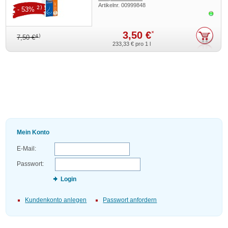
Artikelnr.
00999848
2)
- 53%
Sofor
3,50 €
*
4)
7,50 €
233,33 €
pro 1 l
Mein Konto
E-Mail:
Passwort:
Login
Kundenkonto anlegen
Passwort anfordern