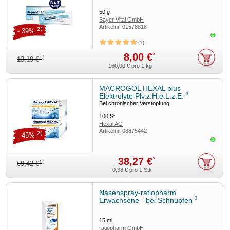
50
g
Bayer Vital GmbH
Artikelnr.
01578818
2)
- 39%
Sofor
1
8,00 €
*
1)
13,19 €
160,00 €
pro 1 kg
MACROGOL HEXAL plus
3
Elektrolyte Plv.z.H.e.L.z.E.
Bei chronischer Verstopfung
100
St
Hexal AG
Artikelnr.
08875442
2)
- 45%
Sofor
38,27 €
*
1)
69,42 €
0,38 €
pro 1 Stk
Nasenspray-ratiopharm
3
Erwachsene - bei Schnupfen
15
ml
ratiopharm GmbH