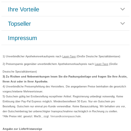
Themenwelten
Ihre Vorteile
Rücksendemöglichkeit
Häufig gestellte Fragen
Reklamationsformular
Impressum
Topseller
Rezeptlieferung
Paketlieferstatus
Datenschutz
Bonusprogramm
Lieferung und Bezahlung
Widerrufsbelehrung
Impressum
Grippostad
Gutschein und Rabatte
Versandkosten
AGB
Bepanthen
Kundenbewertung
Passwort vergessen
Barrierefreiheitserklärung
Cetirizin
Bestellung Post & Fax
Bestellschein ausfüllen
1) Unverbindlicher Apothekenverkaufspreis nach
Cookie-Einstellungen
Lauer-Taxe
(Große Deutsche Spezialitätentaxe)
Orthomol
Deutscher Service Preis
Newsletteranmeldung
2) Preisersparnis gegenüber unverbindlichem Apothekenverkaufspreis nach
Vertrag widerrufen
Lauer-Taxe
(Große
Aspirin
Deutsche Spezialitätentaxe)
Formoline
3) Zu Risiken und Nebenwirkungen lesen Sie die Packungsbeilage und fragen Sie Ihre Ärztin,
Ihren Arzt oder in Ihrer Apotheke.
Wick
4) Unverbindliche Preisempfehlung des Herstellers. Die angegebenen Preise beinhalten die gesetzlich
Eucerin
vorgeschriebene Mehrwertsteuer.
5) Gutschein gültig bei Erstbestellung rezeptfreier Artikel. Registrierung unbedingt notwendig. Keine
Basica
Einlösung über Pay-Pal Express möglich. Mindestbestellwert 50 Euro. Nur ein Gutschein pro
Bestellung. Gutschein nur einmal pro Kunde verwendbar. Keine Barauszahlung. Wir behalten uns vor,
den Gutscheinbetrag bei unberechtigter Inanspruchnahme nachträglich in Rechnung zu stellen.
*Alle Preise inkl. gesetzl. MwSt., zzgl.
Versandkostenpauschale
.
Angabe zur Lieferfristanzeige